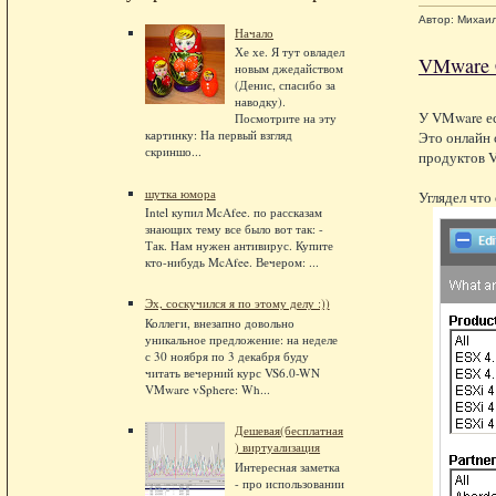
Автор:
Михаи
Начало
Хе хе. Я тут овладел
VMware C
новым джедайством
(Денис, спасибо за
наводку).
У VMware ес
Посмотрите на эту
картинку: На первый взгляд
Это онлайн 
скриншо...
продуктов 
шутка юмора
Углядел что
Intel купил McAfee. по рассказам
знающих тему все было вот так: -
Так. Нам нужен антивирус. Купите
кто-нибудь McAfee. Вечером: ...
Эх, соскучился я по этому делу :))
Коллеги, внезапно довольно
уникальное предложение: на неделе
с 30 ноября по 3 декабря буду
читать вечерний курс VS6.0-WN
VMware vSphere: Wh...
Дешевая(бесплатная
) виртуализация
Интересная заметка
- про использовании