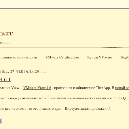
here
изации.
к правильно мониторить
VMware Certification
Курсы VMware
Подб
ЬЕ, 27 ФЕВРАЛЯ 2011 Г.
4.6.1
вления View -
VMware View 4.6
- произошло и обновление ThinApp. В
новой в
луется виртуализацией этого приложения, полезным может оказаться пост -
Qui
ли кто не знает, что это и как это едят -
Виртуализация приложений.