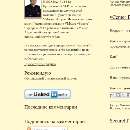
МОСКВА, RUSSIA
Автор:
Михаи
Ярлыки:
thina
Кроме званий VCP по четырем
поколениям продуктов этой
компании, удостоен звания
vCenter 
VMware vExpert. Являюсь автором
книги "
Администрирование VMware vSphere
".
С февраля 2012 работаю в компании VMware.
Недавно на
Адрес моей электронной почты
mikhail.mikheev@vm4.ru
.
Как я когда-
Все высказанное здесь представлено “как есть” и
продолжите
не предоставляет каких-либо гарантий и прав.
Позиция автора может не совпадать с позицией
Как?
работодателя.
Просмотреть профиль
Организоват
Рекомендую
В вышеупомя
Официальный русскоязычный форум
.
Как настрои
Последние комментарии
Автор:
Михаи
Ярлыки:
how t
SecureIT
Подпишись на комментарии
Сообщения