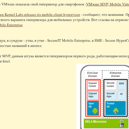
о VMware показала свой гипервизор для смартфонов -
VMware MVP, Mobile Virtua
en Kernel Labs releases its mobile client hypervisor
- сообщают, что компания Ope
своего варианта гипервизора для мобильных устройств. Вот ссылка на первоис
ile Enterprise
ук, в сундуке - утка, в утке - SecureIT Mobile Enterprise, в SME - Secure Hyper
ностью названий в анонсе.
т MVP, данная штука является гипервизором первого рода, работающим непос
 Intel.