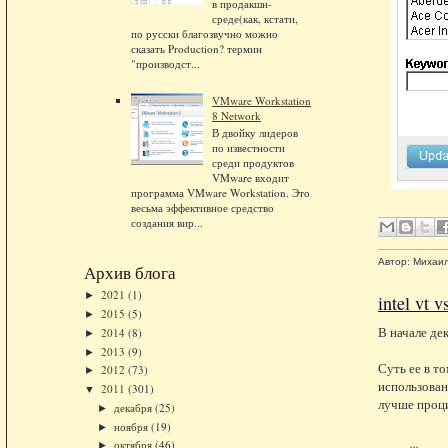
в продакшн-
среде(как, кстати,
по русски благозвучно можно
сказать Production? термин
"производст...
VMware Workstation
8 Network
В двойку лидеров
по известности
среди продуктов
VMware входит
программа VMware Workstation. Это
весьма эффективное средство
создания вир...
Автор:
Михаи
Архив блога
2021
(1)
►
intel vt 
2015
(5)
►
В начале де
2014
(8)
►
2013
(9)
►
Суть ее в т
2012
(73)
►
использован
2011
(301)
▼
лучше проц
декабря
(25)
►
ноября
(19)
►
...
октября
(46)
►