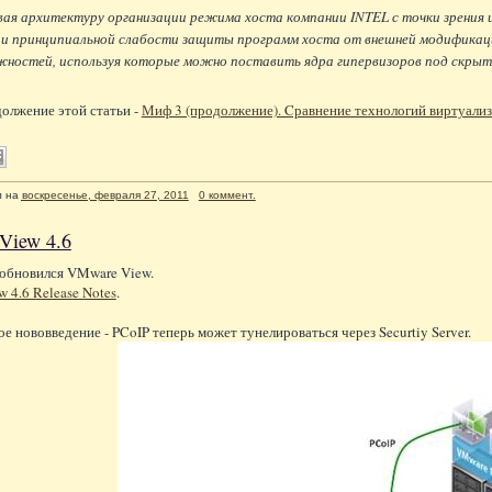
вая архитектуру организации режима хоста компании INTEL с точки зрения 
ии принципиальной слабости защиты программ хоста от внешней модификаци
жностей, используя которые можно поставить ядра гипервизоров под скрыт
олжение этой статьи -
Миф 3 (продолжение). Cравнение технологий виртуали
л
на
воскресенье, февраля 27, 2011
0 коммент.
View 4.6
 обновился VMware View.
 4.6 Release Notes
.
ое нововведение - PCoIP теперь может тунелироваться через Securtiy Server.