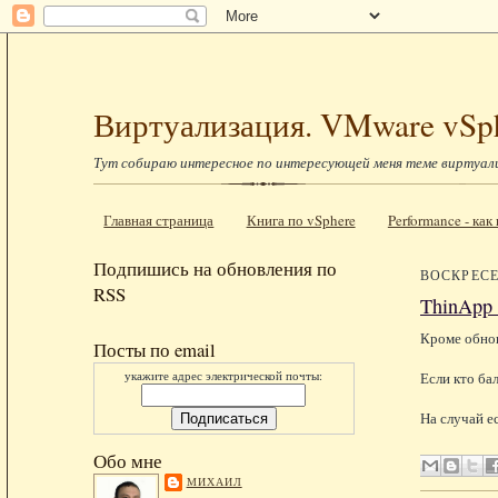
Виртуализация. VMware vSp
Тут собираю интересное по интересующей меня теме виртуал
Главная страница
Книга по vSphere
Performance - ка
Подпишись на обновления по
ВОСКРЕСЕН
RSS
ThinApp 
Кроме обно
Посты по email
укажите адрес электрической почты:
Если кто ба
На случай ес
Обо мне
МИХАИЛ