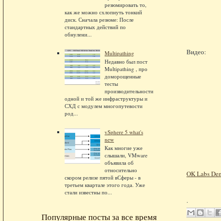
резюмировать то,
как же можно схлопнуть тонкий
диск. Сначала резюме: После
стандартных действий по
обнулени...
Видео:
Multipathing
Недавно был пост
Multipathing , про
доморощенные
тесты
производительности
одной и той же инфраструктуры и
СХД с модулем многопутевости
род...
vSphere 5 what's
new
Как многие уже
слышали, VMware
объявила об
относительно
OK Labs Demo
скором релизе пятой вСферы - в
третьем квартале этого года. Уже
стали известны по...
.
Популярные посты за все время