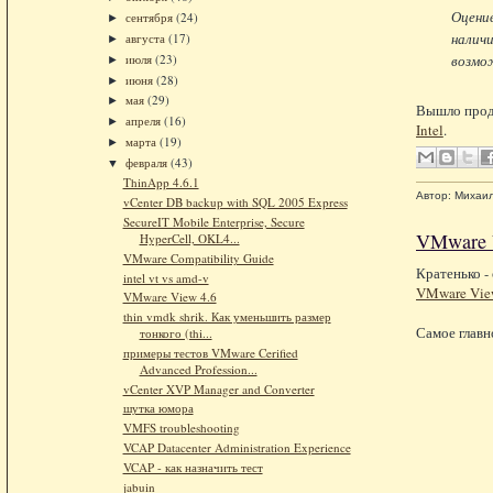
Оцени
сентября
(24)
►
налич
августа
(17)
►
июля
(23)
возмо
►
июня
(28)
►
мая
(29)
►
Вышло прод
апреля
(16)
►
Intel
.
марта
(19)
►
февраля
(43)
▼
ThinApp 4.6.1
Автор:
Михаи
vCenter DB backup with SQL 2005 Express
SecureIT Mobile Enterprise, Secure
VMware 
HyperCell, OKL4...
VMware Compatibility Guide
Кратенько -
intel vt vs amd-v
VMware View
VMware View 4.6
thin vmdk shrik. Как уменьшить размер
Самое главн
тонкого (thi...
примеры тестов VMware Cerified
Advanced Profession...
vCenter XVP Manager and Converter
шутка юмора
VMFS troubleshooting
VCAP Datacenter Administration Experience
VCAP - как назначить тест
jabuin