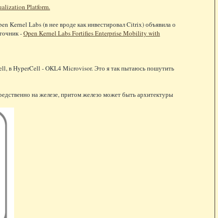
lization Platform.
n Kernel Labs (в нее вроде как инвестировал Citrix) объявила о
точник -
Open Kernel Labs Fortifies Enterprise Mobility with
Cell, в HyperCell - OKL4 Microvisor. Это я так пытаюсь пошутить
редственно на железе, притом железо может быть архитектуры