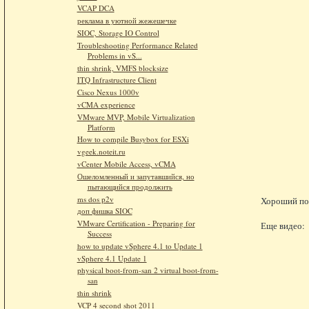
VCAP DCA
реклама в уютной жежешечке
SIOC, Storage IO Control
Troubleshooting Performance Related
Problems in vS...
thin shrink, VMFS blocksize
ITQ Infrastructure Client
Cisco Nexus 1000v
vCMA experience
VMware MVP, Mobile Virtualization
Platform
How to compile Busybox for ESXi
vgeek.noteit.ru
vCenter Mobile Access, vCMA
Ошеломленный и запутавшийся, но
пытающийся продолжить
ms dos p2v
Хороший пос
доп фишка SIOC
VMware Certification - Preparing for
Еще видео:
Success
how to update vSphere 4.1 to Update 1
vSphere 4.1 Update 1
physical boot-from-san 2 virtual boot-from-
san
thin shrink
VCP 4 second shot 2011