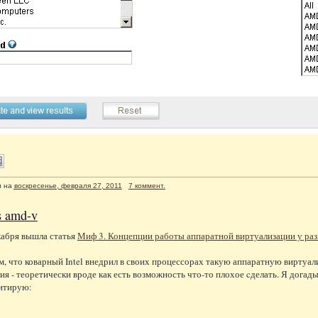
л
на
воскресенье, февраля 27, 2011
7 коммент.
vs amd-v
кабря вышла статья
Миф 3. Концепции работы аппаратной виртуализации у ра
ом, что коварный Intel внедрил в своих процессорах такую аппаратную виртуал
ия - теоретически вроде как есть возможность что-то плохое cделать. Я догадыв
итирую: