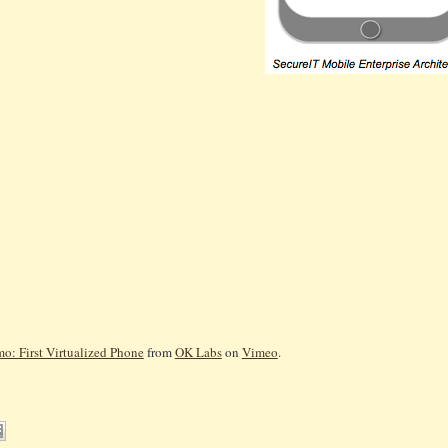
: First Virtualized Phone
from
OK Labs
on
Vimeo
.