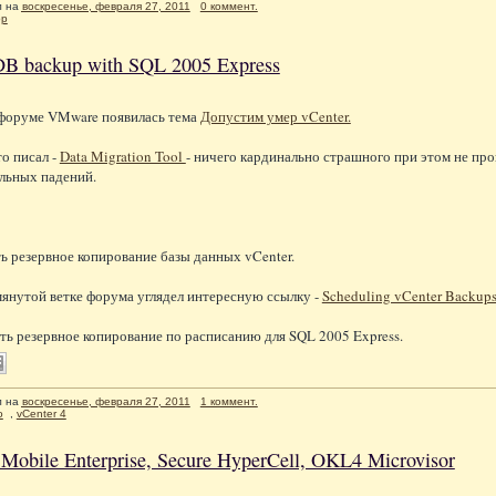
л
на
воскресенье, февраля 27, 2011
0 коммент.
pp
DB backup with SQL 2005 Express
 форуме VMware появилась тема
Допустим умер vCenter.
то писал -
Data Migration Tool
- ничего кардинально страшного при этом не про
льных падений.
ь резервное копирование базы данных vCenter.
нутой ветке форума углядел интересную ссылку -
Scheduling vCenter Backups
ть резервное копирование по расписанию для SQL 2005 Express.
л
на
воскресенье, февраля 27, 2011
1 коммент.
o
,
vCenter 4
 Mobile Enterprise, Secure HyperCell, OKL4 Microvisor