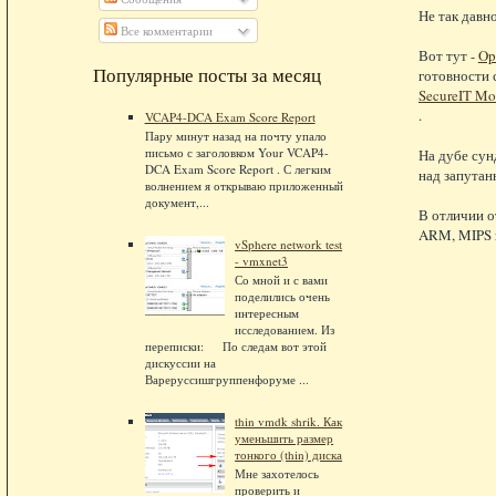
Не так давн
Все комментарии
Вот тут -
Op
Популярные посты за месяц
готовности 
SecureIT Mob
.
VCAP4-DCA Exam Score Report
Пару минут назад на почту упало
письмо с заголовком Your VCAP4-
На дубе сунд
DCA Exam Score Report . С легким
над запутан
волнением я открываю приложенный
документ,...
В отличии о
ARM, MIPS и
vSphere network test
- vmxnet3
Со мной и с вами
поделились очень
интересным
исследованием. Из
переписки: По следам вот этой
дискуссии на
Вареруссишгруппенфоруме ...
thin vmdk shrik. Как
уменьшить размер
тонкого (thin) диска
Мне захотелось
проверить и