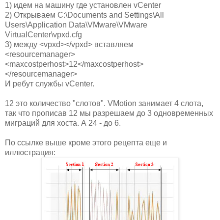
1) идем на машину где установлен vCenter
2) Открываем C:\Documents and Settings\All
Users\Application Data\VMware\VMware
VirtualCenter\vpxd.cfg
3) между <vpxd></vpxd> вставляем
<resourcemanager>
<maxcostperhost>12</maxcostperhost>
</resourcemanager>
И ребут службы vCenter.
12 это количество "слотов". VMotion занимает 4 слота,
так что прописав 12 мы разрешаем до 3 одновременных
миграций для хоста. А 24 - до 6.
По ссылке выше кроме этого рецепта еще и
иллюстрация: