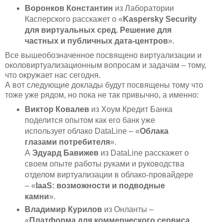
Воронков Константин
из Лаборатории
Касперского расскажет о «
Kaspersky Security
для виртуальных сред. Решение для
частных и публичных дата-центров
».
Все вышеобозначенное посвящено виртуализации и
околовиртуализационным вопросам и задачам – тому,
что окружает нас сегодня.
А вот следующие доклады будут посвящены тому что
тоже уже рядом, но пока не так привычно, а именно:
Виктор Ковалев
из Хоум Кредит Банка
поделится опытом как его банк уже
использует облако DataLine – «
Облака
глазами потребителя
».
А
Эдуард Бавижев
из DataLine расскажет о
своем опыте работы руками и руководства
отделом виртуализации в облако-провайдере
– «
IaaS: возможности и подводные
камни
».
Владимир Курилов
из Онланты –
«
Платформа для коммерческого сервиса.