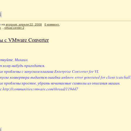
л
на
вторник, апреля 22, 2008
0 коммент.
o
,
virtual center 2
ы с VMware Converter
ствуйте, Михаил.
 кому-нибудь пригодится.
е проблемы с запуском плагина Enterprise Converter for VI.
пуске конвертера выдается ошибка unknow error generated for client (catchall)
ие проблемы простое, убрать нечитаемые символы из описания машин.
с http://communities.vmware.com/thread/119447