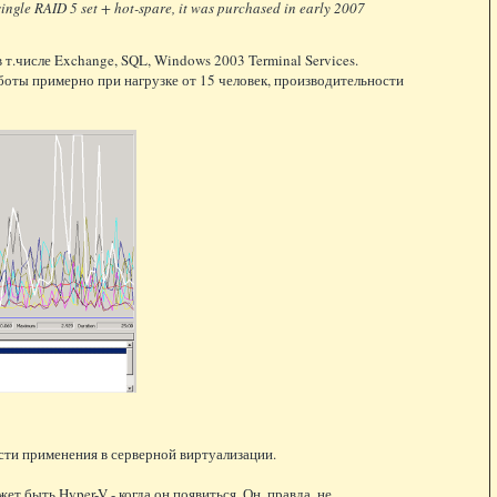
ingle RAID 5 set + hot-spare, it was purchased in early 2007
.числе Exchange, SQL, Windows 2003 Terminal Services.
оты примерно при нагрузке от 15 человек, производительности
асти применения в серверной виртуализации.
т быть Hyper-V - когда он появиться. Он, правда, не