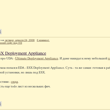
л
на
четверг, апреля 24, 2008
0 коммент.
нний софт под VI3
X Deployment Appliance
 про UDA -
Ultimate Deployment Appliance
. И даже накидал к нему небольшой
г
глаза попался EDA - ESX Deployment Appliance. Суть - та же самая: готовая к 
ой установки, но лишь под ESX.
остями -
сюда
.
сть еще todo лист из нескольких фич.