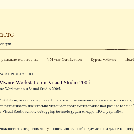
here
изации.
к правильно мониторить
VMware Certification
Курсы VMware
Подб
24 АПРЕЛЯ 2008 Г.
Mware Workstation и Visual Studio 2005
e Workstation и Visual Studio 2005.
rkstation, начиная с версии 6.0, появилась возможность отлаживать проекты
та возможность значительно упрощает программирование под разные версии ОС.
ь Visual Studio remote debugging technology для отладки ПО внутри ВМ.
зможность заинтересовала,
тут
описываются необходимые шаги для ее конфигури