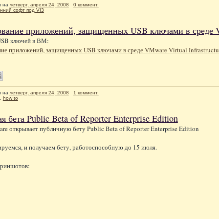
л
на
четверг, апреля 24, 2008
0 коммент.
нний софт под VI3
вание приложений, защищенных USB ключами в среде VMw
USB ключей в ВМ:
ие приложений, защищенных USB ключами в среде VMware Virtual Infrastruct
л
на
четверг, апреля 24, 2008
1 коммент.
,
how to
 бета Public Beta of Reporter Enterprise Edition
re открывает публичную бету Public Beta of Reporter Enterprise Edition
руемся, и получаем бету, работоспособную до 15 июля.
криншотов: