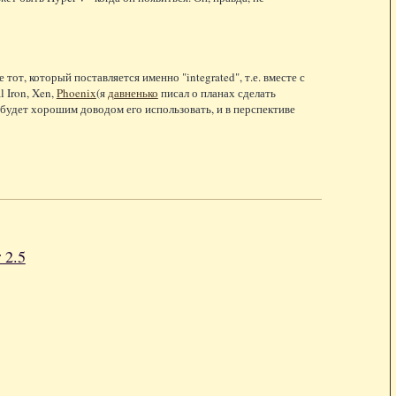
от, который поставляется именно "integrated", т.е. вместе с
 Iron, Xen,
Phoenix
(я
давненько
писал о планах сделать
 будет хорошим доводом его использовать, и в перспективе
 2.5