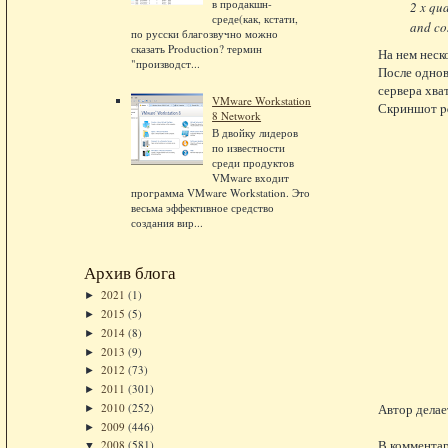
в продакшн-
2 x qu
среде(как, кстати,
and co
по русски благозвучно можно
сказать Production? термин
На нем неск
"производст...
После однов
сервера хват
VMware Workstation
Скриншот p
8 Network
В двойку лидеров
по известности
среди продуктов
VMware входит
программа VMware Workstation. Это
весьма эффективное средство
создания вир...
Архив блога
2021
(1)
►
2015
(5)
►
2014
(8)
►
2013
(9)
►
2012
(73)
►
2011
(301)
►
2010
(252)
Автор делае
►
2009
(446)
►
В комментар
2008
(581)
▼