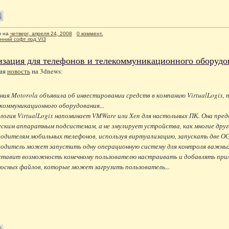
л
на
четверг, апреля 24, 2008
0 коммент.
нний софт под VI3
зация для телефонов и телекоммуникационного оборудо
ая
новость
на 3dnews:
ия Motorola объявила об инвестировании средств в компанию VirtualLogix,
коммуникационного оборудования...
ология VirtualLogix напоминает VMWare или Xen для настольных ПК. Она пр
ским аппаратным подсистемам, а не эмулирует устройства, как многие други
одителям мобильных телефонов, используя виртуализацию, запускать две ОС
водитель может запустить одну операционную систему для контроля важных
ставит возможность конечному пользователю настраивать и добавлять при
осных файлов, которые может загрузить пользователь...