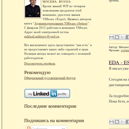
МОСКВА, RUSSIA
Кроме званий VCP по четырем
поколениям продуктов этой
компании, удостоен звания
VMware vExpert. Являюсь автором
книги "
Администрирование VMware vSphere
".
С февраля 2012 работаю в компании VMware.
Адрес моей электронной почты
mikhail.mikheev@vm4.ru
.
Все высказанное здесь представлено “как есть” и
Автор:
Михаи
не предоставляет каких-либо гарантий и прав.
Ярлыки:
сторо
Позиция автора может не совпадать с позицией
работодателя.
EDA - ES
Просмотреть профиль
Я писал уже
Рекомендую
Официальный русскоязычный форум
.
Сегодня на 
дистанционн
За подробн
Пока бета, е
Последние комментарии
Подпишись на комментарии
Сообщения