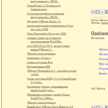
виртуализации с MS H...
VirtualCenter 2.5 Passthrough
Authentication
10 причин перейти к серверной
виртуализации с MS H...
Автор:
Михаи
обучение VMware Server 1.0
Ярлыки:
how t
весьма интересная презентация от Cisco
про сеть в ESX
Проблем
Citrix Presentation Server под ESX
Из почты:
добавил ссылку на страничку
лицензирования Win2008...
тест VCP310 по VI3.5, на получение
Здрав
звания VMware C...
VKernel virtual appliance
Может
проблемы с Update 1
Решени
статьи в журнале Byte
При за
Переимнование ВМ
Решен
VMware Workstation 6.5 - execution record
Взято 
/ replay
Стали доступны ESX(i) 3.5 и VirtualCenter
2.5 Upda...
бесплатная утилита, показывающая
txh Alexey
занятое\свободное...
Обновилась полезная утилита Veeam
FastSCP for VMwa...
VKernel virtual appliance
Новый билд VMware Stage Manager 1.0