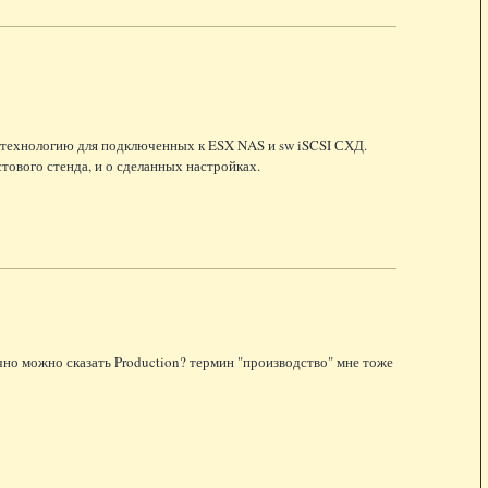
у технологию для подключенных к
ESX
NAS
и sw
iSCSI
СХД
.
тового стенда, и о сделанных настройках.
учно можно сказать Production? термин "производство" мне тоже