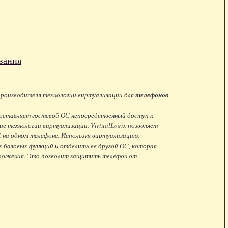
вания
 производителя технологии
виртуализации
для
телефонов
едоставляет гостевой ОС непосредственный доступ к
е технологии виртуализации. VirtualLogix позволяет
 на одном телефоне. Используя виртуализацию,
 базовых функций и отделить ее другой ОС, которая
ложения. Это позволит защитить телефон от