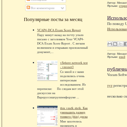
Автор:
Михаи
Ярлыки:
сторо
Все комментарии
Использо
Популярные посты за месяц
По поводу 
Использован
VCAP4-DCA Exam Score Report
Пару минут назад на почту упало
письмо с заголовком Your VCAP4-
DCA Exam Score Report . С легким
волнением я открываю приложенный
документ,...
Автор:
Михаи
Ярлыки:
esx3
vSphere network test
- vmxnet3
публичная
Со мной и с вами
Veeam Softwa
поделились очень
интересным
исследованием. Из
тут
регистри
переписки: По следам вот этой
дискуссии на
несколько с
Вареруссишгруппенфоруме ...
thin vmdk shrik. Как
уменьшить размер
тонкого (thin) диска
Мне захотелось
проверить и