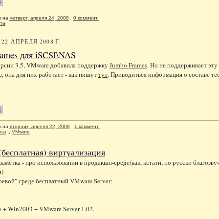
л
на
четверг, апреля 24, 2008
0 коммент.
ти
22 АПРЕЛЯ 2008 Г.
ames для iSCSI\NAS
ерсии 3.5,
VMware
добавила поддержку
Jumbo
Frames
. Но не поддерживает эт
е, она для них работает - как пишут
тут
. Приводиться информация о составе тес
л
на
вторник, апреля 22, 2008
1 коммент.
рсы
,
VMware
бесплатная) виртуализация
заметка - про использовании в продакшн-среде(как, кстати, по русски благозв
я)
"боевой" среде бесплатный VMware Server:
+ Win2003 + VMware Server 1.02.