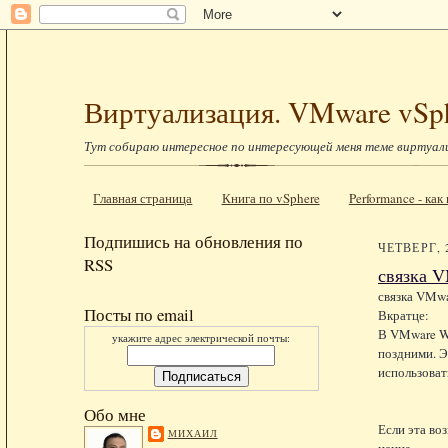
Виртуализация. VMware vSp
Тут собираю интересное по интересующей меня теме виртуал
Главная страница
Книга по vSphere
Performance - ка
Подпишись на обновления по
ЧЕТВЕРГ, 
RSS
связка V
связка VMwar
Посты по email
Вкратце:
В VMware Wo
укажите адрес электрической почты:
поздними. Э
использоват
Обо мне
Если эта во
МИХАИЛ
ценна.