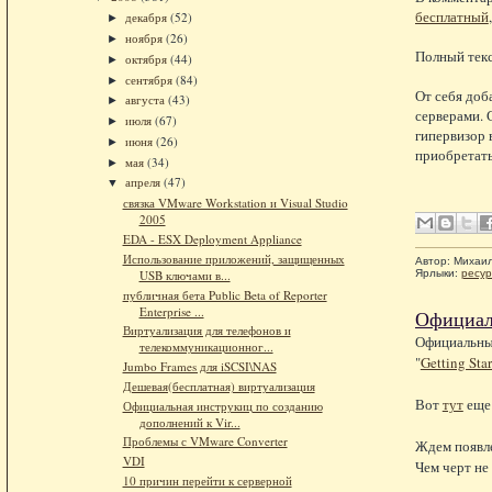
бесплатный
декабря
(52)
►
ноября
(26)
►
Полный тек
октября
(44)
►
сентября
(84)
►
От себя доб
августа
(43)
►
серверами. 
июля
(67)
►
гипервизор 
июня
(26)
►
приобретать
мая
(34)
►
апреля
(47)
▼
связка VMware Workstation и Visual Studio
2005
EDA - ESX Deployment Appliance
Использование приложений, защищенных
Автор:
Михаи
Ярлыки:
ресу
USB ключами в...
публичная бета Public Beta of Reporter
Enterprise ...
Официаль
Виртуализация для телефонов и
Официальны
телекоммуникационног...
"
Getting Star
Jumbo Frames для iSCSI\NAS
Дешевая(бесплатная) виртуализация
Вот
тут
еще 
Официальная инструкиц по созданию
дополнений к Vir...
Проблемы с VMware Converter
Ждем появле
VDI
Чем черт не
10 причин перейти к серверной