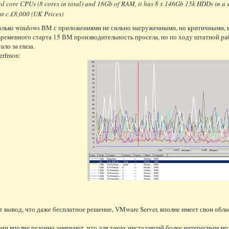
ad core CPUs (8 cores in total) and 16Gb of RAM, it has 8 x 146Gb 15k HDDs in a s
st c.£8,000 (UK Prices)
олько windows ВМ с приложениями не сильно нагруженными, но критичными, в т
ременного старта 15 ВМ производительность просела, но по ходу штатной раб
ало за глаза.
erfmon:
т вывод, что даже бесплатное решение, VMware Server, вполне имеет свои обл
ии вполне резонно замечают, что для таких инсталляций более интересным може