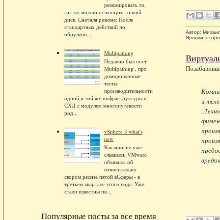
резюмировать то,
как же можно схлопнуть тонкий
диск. Сначала резюме: После
стандартных действий по
Автор:
Михаи
обнулени...
Ярлыки:
сторо
Multipathing
Виртуали
Недавно был пост
Позабавивш
Multipathing , про
доморощенные
тесты
производительности
Компан
одной и той же инфраструктуры и
и теле
СХД с модулем многопутевости
..Техн
род...
физиче
произв
vSphere 5 what's
new
произ
Как многие уже
предо
слышали, VMware
вредон
объявила об
относительно
скором релизе пятой вСферы - в
третьем квартале этого года. Уже
стали известны по...
Популярные посты за все время