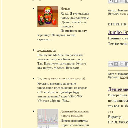
Начало
Автор:
Михаи
Хе хе. Я тут овладел
Ярлыки:
новос
новым джедайством
(Денис, спасибо за
ВТОРНИК, 
наводку).
Посмотрите на эту
Jumbo Fr
картинку: На первый взгляд
Начиная с в
скриншо...
Тем не мене
шутка юмора
Intel купил McAfee. по рассказам
знающих тему все было вот так: -
Так. Нам нужен антивирус. Купите
кто-нибудь McAfee. Вечером: ...
Автор:
Михаи
Ярлыки:
ресу
Эх, соскучился я по этому делу :))
Коллеги, внезапно довольно
уникальное предложение: на неделе
Дешевая(
с 30 ноября по 3 декабря буду
Интересная 
читать вечерний курс VS6.0-WN
не нравитьс
VMware vSphere: Wh...
так вот, в 
тут
Дешевая(бесплатная
) виртуализация
Вкратце:
Интересная заметка
HP DL380G5 
- про использовании