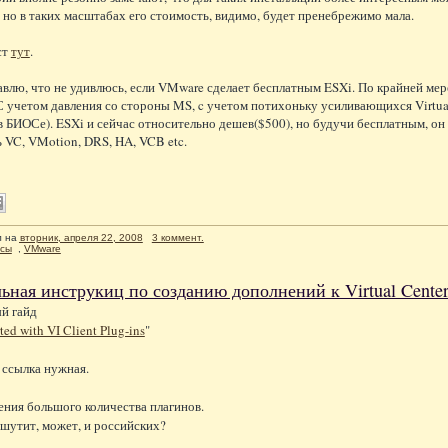
, но в таких масштабах его стоимость, видимо, будет пренебрежимо мала.
ст
тут
.
авлю, что не удивлюсь, если VMware сделает бесплатным ESXi. По крайней мере т
С учетом давления со стороны MS, c учетом потихоньку усиливающихся Virtual
в БИОСе). ESXi и сейчас относительно дешев($500), но будучи бесплатным, он
 VC, VMotion, DRS, HA, VCB etc.
л
на
вторник, апреля 22, 2008
3 коммент.
рсы
,
VMware
ная инструкиц по созданию дополнений к Virtual Center
й гайд
ted with VI Client Plug-ins
"
ссылка нужная.
ния большого количества плагинов.
 шутит, может, и российских?