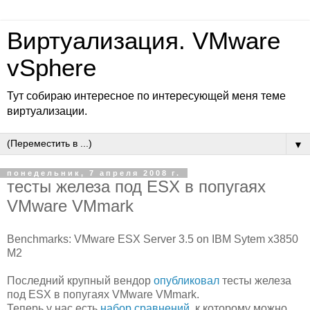
Виртуализация. VMware
vSphere
Тут собираю интересное по интересующей меня теме
виртуализации.
▼
понедельник, 7 апреля 2008 г.
тесты железа под ESX в попугаях
VMware VMmark
Benchmarks: VMware ESX Server 3.5 on IBM Sytem x3850
M2
Последний крупный вендор
опубликовал
тесты железа
под ESX в попугаях VMware VMmark.
Теперь у нас есть
набор сравнений
, к которому можно