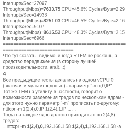
Interrupts/Sec=27097
Throughput(Mbps)=
7633.75
CPU=45.6% Cycles/Byte=2.29
Interrupts/Sec=14933
Throughput(Mbps)=
8251.03
CPU=46.5% Cycles/Byte=2.16
Interrupts/Sec=9107
Throughput(Mbps)=
8615.52
CPU=48.3% Cycles/Byte=2.15
Interrupts/Sec=6966
===============================================
===========================
Что тут сказать - видимо, иногда RTFM не роскошь, а
средство передвижения (в сторону лучшей
производительности, ага!)...:)
4
Все предыдущие тесты делались на одном vCPU 0
(включая и мультитредовые) - параметр "-m x,0,IP".
Тот же TFM на утилиту, в частности, говорит о
возможности разделения тредов по нескольким ядрам -
для этого нужно параметр "-m" прописать по-другому:
ntttcpr -m 1(2,4),0,IP 1(2,4),1,IP ... ...
Тогда на каждое ядро должно приходиться по 2(4,8)
тредов:
= ntttcpr
-m 1(2,4),0
,192.168.1.58
1(2,4),1
,192.168.1.58 -a