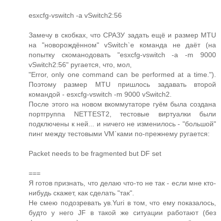
esxcfg-vswitch -a vSwitch2:56
Замечу в скобках, что СРАЗУ задать ещё и размер MTU
на "новорождённом" vSwitch`е команда не даёт (на
попытку скоманодовать "esxcfg-vswitch -a -m 9000
vSwitch2:56" ругается, что, мол,
"Error, only one command can be performed at a time.").
Поэтому размер MTU пришлось задавать второй
командой - esxcfg-vswitch -m 9000 vSwitch2.
После этого на новом вкоммутаторе гуём была создана
портгруппа NETTEST2, тестовые виртуалки были
подключены к ней... и ничего не изменилось - "большой"
пинг между тестовыми VM`ками по-прежнему ругается:
Packet needs to be fragmented but DF set
===
Я готов признать, что делаю что-то не так - если мне кто-
нибудь скажет, как сделать "так".
Не смею подозревать ув.Yuri в том, что ему показалось,
будто у него JF в такой же ситуации работают (без