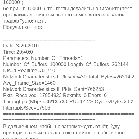
100000"),
бо при "-n 10000" ("те" тесты делались на гигабите) тест
проскакивал слишком быстро, а мне хотелось, чтобы
трафф "устоялся".
Получил вот что:
===============================================
=================================
Date: 3-20-2010
Time: 20:40:0
Parameters: Number_Of_Threads=1
Number_Of_Buffers=100000 Length_Of_Buffers=262144
IOs=4 Realtime=33.750
Network Characteristics I: Pkts/Intr=30 Total_Bytes=26214.2
Avg_Frame_Size=1460
Network Characteristics II: Pkts_Sent=766253
Pkts_Received=17954923 Rexmits=0 Errors=0
Throughput(Mbps)=
6213.73
CPU=42.4% Cycles/Byte=2.62
Interrupts/Sec=17506
===============================================
=================================
В дальнейшем, чтобы не загромождать отчёт, буду
приводить только последнюю строчку - с собственно
скоростью линка.