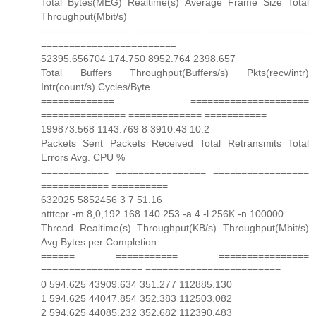
Total Bytes(MEG) Realtime(s) Average Frame Size Total
Throughput(Mbit/s)
================ =========== ==================
========================
52395.656704 174.750 8952.764 2398.657
Total Buffers Throughput(Buffers/s) Pkts(recv/intr)
Intr(count/s) Cycles/Byte
============= =====================
=============== ============= ===========
199873.568 1143.769 8 3910.43 10.2
Packets Sent Packets Received Total Retransmits Total
Errors Avg. CPU %
============ ================ =================
============ ==========
632025 5852456 3 7 51.16
ntttcpr -m 8,0,192.168.140.253 -a 4 -l 256K -n 100000
Thread Realtime(s) Throughput(KB/s) Throughput(Mbit/s)
Avg Bytes per Completion
====== =========== ================
================== ========================
0 594.625 43909.634 351.277 112885.130
1 594.625 44047.854 352.383 112503.082
2 594.625 44085.232 352.682 112390.483