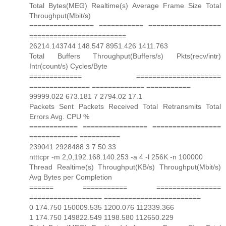
Total Bytes(MEG) Realtime(s) Average Frame Size Total
Throughput(Mbit/s)
================ =========== ==================
========================
26214.143744 148.547 8951.426 1411.763
Total Buffers Throughput(Buffers/s) Pkts(recv/intr)
Intr(count/s) Cycles/Byte
============= =====================
=============== ============= ===========
99999.022 673.181 7 2794.02 17.1
Packets Sent Packets Received Total Retransmits Total
Errors Avg. CPU %
============ ================ =================
============ ==========
239041 2928488 3 7 50.33
ntttcpr -m 2,0,192.168.140.253 -a 4 -l 256K -n 100000
Thread Realtime(s) Throughput(KB/s) Throughput(Mbit/s)
Avg Bytes per Completion
====== =========== ================
================== ========================
0 174.750 150009.535 1200.076 112339.366
1 174.750 149822.549 1198.580 112650.229