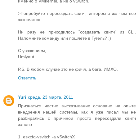
именно о VMkernel, а не о vSwitch.
>Попробуйте пересоздать свитч, интересно же чем все
закончится.
Ни разу не приходилось "создавать свитч" из CLI.
Напомните команду или пошлёте в Гугель? ;)
С уважением,
Umlyaut.
P.S. В любом случае это не фичя, а бага. ИМХО.
Ответить
Yuri
среда, 23 марта, 2011
Признаться честно высказывание основано на опыте
внедрения нашей системы, как я уже писал мы не
разбирались с причиной просто пересоздали свитч
заново.
1. esxcfg-vsvitch -a vSwitchX