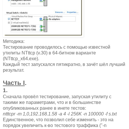
Методика:
Тестирование проводилось с помощью известной
утилиты NTttcp (v.30) в 64-битном варианте
(NTttcp_x64.exe).
Каждый тест запускался пятикратно, в зачёт шёл лучший
результат.
Часть I
.
1
.
Сначала провёл тестирование, запуская утилиту с
такими же параметрами, что и в большинстве
опубликованных ранее в инете тестов:
ntttcpr -m 1,0,192.168.1.58 -a 4 -l 256K -n 100000 -f s.txt
Единственное, что позволил себе изменить - это на
порядок увеличить к-во тестового траффика ("-n