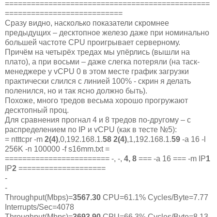
===============================================
===========================
Сразу видно, насколько показатели скромнее
предыдущих – десктопное железо даже при номинально
большей частоте CPU проигрывает серверному.
Причём на четырёх тредах мы упёрлись (вышли на
плато), а при восьми – даже слегка потеряли (на таск-
менеджере у vCPU 0 в этом месте график загрузки
практически слился с линией 100% - скрин я делать
поленился, но и так ясно должно быть).
Похоже, много тредов весьма хорошо прогружают
десктопный проц.
Для сравнения прогнал 4 и 8 тредов по-другому – с
распределением по IP и vCPU (как в тесте №5):
= ntttcpr -m
2(4)
,0,192.168.1.
58
2(4)
,1,192.168.1.
59
-a 16 -l
256K -n 100000 -f s16mm.txt =
======================== -, -,
4, 8
=== -a 16 === -m IP
1
IP
2
====================
-
-
Throughput(Mbps)=
3567.30
CPU=61.1% Cycles/Byte=7.77
Interrupts/Sec=4078
Throughput(Mbps)=
3693.90
CPU=66.3% Cycles/Byte=8.13