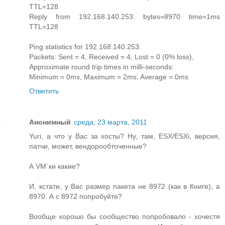
TTL=128
Reply from 192.168.140.253: bytes=8970 time=1ms
TTL=128
Ping statistics for 192.168.140.253:
Packets: Sent = 4, Received = 4, Lost = 0 (0% loss),
Approximate round trip times in milli-seconds:
Minimum = 0ms, Maximum = 2ms, Average = 0ms
Ответить
Анонимный
среда, 23 марта, 2011
Yuri, а что у Вас за хосты? Ну, там, ESX/ESXi, версия,
патчи, может, вендорообточенные?
А VM`ки какие?
И, кстати, у Вас размер пакета не 8972 (как в Книге), а
8970. А с 8972 попробуйте?
Вообще хорошо бы сообщество попробовало - хочестя