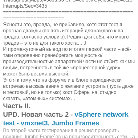
Interrupts/Sec=3435
===============================================
======================
Ясности это, правда, не прибавило, хотя этот тест я
прогнал дважды (по пять итераций для каждого к-ва
тредов, согласно условию). Решил для себя, что много
тредов – это не для такого хоста… J
И промежуточный вывод по итогам первой части – всё-
таки откровенно пренебрегать мощностью/
производительностью аппаратной части не стОит: как мы
видим, потребность в той же «процессорной дури»
может быть весьма высокой.
Это я к тому, что на форуме и в блоге периодически
встречаю высказывания о желании устроить (пусть даже
и тестовый, но не только) хост Сферы на, стыдно
сказать, «атомных» системах…
Часть II
.
UPD. Новая часть 2 -
vSphere network
test - vmxnet3, Jumbo Frames
Во второй части тестирования я решил проверить
влияние Jumbo Frame`ов на производительность сети – а