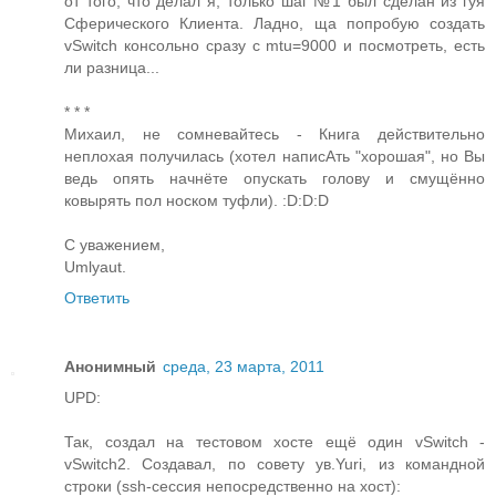
от того, что делал я, только шаг №1 был сделан из гуя
Сферического Клиента. Ладно, ща попробую создать
vSwitch консольно сразу с mtu=9000 и посмотреть, есть
ли разница...
* * *
Михаил, не сомневайтесь - Книга действительно
неплохая получилась (хотел написАть "хорошая", но Вы
ведь опять начнёте опускать голову и смущённо
ковырять пол носком туфли). :D:D:D
С уважением,
Umlyaut.
Ответить
Анонимный
среда, 23 марта, 2011
UPD:
Так, создал на тестовом хосте ещё один vSwitch -
vSwitch2. Создавал, по совету ув.Yuri, из командной
строки (ssh-сессия непосредственно на хост):