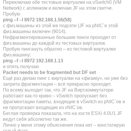
Переключаю обе тестовые виртуалки на vSwitch0 (VM
Network) с аплинком и включаю JF на этом свитче.
Пробую
ping
–
f
–
l
8972 192.168.1.56(58)
с физ.машины из этой же подсети (JF на pNIC`е этой
физ.машины включен (9014).
Нефрагментированные большие пинги проходят от
физ.машины до каждой из тестовых виртуалок.
Пробую пингануть обратно – из тестовой виртуалки
физ.машину:
ping –f –l 8972
192.168.1.
13
и опять получаю
Packet needs to be fragmented but DF set
Ещё раз делаю пинг с виртуалки на «физику», но уже без
запрета фрагментации – всё прекрасно проходит.
По всему выходит так, что JF на Вирт.коммутаторе
работают как-то криво – vSwitch пропускает без
фрагментации пакеты, входящие в vSwitch из pNIC`ов и
не пропускают входящие из vNIC`ов.
Беглая проверка показала, что на хосте ESXi 4.0U1 JF
ведут себя абсолютно так же.
Лично у меня этому объяснения пока нет – констатирую
голый факт.