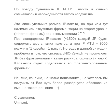
По поводу "увеличить IP MTU"... что-то я сильно
сомневаюсь в необходимости такого колдунства.
Это лишь увеличит размер IP-пакета, но при чём тут
наличие или отсутствие фрагментации на втором уровне
(ethernet-фреймы) при использовании JF ?
При стандартном IP-пакете (~1500) каждый JF будет
содержать шесть таких пакетов, а при IP MTU = 9000
получим "1 фрейм - 1 пакет". Но ведь в данной ситуации
проблема в том, что система vNIC-vSwitch не пропускает
JF без фрагментации - какая разница, сколько (и каких)
IP-пакетов будет содержаться во фрагментированном
фрейме?
Не, мне, конечно, не жалко пошаманить, но хотелось бы
получить от Вас чуть более развёрнутое обоснование
именно такого решения... :)
С уважением,
Umlyaut.