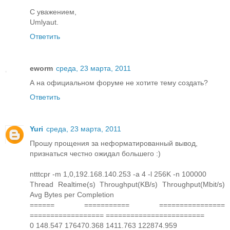
С уважением,
Umlyaut.
Ответить
eworm
среда, 23 марта, 2011
А на официальном форуме не хотите тему создать?
Ответить
Yuri
среда, 23 марта, 2011
Прошу прощения за неформатированный вывод,
признаться честно ожидал большего :)
ntttcpr -m 1,0,192.168.140.253 -a 4 -l 256K -n 100000
Thread Realtime(s) Throughput(KB/s) Throughput(Mbit/s)
Avg Bytes per Completion
====== =========== ================
================== ========================
0 148.547 176470.368 1411.763 122874.959