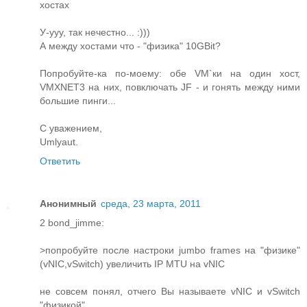
хостах
У-ууу, так нечестно... :)))
А между хостами что - "физика" 10GBit?
Попробуйте-ка по-моему: обе VM`ки на один хост,
VMXNET3 на них, повключать JF - и гонять между ними
большие пинги...
С уважением,
Umlyaut.
Ответить
Анонимный
среда, 23 марта, 2011
2 bond_jimme:
>попробуйте после настроки jumbo frames на "физике"
(vNIC,vSwitch) увеличить IP MTU на vNIC
не совсем понял, отчего Вы называете vNIC и vSwitch
"физикой"...