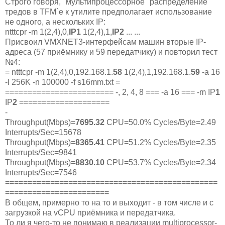
Строго говоря, "мультипроцессорное" распределение
тредов в TFM`е к утилите предполагает использование
не одного, а нескольких IP:
ntttcpr -m 1(2,4),0,
IP1
1(2,4),1,
IP2
... ...
Присвоил VMXNET3-интерфейсам машин вторые IP-
адреса (57 приёмнику и 59 передатчику) и повторил тест
№4:
= ntttcpr -m 1(2,4),0,192.168.1.
58
1(2,4),1,192.168.1.
59
-a 16
-l 256K -n 100000 -f s16mm.txt =
======================== -, 2, 4, 8 === -a 16 === -m IP
1
IP
2
====================
-
Throughput(Mbps)=
7695.32
CPU=50.0% Cycles/Byte=2.49
Interrupts/Sec=15678
Throughput(Mbps)=
8365.41
CPU=51.2% Cycles/Byte=2.35
Interrupts/Sec=9841
Throughput(Mbps)=
8830.10
CPU=53.7% Cycles/Byte=2.34
Interrupts/Sec=7546
===============================================
=======================
В общем, примерно то на то и выходит - в том числе и с
загрузкой на vCPU приёмника и передатчика.
То ли я чего-то не понимаю в реализации multiprocessor-