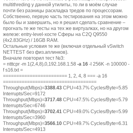
multithreding у данной утилиты, то ли в моём случае
почти без разницы раскладка тредов по процессорам.
Собственно, первую часть тестирования на этом можно
было бы и завершить, но я решил сделать сравнение –
прогнать те же тесты на тех же виртуалках, но на другом
железе: entry-level-хосте Сферы на C2Q Q9550
(4x2.83GHz) / 16GB RAM.
Остальные условия те же (включая отдельный vSwitch
NETTEST без физ.аплинков).
Вначале повторил тест №3:
= ntttcpr -m 1(2,4,8),0,192.168.1.58
-a 16
-l 256K -n 100000 -
f s16.txt =
======================== 1, 2, 4, 8 === -a 16
===================================
Throughput(Mbps)=
3388.43
CPU=43.7% Cycles/Byte=5.85
Interrupts/Sec=9172
Throughput(Mbps)=
3717.48
CPU=47.5% Cycles/Byte=5.79
Interrupts/Sec=6746
Throughput(Mbps)=
3702.41
CPU=49.0% Cycles/Byte=5.99
Interrupts/Sec=3960
Throughput(Mbps)=
3566.10
CPU=49.7% Cycles/Byte=6.31
Interrupts/Sec=4913