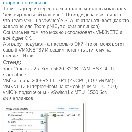
стороне гостевой ос
.
Топикстартер интересовался толстым-толстым каналом
"для виртуальной машины". По ходу дела выяснилось,
что Team-vNIC на vSwitch`e SLA не отрабатывает (как это
заявлено для Team-pNIC, т.е. физ.аплинков).
Сошлись на том, что можно использовать VMXNET3 и
всё будет ОК.
А я вдруг подумал - а насколько ОК? Что он может, этот
самый VMXNET3? И решил погонять эту тему на
стенде... Итак...
Стенд:
хост Сферы - 2 x Xeon 5620, 32GB RAM, ESXi 4.1U1
standalone
VM`ки - пара 2008R2 EE SP1 (2 vCPU, 6GB vRAM) с
VMXNET3-интерфейсом на каждой (c IP MTU=1500);
vNIC`и подключены к vSwitch1 c MTU=1500 без
физ.аплинков.