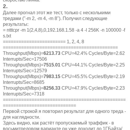
2
.
Далее прогнал этот же тест, только с несколькими
тредами ("-m 2, -m 4, -m 8"). Получил следующие
результаты:
= ntttcpr -m 1(2,4,8),0,192.168.1.58 -a 4 -l 256K -n 100000 -f
s.txt
======================== 1, 2, 4, 8
============================================
Throughput(Mbps)=
6213.73
CPU=42.4% Cycles/Byte=2.62
Interrupts/Sec=17506
Throughput(Mbps)=
7515.01
CPU=44.1% Cycles/Byte=2.25
Interrupts/Sec=12579
Throughput(Mbps)=
7983.15
CPU=45.5% Cycles/Byte=2.19
Interrupts/Sec=8685
Throughput(Mbps)=
8256.33
CPU=47.9% Cycles/Byte=2.23
Interrupts/Sec=7318
===============================================
============================
Первой строкой я повторил результат для одного треда -
для наглядности.
Здесь видно, как растёт пропускаемый траффик - в
восьмитредовом варианте он уже доходит до 1ГБайта/