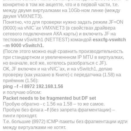
конкретно в том же акцепте, что и в первой части, т.е.
между двумя виртуалками на 10Gb-ном линке (между
двумя VMXNET3).
Понятно, что для проверки нужно задать режим JF=ON
(9000) на vNIC`ах VMXNET3 (в свойствах драйвера
сетевого подключения АКА карты) и включить JF на
тестовом vSwitch1 (NETTEST) командой
esxcfg-vswitch
–m 9000
vSwitch
1.
(После этого можно ещё сравнить производительность
при стандартном и увеличеннном IP MTU в виртуалках,
но вначале, всё же, хотелось разобраться с JF).
ОК, JF включен и на vNIC`ах, и на vSwitch1, делаю
проверку (как указано в Книге) с передатчика (1.58) на
приёмник (1.56):
ping –f –l 8972
192.168.1.56
и получаю облом:
Packet needs to be fragmented but DF set
Пробую обратно - с 1.56 на 1.58 – то же самое.
Пробую без флага
–
f
(без запрета фрагментации) –
пинги проходят.
Т.е. большие (8972) ICMP-пакеты без фрагментации идти
между виртуалками не хотят.