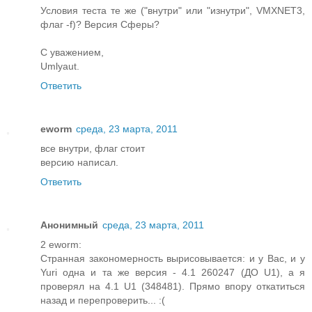
Условия теста те же ("внутри" или "изнутри", VMXNET3,
флаг -f)? Версия Сферы?
С уважением,
Umlyaut.
Ответить
eworm
среда, 23 марта, 2011
все внутри, флаг стоит
версию написал.
Ответить
Анонимный
среда, 23 марта, 2011
2 eworm:
Странная закономерность вырисовывается: и у Вас, и у
Yuri одна и та же версия - 4.1 260247 (ДО U1), а я
проверял на 4.1 U1 (348481). Прямо впору откатиться
назад и перепроверить... :(