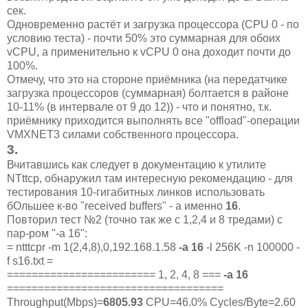
сек.
Одновременно растёт и загрузка процессора (CPU 0 - по
условию теста) - почти 50% это суммарная для обоих
vCPU, а применительно к vCPU 0 она доходит почти до
100%.
Отмечу, что это на стороне приёмника (на передатчике
загрузка процессоров (суммарная) болтается в районе
10-11% (в интервале от 9 до 12)) - что и понятно, т.к.
приёмнику приходится выполнять все "offload"-операции
VMXNET3 силами собственного процессора.
3
.
Вчитавшись как следует в документацию к утилите
NTttcp, обнаружил там интересную рекомендацию - для
тестирования 10-гигабитных линков использовать
бОльшее к-во "received buffers" - а именно
16
.
Повторил тест №2 (точно так же с 1,2,4 и 8 тредами) с
пар-ром "-а 16":
= ntttcpr -m 1(2,4,8),0,192.168.1.58
-a 16
-l 256K -n 100000 -
f s16.txt =
======================== 1, 2, 4, 8 ===
-a 16
===================================
Throughput(Mbps)=
6805.93
CPU=46.0% Cycles/Byte=2.60