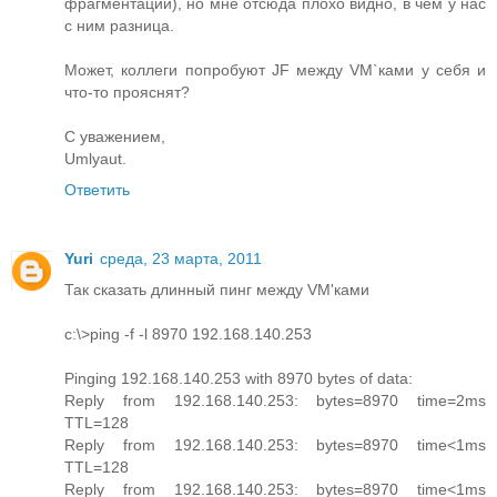
фрагментации), но мне отсюда плохо видно, в чём у нас
с ним разница.
Может, коллеги попробуют JF между VM`ками у себя и
что-то прояснят?
С уважением,
Umlyaut.
Ответить
Yuri
среда, 23 марта, 2011
Так сказать длинный пинг между VM'ками
c:\>ping -f -l 8970 192.168.140.253
Pinging 192.168.140.253 with 8970 bytes of data:
Reply from 192.168.140.253: bytes=8970 time=2ms
TTL=128
Reply from 192.168.140.253: bytes=8970 time<1ms
TTL=128
Reply from 192.168.140.253: bytes=8970 time<1ms