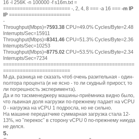
16 -l 256K -n 100000 -f s16m.txt =
======================== -, 2, 4, 8 === -a 16 ===
-m IP
IP
======================
-
Throughput(Mbps)=
7593.38
CPU=49.0% Cycles/Byte=2.48
Interrupts/Sec=15911
Throughput(Mbps)=
8341.46
CPU=51.3% Cycles/Byte=2.36
Interrupts/Sec=10253
Throughput(Mbps)=
8775.02
CPU=53.5% Cycles/Byte=2.34
Interrupts/Sec=7234
===============================================
========================
М-да, разница не сказать чтоб очень разительная - один-
полтора процента (и не ясно - то ли скудный прирост, то
ли погрешность эксперимента).
Да и по таскменеджеру машины-приёмника видно было,
что львиная доля нагрузки по-прежнему падает на vCPU
0 - нагрузка на vCPU 1 подросла, но не сильно.
На машине передатчике суммарная загрузка стала 12-
13%, но "перекос" в сторону vCPU 0 по-прежнему никуда
не делся.
5
.