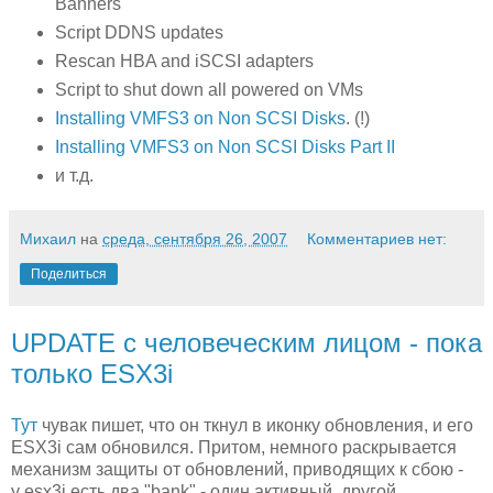
Banners
Script DDNS updates
Rescan HBA and iSCSI adapters
Script to shut down all powered on VMs
Installing VMFS3 on Non SCSI Disks
. (!)
Installing VMFS3 on Non SCSI Disks Part II
и т.д.
Михаил
на
среда, сентября 26, 2007
Комментариев нет:
Поделиться
UPDATE с человеческим лицом - пока
только ESX3i
Тут
чувак пишет, что он ткнул в иконку обновления, и его
ESX3i сам обновился. Притом, немного раскрывается
механизм защиты от обновлений, приводящих к сбою -
у esx3i есть два "bank" - один активный, другой