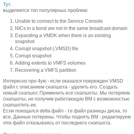
Тут
.
выделяется топ популярных проблем:
Unable to connect to the Service Console
NICs in a bond are not in the same broadcast domain
Expanding a VMDK when there is an existing
snapshot
Corrupt snapshot (.VMSD) file
Corrupt snapshot
Adding extents to VMFS volumes
Recovering a VMFS partition
Интересно про 4ую - если оказался поврежден VMSD
файл с описанием снапшота - удалить его. Создать
новый снапшот. Применить все снапшоты. Мы потеряем
снапшоты, но получим работающую ВМ с возможностью
снапшотить ее.
Если покоцался delta файл - т.е файл разницы диска, то
все. Данные потеряны. Чтобы поднять ВМ - редактируем
vmx файл отказываясь от последнего снапшота.