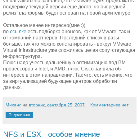
virtualization.info заявляет, что VMware будет продолжать
поддержку текущей версии еще долго, но очередной
релиз платформы будет основан на новой архитектуре.
Остальное менее интересно(мне :))
по
ссылке
есть подборка анонсов, как от VMware, так и
от компаний партнеров. Последний список в разы
больше, так что можно констатировать - вокруг VMware
Virtual Infrastructure уже сложилась целая сопутствующая
инфраструктура.
Плюс надо учесть дальнейшую оптимизацию под ВМ
процессоров и Intel, и AMD, плюс Cisco заявила об
интересе в этом направлении. Так что, есть мнение, что
за виртуализацией будующее центров обработки
данных.
Михаил
на
вторник, сентября 25, 2007
Комментариев нет:
Поделиться
NFS и ESX - особое мнение