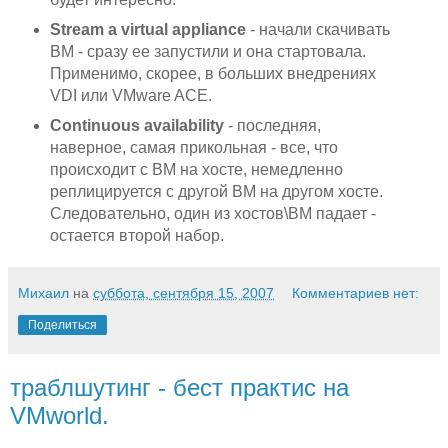
Stream a virtual appliance
- начали скачивать
ВМ - сразу ее запустили и она стартовала.
Применимо, скорее, в больших внедрениях
VDI или VMware ACE.
C
ontinuous availability
- последняя,
наверное, самая прикольная - все, что
происходит с ВМ на хосте, немедленно
реплицируется с другой ВМ на другом хосте.
Следовательно, один из хостов\ВМ падает -
остается второй набор.
Михаил
на
суббота, сентября 15, 2007
Комментариев нет:
Поделиться
траблшутинг - бест практис на
VMworld.