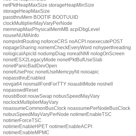
netPktHeapMaxSize storageHeapMinSize
storageHeapMaxSize
passthruMem BOOTIF BOOTUUID
clockMultiplierMayVaryPerNode
memmapMaxPhysicalMemMB acpiDbgLevel
nouseNUMAInfo
nompsIntRouting noforceCRS noACPI noexecutePOST
nopageSharing nomemCheckEveryWord nohyperthreading
nologicalApicId nodumpDiag norealNMI nologOnScreen
nonetESX2LegacyMode nonetPktBufUseSlab
nonetPanicBadDevOpen
nonetUseProc nonetUseMemcpyNt noioapic
nopassthruEnabled
novga64 nosmallFontForTTY noauditMode noshell
nopasswdReset
nousbBoot nouwSwap nobusSpeedMayVary
noclockMultiplierMayVary
noassumeCommonBusClock noassumePerNodeBusClock
nobusSpeedMayVaryPerNode notimerEnableTSC
notimerForceTSC
notimerEnableHPET notimerEnableACPI
notimerEnableMPMC