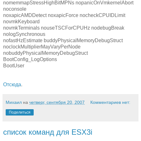
nomemmapStressHighBitMPNs nopanicOnVmkernelAbort
noconsole
noxapicAMDDetect noxapicForce nocheckCPUIDLimit
novmkKeyboard
novmkTerminals nouseTSCForCPUHz nodebugBreak
nologSynchronous
nofastHzEstimate buddyPhysicalMemoryDebugStruct
noclockMultiplierMayVaryPerNode
nobuddyPhysicalMemoryDebugStruct
BootConfig_LogOptions
BootUser
Отсюда
.
Михаил
на
четверг, сентября 20, 2007
Комментариев нет:
Поделиться
список команд для ESX3i