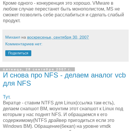
Кроме одного - конкуренция это хорошо. VMware в
любом случае перестанет быть монополистом, MS не
сможет позволить себе расслабиться и сделать слабый
продукт.
Михаил
на
воскресенье, сентября 30, 2007
Комментариев нет:
Поделиться
пятница, 28 сентября 2007 г.
И снова про NFS - делаем аналог vcb
для NFS
Тут
.
Вкратце - ставим NTFS для Linux(ссылка там есть),
делаем снапшот ВМ, моунтим этот снапшот к Linux под
которым у нас поднят NFS. И обращаемся к его
содержимому(NTFS драйвер пригодиться если это
Windows ВМ). Обращение(бекап) на уровне vmdk