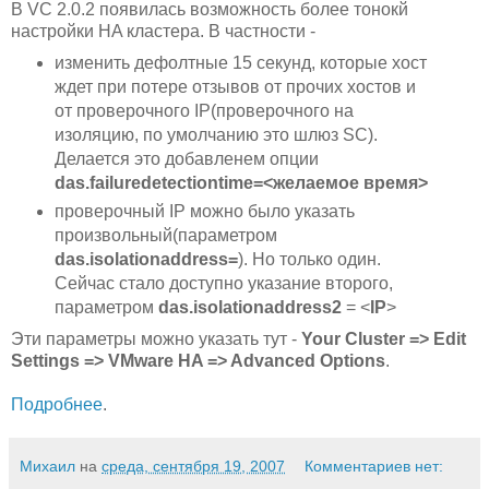
В VC 2.0.2 появилась возможность более тонокй
настройки HA кластера. В частности -
изменить дефолтные 15 секунд, которые хост
ждет при потере отзывов от прочих хостов и
от проверочного IP(проверочного на
изоляцию, по умолчанию это шлюз SC).
Делается это добавленем опции
das.failuredetectiontime=<желаемое время>
проверочный IP можно было указать
произвольный(параметром
das.isolationaddress=
). Но только один.
Сейчас стало доступно указание второго,
параметром
das.isolationaddress2
= <
IP
>
Эти параметры можно указать тут -
Your Cluster => Edit
Settings => VMware HA => Advanced Options
.
Подробнее
.
Михаил
на
среда, сентября 19, 2007
Комментариев нет: