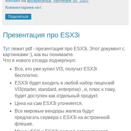
Михаил
на
воскресенье, сентября 30, 2007
Комментариев нет:
Поделиться
Презентация про ESX3i
Тут
лежит pdf - презентация про ESX3i. Этот документ с
картинками :), как вы понимаете.
Что я нового отсюда подчерпнул:
Все, кто уже купил VI3, получат ESX3i
бесплатно.
ESX3i будет входить в любой набор лицензий
VI3(starter, standard, enterprise) , и, плюс к тому,
будет доступен как отдельный продукт.
Цена на сам ESX3i уточняется.
Все мировые вендоры железа будут
предлагать сервера с ESX3i на встроенной
флешке.