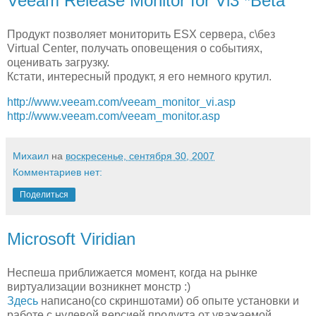
Veeam Release Monitor for Vi3 *Beta
Продукт позволяет мониторить ESX сервера, с\без
Virtual Center, получать оповещения о событиях,
оценивать загрузку.
Кстати, интересный продукт, я его немного крутил.
http://www.veeam.com/veeam_monitor_vi.asp
http://www.veeam.com/veeam_monitor.asp
Михаил
на
воскресенье, сентября 30, 2007
Комментариев нет:
Поделиться
Microsoft Viridian
Неспеша приближается момент, когда на рынке
виртуализации возникнет монстр :)
Здесь
написано(со скриншотами) об опыте установки и
работе с нулевой версией продукта от уважаемой