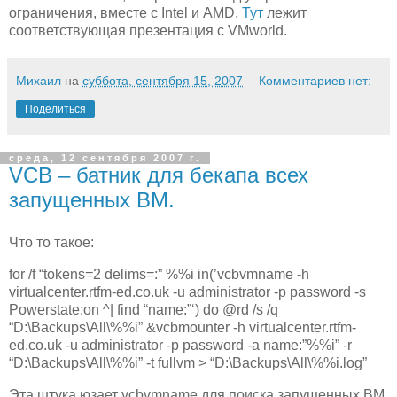
ограничения, вместе с Intel и AMD.
Тут
лежит
соответствующая презентация с VMworld.
Михаил
на
суббота, сентября 15, 2007
Комментариев нет:
Поделиться
среда, 12 сентября 2007 г.
VCB – батник для бекапа всех
запущенных ВМ.
Что то такое:
for /f “tokens=2 delims=:” %%i in(’vcbvmname -h
virtualcenter.rtfm-ed.co.uk -u administrator -p password -s
Powerstate:on ^| find “name:”‘) do @rd /s /q
“D:\Backups\All\%%i” &vcbmounter -h virtualcenter.rtfm-
ed.co.uk -u administrator -p password -a name:”%%i” -r
“D:\Backups\All\%%i” -t fullvm > “D:\Backups\All\%%i.log”
Эта штука юзает
vcbvmname
для поиска запущенных ВМ,