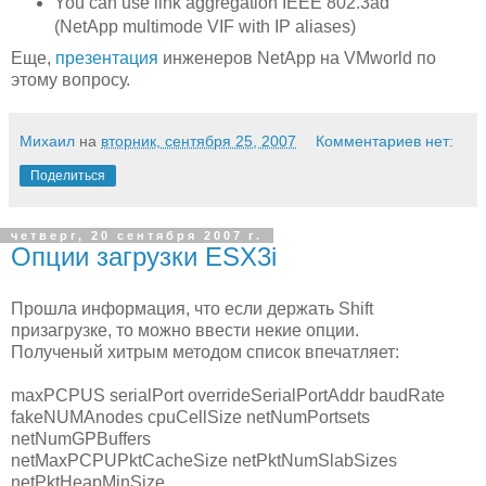
You can use link aggregation IEEE 802.3ad
(NetApp multimode VIF with IP aliases)
Еще,
презентация
инженеров NetApp на VMworld по
этому вопросу.
Михаил
на
вторник, сентября 25, 2007
Комментариев нет:
Поделиться
четверг, 20 сентября 2007 г.
Опции загрузки ESX3i
Прошла информация, что если держать Shift
призагрузке, то можно ввести некие опции.
Полученый хитрым методом список впечатляет:
maxPCPUS serialPort overrideSerialPortAddr baudRate
fakeNUMAnodes cpuCellSize netNumPortsets
netNumGPBuffers
netMaxPCPUPktCacheSize netPktNumSlabSizes
netPktHeapMinSize