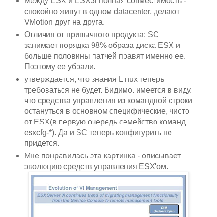
Между ESX и ESX3i полная совместимость -
спокойно живут в одном datacenter, делают
VMotion друг на друга.
Отличия от привычного продукта: SC
занимает порядка 98% образа диска ESX и
больше половины патчей правят именно ее.
Поэтому ее убрали.
утверждаетcя, что знания Linux теперь
требоваться не будет. Видимо, имеется в виду,
что средства управления из командной строки
остануться в основном специфические, чисто
от ESX(в первую очередь семейство команд
esxcfg-*). Да и SC теперь конфигурить не
придется.
Мне понравилась эта картинка - описывает
эволюцию средств управления ESX'ом.