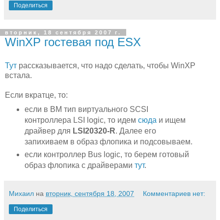
Поделиться
вторник, 18 сентября 2007 г.
WinXP гостевая под ESX
Тут
рассказывается, что надо сделать, чтобы WinXP
встала.
Если вкратце, то:
если в ВМ тип виртуального SCSI
контроллера LSI logic, то идем
сюда
и ищем
драйвер для
LSI20320-R
. Далее его
запихиваем в образ флопика и подсовываем.
если контроллер Bus logic, то берем готовый
образ флопика с драйверами
тут
.
Михаил
на
вторник, сентября 18, 2007
Комментариев нет:
Поделиться