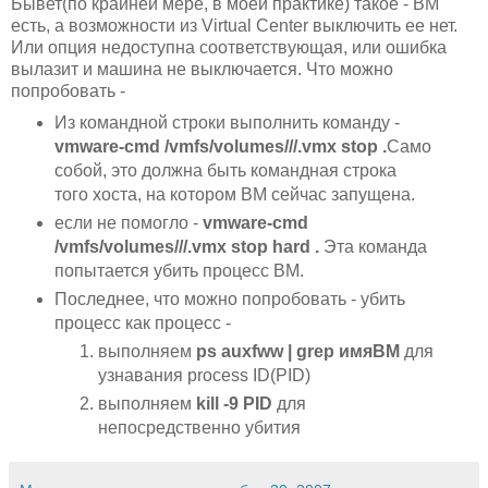
Бывет(по крайней мере, в моей практике) такое - ВМ
есть, а возможности из Virtual Center выключить ее нет.
Или опция недоступна соответствующая, или ошибка
вылазит и машина не выключается. Что можно
попробовать -
Из командной строки выполнить команду -
vmware-cmd /vmfs/volumes/
/
/
.vmx stop .
Само
собой, это должна быть командная строка
того хоста, на котором ВМ сейчас запущена.
если не помогло -
vmware-cmd
/vmfs/volumes/
/
/
.vmx stop
hard .
Эта команда
попытается убить процесс ВМ.
Последнее, что можно попробовать - убить
процесс как процесс -
выполняем
ps auxfww | grep
имяВМ
для
узнавания process ID(PID)
выполняем
kill -9 PID
для
непосредственно убития