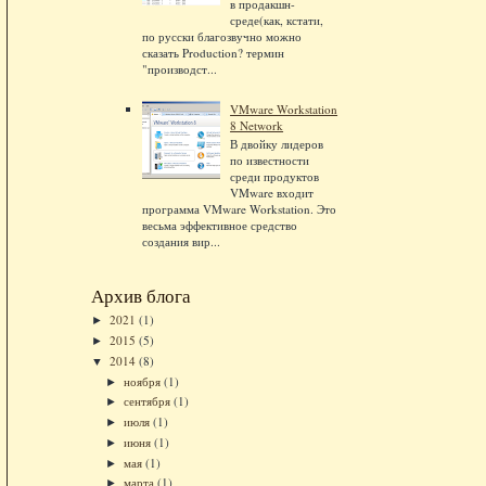
в продакшн-
среде(как, кстати,
по русски благозвучно можно
сказать Production? термин
"производст...
VMware Workstation
8 Network
В двойку лидеров
по известности
среди продуктов
VMware входит
программа VMware Workstation. Это
весьма эффективное средство
создания вир...
Архив блога
2021
(1)
►
2015
(5)
►
2014
(8)
▼
ноября
(1)
►
сентября
(1)
►
июля
(1)
►
июня
(1)
►
мая
(1)
►
марта
(1)
►