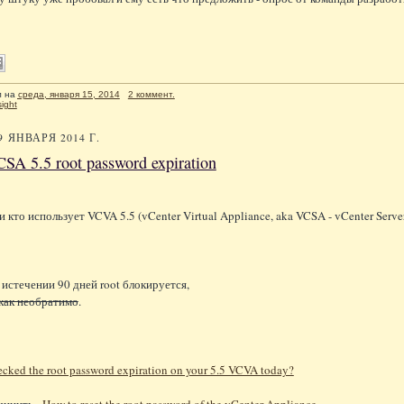
л
на
среда, января 15, 2014
2 коммент.
sight
9 ЯНВАРЯ 2014 Г.
A 5.5 root password expiration
и кто использует VCVA 5.5 (vCenter Virtual Appliance, aka VCSA - vCenter Ser
 истечении 90 дней root блокируется,
 как необратимо
.
cked the root password expiration on your 5.5 VCVA today?