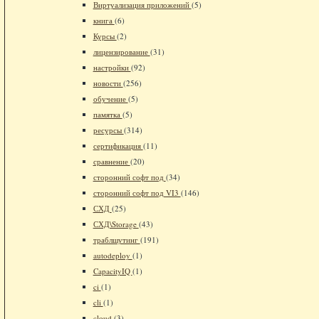
Виртуализация приложений
(5)
книга
(6)
Курсы
(2)
лицензирование
(31)
настройки
(92)
новости
(256)
обучение
(5)
памятка
(5)
ресурсы
(314)
сертификация
(11)
сравнение
(20)
сторонний софт под
(34)
сторонний софт под VI3
(146)
СХД
(25)
СХД\Storage
(43)
траблшутинг
(191)
autodeploy
(1)
CapacityIQ
(1)
ci
(1)
cli
(1)
cloud
(3)