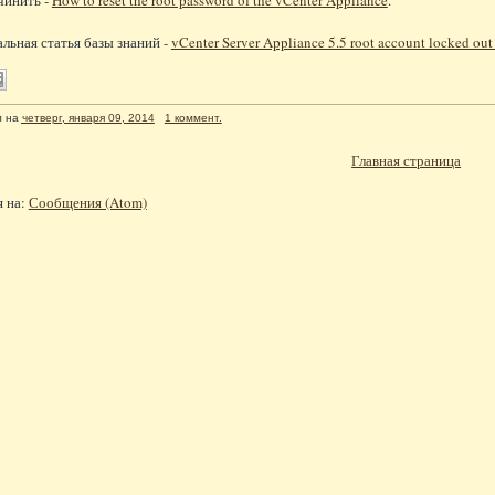
чинить -
How to reset the root password of the vCenter Appliance
.
льная статья базы знаний -
vCenter Server Appliance 5.5 root account locked out 
л
на
четверг, января 09, 2014
1 коммент.
Главная страница
я на:
Сообщения (Atom)