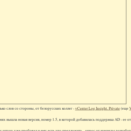
ько слов со стороны, от белорусских коллег -
vCenter Log Insight. Private
(еще
V
днях вышла новая версия, номер 1.5, в которой добавилась поддержка AD - ее 
ту штуку уже пробовал и ему есть что предложить - опрос от команды разрабо