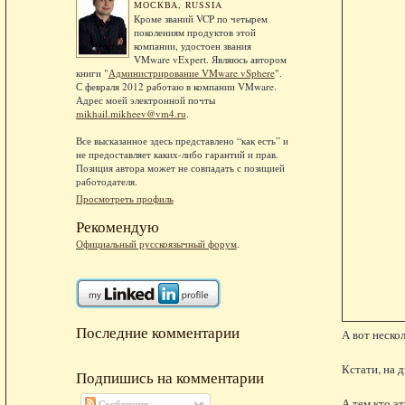
МОСКВА, RUSSIA
Кроме званий VCP по четырем
поколениям продуктов этой
компании, удостоен звания
VMware vExpert. Являюсь автором
книги "
Администрирование VMware vSphere
".
С февраля 2012 работаю в компании VMware.
Адрес моей электронной почты
mikhail.mikheev@vm4.ru
.
Все высказанное здесь представлено “как есть” и
не предоставляет каких-либо гарантий и прав.
Позиция автора может не совпадать с позицией
работодателя.
Просмотреть профиль
Рекомендую
Официальный русскоязычный форум
.
Последние комментарии
А вот нескол
Кстати, на 
Подпишись на комментарии
А тем кто э
Сообщения