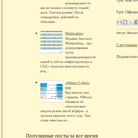
Upd. Как по
резюмировать то,
как же можно схлопнуть тонкий
Upd. Официа
диск. Сначала резюме: После
стандартных действий по
обнулени...
Multipathing
Автор:
Михаи
Недавно был пост
Multipathing , про
Следующие
доморощенные
тесты
Подписатьс
производительности
одной и той же инфраструктуры и
СХД с модулем многопутевости
род...
vSphere 5 what's
new
Как многие уже
слышали, VMware
объявила об
относительно
скором релизе пятой вСферы - в
третьем квартале этого года. Уже
стали известны по...
Популярные посты за все время