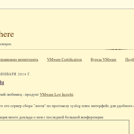
here
изации.
к правильно мониторить
VMware Certification
Курсы VMware
Подб
 ЯНВАРЯ 2014 Г.
ht
ий любимец - продукт
VMware Log Insight
.
о это сервер сбора "логов" по протоколу syslog плюс интерфейс для удобного
ация моего доклада о нем с последней большой конференции: