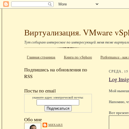
Виртуализация. VMware vSp
Тут собираю интересное по интересующей меня теме виртуал
Главная страница
Книга по vSphere
Performance - ка
Подпишись на обновления по
СРЕДА, 15
RSS
Log Insig
Посты по email
Мой нынешн
укажите адрес электрической почты:
Напомню, чт
Вот презент
Обо мне
МИХАИЛ