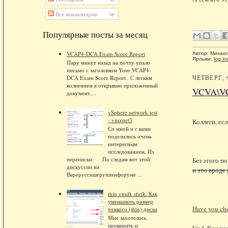
Все комментарии
Популярные посты за месяц
VCAP4-DCA Exam Score Report
Автор:
Михаи
Ярлыки:
log in
Пару минут назад на почту упало
письмо с заголовком Your VCAP4-
ЧЕТВЕРГ, 
DCA Exam Score Report . С легким
волнением я открываю приложенный
VCVA\VCS
документ,...
vSphere network test
- vmxnet3
Коллеги, есл
Со мной и с вами
поделились очень
интересным
исследованием. Из
переписки: По следам вот этой
Без этого по
дискуссии на
и это вроде
Вареруссишгруппенфоруме ...
thin vmdk shrik. Как
уменьшить размер
Have you che
тонкого (thin) диска
Мне захотелось
проверить и