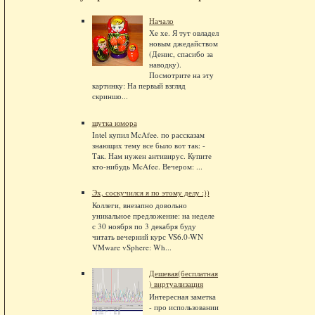
Начало
Хе хе. Я тут овладел
новым джедайством
(Денис, спасибо за
наводку).
Посмотрите на эту
картинку: На первый взгляд
скриншо...
шутка юмора
Intel купил McAfee. по рассказам
знающих тему все было вот так: -
Так. Нам нужен антивирус. Купите
кто-нибудь McAfee. Вечером: ...
Эх, соскучился я по этому делу :))
Коллеги, внезапно довольно
уникальное предложение: на неделе
с 30 ноября по 3 декабря буду
читать вечерний курс VS6.0-WN
VMware vSphere: Wh...
Дешевая(бесплатная
) виртуализация
Интересная заметка
- про использовании