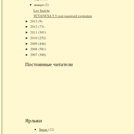
января
(2)
▼
Log Insight
VCVA\VCSA 5.5 root password expiration
2013
(9)
►
2012
(73)
►
2011
(301)
►
2010
(252)
►
2009
(446)
►
2008
(581)
►
2007
(300)
►
Постоянные читатели
Ярлыки
Бекап
(12)