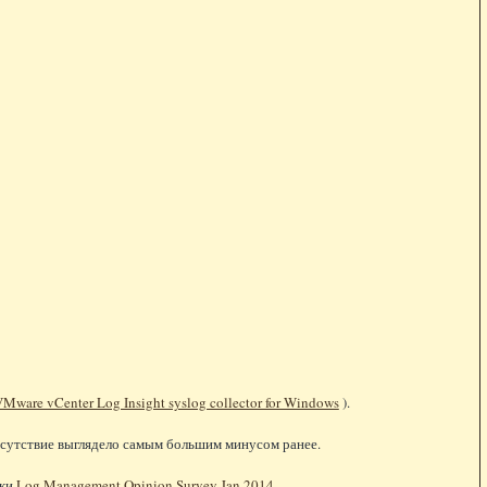
Mware vCenter Log Insight syslog collector for Windows
).
отсутствие выглядело самым большим минусом ранее.
тки
Log Management Opinion Survey Jan 2014
.