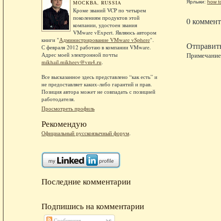
Ярлыки:
how t
МОСКВА, RUSSIA
Кроме званий VCP по четырем
поколениям продуктов этой
0 коммент
компании, удостоен звания
VMware vExpert. Являюсь автором
книги "
Администрирование VMware vSphere
".
Отправит
С февраля 2012 работаю в компании VMware.
Примечание.
Адрес моей электронной почты
mikhail.mikheev@vm4.ru
.
Все высказанное здесь представлено “как есть” и
не предоставляет каких-либо гарантий и прав.
Позиция автора может не совпадать с позицией
работодателя.
Просмотреть профиль
Рекомендую
Официальный русскоязычный форум
.
Последние комментарии
Подпишись на комментарии
Сообщения