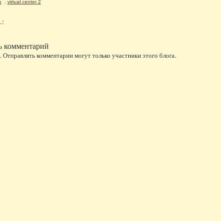
o
,
virtual center 2
.:
ь комментарий
 Отправлять комментарии могут только участники этого блога.