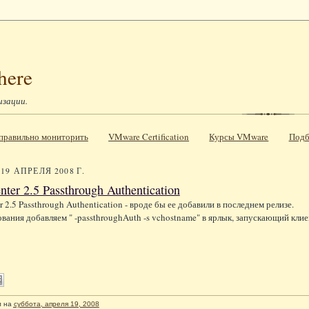
here
изации.
к правильно мониторить
VMware Certification
Курсы VMware
Подб
19 АПРЕЛЯ 2008 Г.
nter 2.5 Passthrough Authentication
r 2.5 Passthrough Authentication - вроде бы ее добавили в последнем релизе.
ования добавляем " -passthroughAuth -s vchostname" в ярлык, запускающий клие
л
на
суббота, апреля 19, 2008