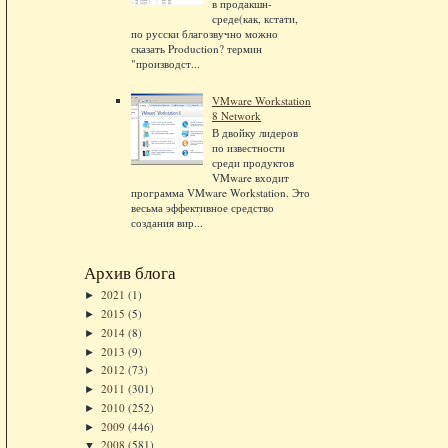
в продакшн-
среде(как, кстати,
по русски благозвучно можно
сказать Production? термин
"производст...
VMware Workstation
8 Network
В двойку лидеров
по известности
среди продуктов
VMware входит
программа VMware Workstation. Это
весьма эффективное средство
создания вир...
Архив блога
2021
(1)
►
2015
(5)
►
2014
(8)
►
2013
(9)
►
2012
(73)
►
2011
(301)
►
2010
(252)
►
2009
(446)
►
2008
(581)
▼