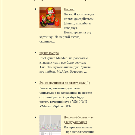
Начало
Хе хе. Я тут овладел
новым джедайством
(Денис, спасибо за
наводку).
Посмотрите на эту
картинку: На первый взгляд
скриншо...
шутка юмора
Intel купил McAfee. по рассказам
знающих тему все было вот так: -
Так. Нам нужен антивирус. Купите
кто-нибудь McAfee. Вечером: ...
Эх, соскучился я по этому делу :))
Коллеги, внезапно довольно
уникальное предложение: на неделе
с 30 ноября по 3 декабря буду
читать вечерний курс VS6.0-WN
VMware vSphere: Wh...
Дешевая(бесплатная
) виртуализация
Интересная заметка
- про использовании