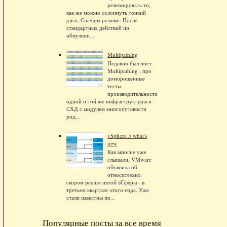
резюмировать то,
как же можно схлопнуть тонкий
диск. Сначала резюме: После
стандартных действий по
обнулени...
Multipathing
Недавно был пост
Multipathing , про
доморощенные
тесты
производительности
одной и той же инфраструктуры и
СХД с модулем многопутевости
род...
vSphere 5 what's
new
Как многие уже
слышали, VMware
объявила об
относительно
скором релизе пятой вСферы - в
третьем квартале этого года. Уже
стали известны по...
Популярные посты за все время