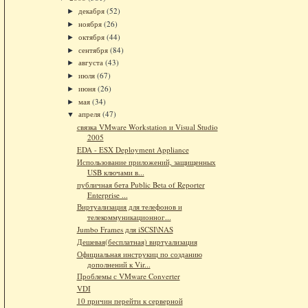
декабря
(52)
►
ноября
(26)
►
октября
(44)
►
сентября
(84)
►
августа
(43)
►
июля
(67)
►
июня
(26)
►
мая
(34)
►
апреля
(47)
▼
связка VMware Workstation и Visual Studio
2005
EDA - ESX Deployment Appliance
Использование приложений, защищенных
USB ключами в...
публичная бета Public Beta of Reporter
Enterprise ...
Виртуализация для телефонов и
телекоммуникационног...
Jumbo Frames для iSCSI\NAS
Дешевая(бесплатная) виртуализация
Официальная инструкиц по созданию
дополнений к Vir...
Проблемы с VMware Converter
VDI
10 причин перейти к серверной