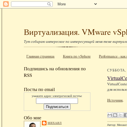
Виртуализация. VMware vSp
Тут собираю интересное по интересующей меня теме виртуал
Главная страница
Книга по vSphere
Performance - ка
Подпишись на обновления по
СУББОТА, 
RSS
VirtualCe
VirtualCente
Посты по email
для использ
укажите адрес электрической почты:
Источник
.
Обо мне
МИХАИЛ
Автор:
Михаи