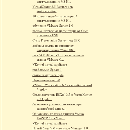
виртуализации с MS H...
VirtualCenter 2.5 Passthrough
Authentication
10 причин перейти к серверной
виртуализации с MS H...
обучение VMware Server 1.0
весьма интересная презентация от Cisco
про сеть в ESX
Citrix Presentation Server под ESX
добавил ссылку на страничку
лицензирования Win2008...
тест VCP310 по VI3.5, на получение
звания VMware C...
VKernel virtual appliance
проблемы с Update 1
статьи в журнале Byte
Переимнование ВМ
VMware Workstation 6.5 - execution record
/ replay
Стали доступны ESX(i) 3.5 и VirtualCenter
2.5 Upda...
бесплатная утилита, показывающая
занятое\свободное...
Обновилась полезная утилита Veeam
FastSCP for VMwa...
VKernel virtual appliance
Новый билд VMware Stage Manager 1.0