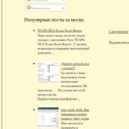
Комментарии
Популярные посты за месяц
VCAP4-DCA Exam Score Report
Следующее
Пару минут назад на почту упало
письмо с заголовком Your VCAP4-
Подписатьс
DCA Exam Score Report . С легким
волнением я открываю приложенный
документ,...
vSphere network test
- vmxnet3
Со мной и с вами
поделились очень
интересным
исследованием. Из
переписки: По следам вот этой
дискуссии на
Вареруссишгруппенфоруме ...
thin vmdk shrik. Как
уменьшить размер
тонкого (thin) диска
Мне захотелось
проверить и