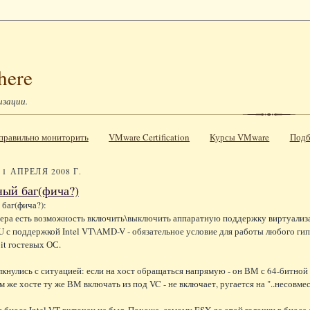
here
изации.
к правильно мониторить
VMware Certification
Курсы VMware
Подб
1 АПРЕЛЯ 2008 Г.
ый баг(фича?)
баг(фича?):
вера есть возможность включить\выключить аппаратную поддержку виртуализаци
 с поддержкой Intel VT\AMD-V - обязательное условие для работы любого гип
bit гостевых ОС.
олкнулись с ситуацией: если на хост обращаться напрямую - он ВМ с 64-битной
ом же хосте ту же ВМ включать из под VC - не включает, ругается на "..несовме
 в биосе Intel VT включен не был. Похоже, самому ESX до этой галочки в биосе 