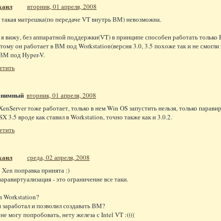
хаил
вторник, 01 апреля, 2008
, такая матрешка(по передаче VT внутрь ВМ) невозможна.
 я вижу, без аппаратной поддержки(VT) в принципе способен работать только 
тому он работает в ВМ под Workstation(версия 3.0, 3.5 похоже так и не смогли
 ВМ под Hyper-V.
етить
онимный
вторник, 01 апреля, 2008
XenServer тоже работает, только в нем Win OS запустить нельзя, только парави
SX 3.5 вроде как ставил в Workstation, точно также как и 3.0.2.
етить
хаил
среда, 02 апреля, 2008
 Xen поправка принята :)
паравиртуализация - это ограничение все таки.
 в Workstation?
н заработал и позволил создавать ВМ?
 не могу попробовать, нету железа с Intel VT :((((