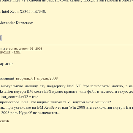
 Intel Xeon X5365 и E7340.
Alexander Kuznetsov
л
на
вторник, апреля 01, 2008
лшутинг
,
esx3
ариев:
онимный
вторник, 01 апреля, 2008
 виртуальную машину эту поддержку Intel VT "транслировать" можно, в час
kstation внутри ВМ хоста ESX нужно править .vmx файл, в частности такую до
itor_control.vt32 = true
 процессора Intel. Это видимо включает VT внутри вирт. машины?
ако при установке на ВМ XenServer или Win 2008 эта технология внутри Вм не
 2008 роль Hyper-V не включается...
етить