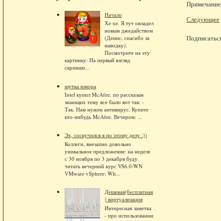
Примечание.
Начало
Следующее
Хе хе. Я тут овладел
новым джедайством
Подписатьс
(Денис, спасибо за
наводку).
Посмотрите на эту
картинку: На первый взгляд
скриншо...
шутка юмора
Intel купил McAfee. по рассказам
знающих тему все было вот так: -
Так. Нам нужен антивирус. Купите
кто-нибудь McAfee. Вечером: ...
Эх, соскучился я по этому делу :))
Коллеги, внезапно довольно
уникальное предложение: на неделе
с 30 ноября по 3 декабря буду
читать вечерний курс VS6.0-WN
VMware vSphere: Wh...
Дешевая(бесплатная
) виртуализация
Интересная заметка
- про использовании