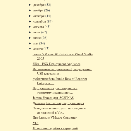
декабря
(52)
►
ноября
(26)
►
октября
(44)
►
сентября
(84)
►
августа
(43)
►
июля
(67)
►
июня
(26)
►
мая
(34)
►
апреля
(47)
▼
связка VMware Workstation и Visual Studio
2005
EDA - ESX Deployment Appliance
Использование приложений, защищенных
USB ключами в...
публичная бета Public Beta of Reporter
Enterprise ...
Виртуализация для телефонов и
телекоммуникационног...
Jumbo Frames для iSCSI\NAS
Дешевая(бесплатная) виртуализация
Официальная инструкиц по созданию
дополнений к Vir...
Проблемы с VMware Converter
VDI
10 причин перейти к серверной