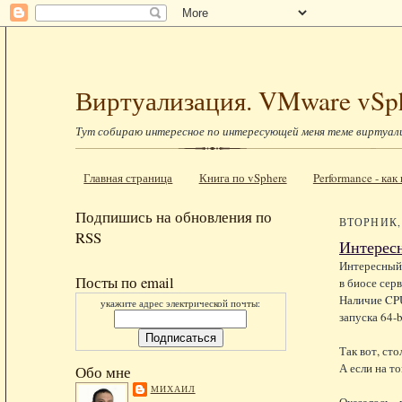
Виртуализация. VMware vSp
Тут собираю интересное по интересующей меня теме виртуал
Главная страница
Книга по vSphere
Performance - ка
Подпишись на обновления по
ВТОРНИК, 
RSS
Интересн
Интересный 
Посты по email
в биосе сер
Наличие CPU
укажите адрес электрической почты:
запуска 64-
Так вот, ст
А если на т
Обо мне
МИХАИЛ
Оказалось -