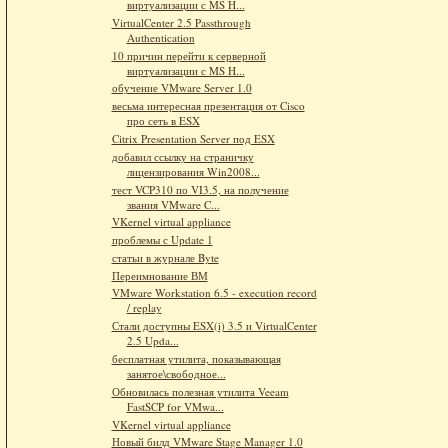
виртуализации с MS H...
VirtualCenter 2.5 Passthrough
Authentication
10 причин перейти к серверной
виртуализации с MS H...
обучение VMware Server 1.0
весьма интересная презентация от Cisco
про сеть в ESX
Citrix Presentation Server под ESX
добавил ссылку на страничку
лицензирования Win2008...
тест VCP310 по VI3.5, на получение
звания VMware C...
VKernel virtual appliance
проблемы с Update 1
статьи в журнале Byte
Переимнование ВМ
VMware Workstation 6.5 - execution record
/ replay
Стали доступны ESX(i) 3.5 и VirtualCenter
2.5 Upda...
бесплатная утилита, показывающая
занятое\свободное...
Обновилась полезная утилита Veeam
FastSCP for VMwa...
VKernel virtual appliance
Новый билд VMware Stage Manager 1.0