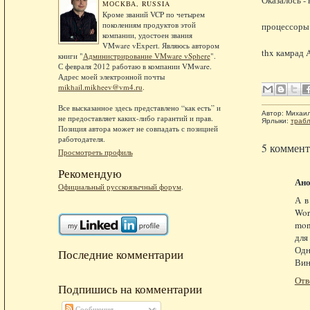
МОСКВА, RUSSIA
Кроме званий VCP по четырем
поколениям продуктов этой
процессоры:
компании, удостоен звания
VMware vExpert. Являюсь автором
thx камрад 
книги "
Администрирование VMware vSphere
".
С февраля 2012 работаю в компании VMware.
Адрес моей электронной почты
mikhail.mikheev@vm4.ru
.
Все высказанное здесь представлено “как есть” и
Автор:
Михаи
не предоставляет каких-либо гарантий и прав.
Ярлыки:
траб
Позиция автора может не совпадать с позицией
работодателя.
5 коммент
Просмотреть профиль
Рекомендую
Ан
Официальный русскоязычный форум
.
А в
Wor
mon
для
Одн
Последние комментарии
Вин
Отв
Подпишись на комментарии
Сообщения