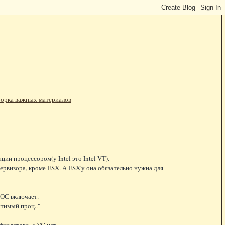
орка важных материалов
и процессором(у Intel это Intel VT).
ервизора, кроме ESX. А ESX'у она обязательно нужна для
 ОС включает.
стимый проц.."
фиолетово, а VC нет.