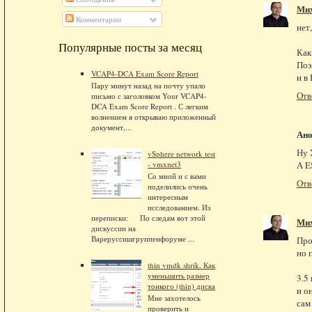
Ми
Комментарии
нет
Популярные посты за месяц
Как
Поэ
VCAP4-DCA Exam Score Report
и в
Пару минут назад на почту упало
Отв
письмо с заголовком Your VCAP4-
DCA Exam Score Report . С легким
волнением я открываю приложенный
документ,...
Ан
Ну 
vSphere network test
- vmxnet3
А E
Со мной и с вами
Отв
поделились очень
интересным
исследованием. Из
переписки: По следам вот этой
Ми
дискуссии на
Вареруссишгруппенфоруме ...
Про
но 
thin vmdk shrik. Как
уменьшить размер
3.5
тонкого (thin) диска
и о
Мне захотелось
сам
проверить и