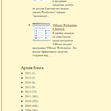
в продакшн-
среде(как, кстати,
по русски благозвучно можно
сказать Production? термин
"производст...
VMware Workstation
8 Network
В двойку лидеров
по известности
среди продуктов
VMware входит
программа VMware Workstation. Это
весьма эффективное средство
создания вир...
Архив блога
2021
(1)
►
2015
(5)
►
2014
(8)
►
2013
(9)
►
2012
(73)
►
2011
(301)
►
2010
(252)
►
2009
(446)
►
2008
(581)
▼