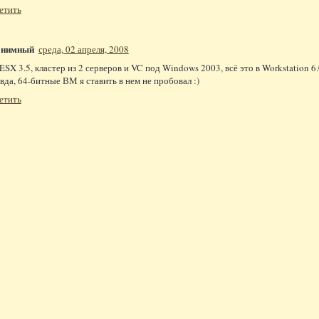
етить
онимный
среда, 02 апреля, 2008
 ESX 3.5, кластер из 2 серверов и VC под Windows 2003, всё это в Workstation 6
вда, 64-битные ВМ я ставить в нем не пробовал :)
етить