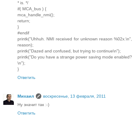
* is. */
if( MCA_bus ) {
mca_handle_nmi();
return;
}
#endif
printk("Uhhuh. NMI received for unknown reason %02x.\n",
reason);
printk("Dazed and confused, but trying to continue\n");
printk("Do you have a strange power saving mode enabled?
\n");
}
Ответить
Михаил
воскресенье, 13 февраля, 2011
Ну значит так :-)
Ответить