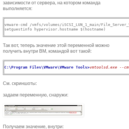
зависимости от сервера, на котором команда
выполняется:
vmware-cmd /vmfs/volumes/iSCSI_LUN_1_main/File_Server_
setguestinfo hypervisor.hostname $(hostname)
Так вот, теперь значение этой переменной можно
получить внутри ВМ, командой вот такой:
C:\Program Files\VMware\VMware Tools>
vmtoolsd.exe --cm
См. скриншоты:
задаем переменную, снаружи:
Получаем значение, внутри: