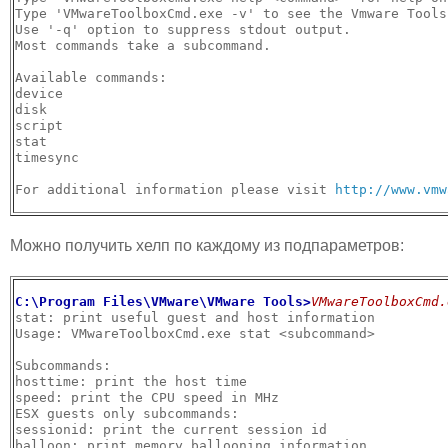
Type 'VMwareToolboxCmd.exe -v' to see the Vmware Tools
Use '-q' option to suppress stdout output.

Most commands take a subcommand.

Available commands:

device

disk

script

stat

timesync

For additional information please visit 
Можно получить хелп по каждому из подпараметров:
C:\Program Files\VMware\VMware Tools>
VMwareToolboxCmd.
stat: print useful guest and host information

Usage: VMwareToolboxCmd.exe stat <subcommand>

Subcommands:

hosttime: print the host time

speed: print the CPU speed in MHz

ESX guests only subcommands:

sessionid: print the current session id

balloon: print memory ballooning information
