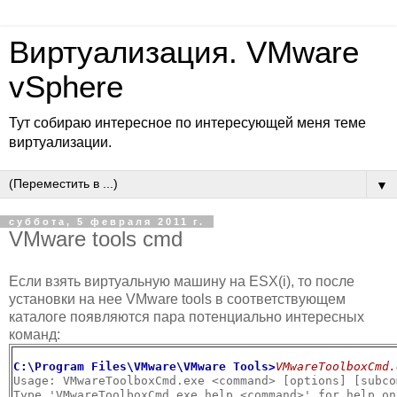
Виртуализация. VMware
vSphere
Тут собираю интересное по интересующей меня теме
виртуализации.
▼
суббота, 5 февраля 2011 г.
VMware tools cmd
Если взять виртуальную машину на ESX(i), то после
установки на нее VMware tools в соответствующем
каталоге появляются пара потенциально интересных
команд:
C:\Program Files\VMware\VMware Tools>
VMwareToolboxCmd.
Usage: VMwareToolboxCmd.exe <command> [options] [subcom
Type 'VMwareToolboxCmd.exe help <command>' for help on