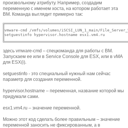
произвольному атрибуту. Например, создадим
переменную с именем хоста, на котором работает эта
ВМ. Команда выглядит примерно так:
vmware-cmd /vmfs/volumes/iSCSI_LUN_1_main/File_Server_
здесь vmware-cmd – спецкоманда для работы с ВМ.
Запускаем ее или в Service Console для ESX, или в vMA
для ESX(i).
setguestinfo - это специальный нужный нам сейчас
параметр для создания переменной.
hypervisor.hostname – переменная, название которой мы
придумали сами.
esx1.vm4.ru – значение переменной.
Можно этот код сделать более правильным – значение
переменной заносить не фиксированным, а в