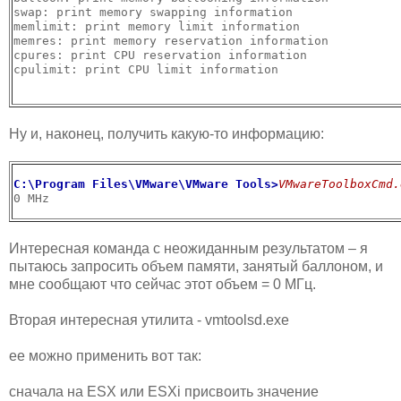
swap: print memory swapping information

memlimit: print memory limit information

memres: print memory reservation information

cpures: print CPU reservation information

cpulimit: print CPU limit information

Ну и, наконец, получить какую-то информацию:
C:\Program Files\VMware\VMware Tools>
VMwareToolboxCmd.
0 MHz
Интересная команда с неожиданным результатом – я
пытаюсь запросить объем памяти, занятый баллоном, и
мне сообщают что сейчас этот объем = 0 МГц.
Вторая интересная утилита - vmtoolsd.exe
ее можно применить вот так:
сначала на ESX или ESXi присвоить значение