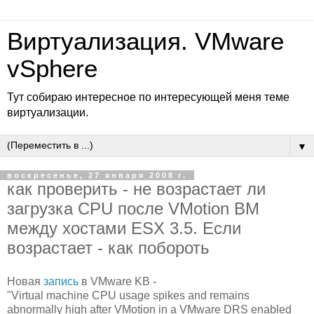
Виртуализация. VMware
vSphere
Тут собираю интересное по интересующей меня теме
виртуализации.
▼
воскресенье, 27 января 2008 г.
как проверить - не возрастает ли
загрузка CPU после VMotion ВМ
между хостами ESX 3.5. Если
возрастает - как побороть
Новая
запись
в VMware KB -
"Virtual machine CPU usage spikes and remains
abnormally high after VMotion in a VMware DRS enabled