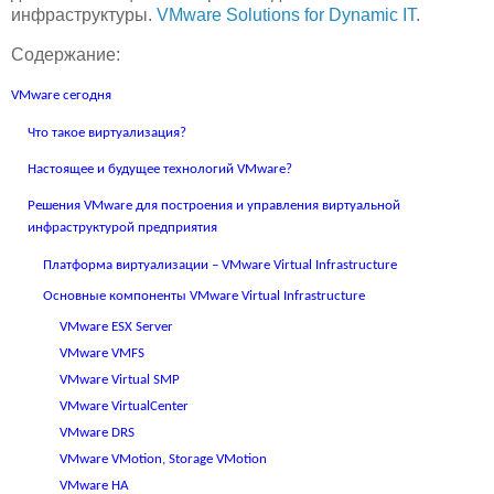
инфраструктуры.
VMware Solutions for Dynamic IT
.
Содержание:
VMware
сегодня
Что
такое
виртуализация
?
Настоящее и будущее технологий VMware?
Решения VMware для построения и управления виртуальной
инфраструктурой предприятия
Платформа виртуализации –
VMware
Virtual
Infrastructure
Основные компоненты
VMware Virtual Infrastructure
VMware ESX Server
VMware VMFS
VMware
Virtual
SMP
VMware
VirtualCenter
VMware DRS
VMware VMotion, Storage VMotion
VMware HA