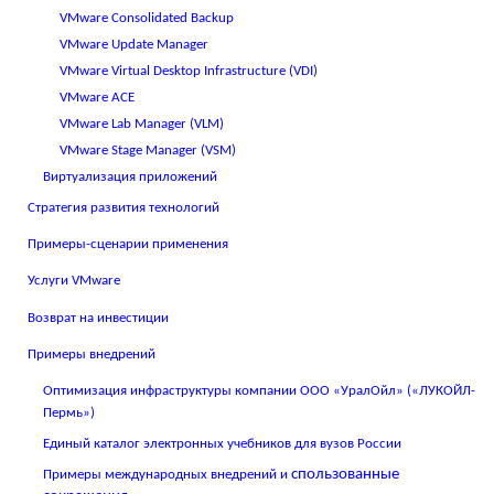
VMware Consolidated Backup
VMware Update Manager
VMware Virtual Desktop Infrastructure (VDI)
VMware
ACE
VMware
Lab
Manager
(
VLM
)
VMware
Stage
Manager
(
VSM
)
Виртуализация приложений
Стратегия развития технологий
Примеры-сценарии применения
Услуги
VMware
Возврат на инвестиции
Примеры внедрений
Оптимизация инфраструктуры компании ООО «УралОйл» («ЛУКОЙЛ-
Пермь»)
Единый каталог электронных учебников для вузов России
спользованные
Примеры международных внедрений и