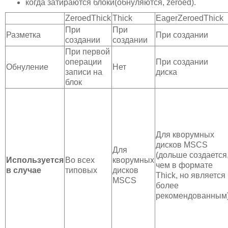
когда затираются блоки(обнуляются, zeroed).
ZeroedThick
Thick
EagerZeroedThick
При
При
Разметка
При создании
создании
создании
При первой
операции
При создании
Обнуление
Нет
записи на
диска
блок
Для кворумных
дисков MSCS
Для
(дольше создается
Используется
Во всех
кворумных
чем в формате
в случае
типовых
дисков
Thick, но является
MSCS
более
рекомендованным