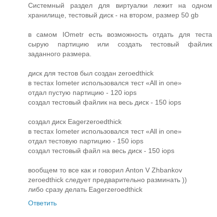
Системный раздел для виртуалки лежит на одном
хранилище, тестовый диск - на втором, размер 50 gb
в самом IOmetr есть возможность отдать для теста
сырую партицию или создать тестовый файлик
заданного размера.
диск для тестов был создан zeroedthick
в тестах Iometer использовался тест «All in one»
отдал пустую партицию - 120 iops
создал тестовый файлик на весь диск - 150 iops
создал диск Eagerzeroedthick
в тестах Iometer использовался тест «All in one»
отдал тестовую партицию - 150 iops
создал тестовый файл на весь диск - 150 iops
вообщем то все как и говорил Anton V Zhbankov
zeroedthick следует предварительно разминать ))
либо сразу делать Eagerzeroedthick
Ответить