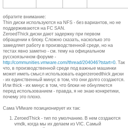
обратите внимание:
Thin диски используются на NFS - без вариантов, но не
поддерживаются на FC SAN.
ZeroedThick диски дают задержку при первом
обращении к блоку. Сложно сказать, насколько это
замедляет работу в производственной среде, но на
тестах явно заметно - см. тему на официальном
русскоязычном форуме -
http://communities.vmware.com//thread/204046?tstart=0
. Так
что, в производственной среде под важные машинки
может иметь смысл использовать eagerzeroedthick диски
- их единственный минус в том, что они долго создаются.
Или thick - их минус в том, что блоки не обнуляются
перед использованием - правда, я не знаю конкретики,
почему это плохо.
Сама VMware позиционирует их так:
ZeroedThick - тип по умолчанию. В нем создаются
vmdk, когда мы их делаем из VIC. Самый