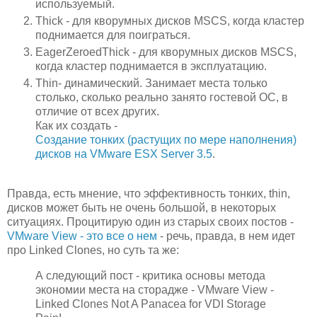
используемый.
Thick - для кворумных дисков MSCS, когда кластер
поднимается для поиграться.
EagerZeroedThick - для кворумных дисков MSCS,
когда кластер поднимается в эксплуатацию.
Thin- динамический. Занимает места только
столько, сколько реально занято гостевой ОС, в
отличие от всех других.
Как их создать -
Создание тонких (растущих по мере наполнения)
дисков на VMware ESX Server 3.5
.
Правда, есть мнение, что эффективность тонких, thin,
дисков может быть не очень большой, в некоторых
ситуациях. Процитирую один из старых своих постов -
VMware View - это все о нем
- речь, правда, в нем идет
про Linked Clones, но суть та же:
А следующий пост - критика основы метода
экономии места на сторадже - VMware View -
Linked Clones Not A Panacea for VDI Storage