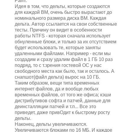
Pain!.
Идея в том, что дельты, которые создаются
для каждой ВМ, очень быстро вырастают до
номинального размера диска ВМ. Каждая
дельта. Автор ссылается на свои собственные
тесты. Причину он видит в особенности
работы NTFS - которая сначала использует
обнуленные блоки, и только за их отсутствием
будет использовать те, которые заняты
удаленными файлами. Например - если мы
создадим и сразу удалим файл в 1 ГБ 10 раз
подряд, то с т.зрения гостевой ОС у нас
свободного места как было, так и осталось. А
снапшот(файл дельта) вырос на 10 ГБ.
Таким образом, вещи типа временных
интернет файлов, да и вообще любых
временных файлов, от того же офиса; кэши
дистрибутивов софта и патчей, данные для
деинсталляции патчей и т.п... Все это
приведет, даже привОдит к быстрому росту
дельты.
Наконец, дельты увеличиваются.
Увеличиваются блоками по 16 МБ. И каждое