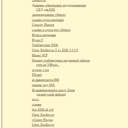
Дешевая, официально поддерживаемая
СХД для ESX
лицензирование vSphere
ссылки слухи картинки
Capacity Planner
ссылки и слухи про vSphere
Игры в матрешки
Hyper-V
Траблшутинг ESXi
Citrix XenServer 5 vs. ESX 3.5 U3
Master VCP
Пример траблшутинга медленной работы
сети на VMwar...
scvmm + esx
ITband
не выключается ВМ
тюнинг под SQL
Из комментариев к посту Типы
дисков(vmdk файлов)
тсссс
ссылки
free ESXi & rcli
Citrix XenServer
vCenter Plugins
Citrix XenServer