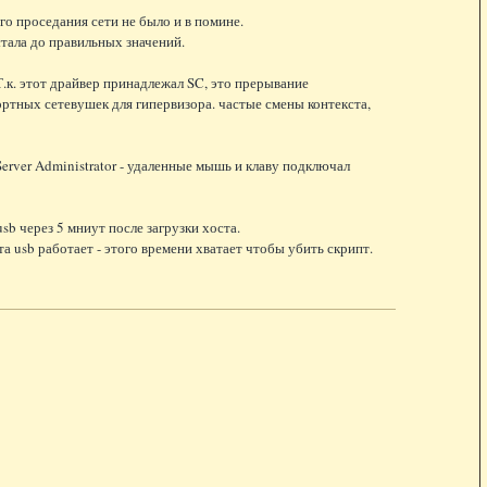
о проседания сети не было и в помине.
стала до правильных значений.
Т.к. этот драйвер принадлежал SC, это прерывание
ртных сетевушек для гипервизора. частые смены контекста,
rver Administrator - удаленные мышь и клаву подключал
b через 5 мниут после загрузки хоста.
а usb работает - этого времени хватает чтобы убить скрипт.