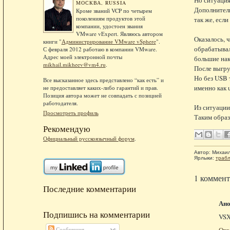
МОСКВА, RUSSIA
Дополнитель
Кроме званий VCP по четырем
поколениям продуктов этой
так же, есл
компании, удостоен звания
VMware vExpert. Являюсь автором
Оказалось, 
книги "
Администрирование VMware vSphere
".
обрабатывал
С февраля 2012 работаю в компании VMware.
Адрес моей электронной почты
большие нак
mikhail.mikheev@vm4.ru
.
После выгру
Но без USB 
Все высказанное здесь представлено “как есть” и
именно как 
не предоставляет каких-либо гарантий и прав.
Позиция автора может не совпадать с позицией
работодателя.
Из ситуации
Просмотреть профиль
Таким образ
Рекомендую
Официальный русскоязычный форум
.
Автор:
Михаи
Ярлыки:
траб
1 коммент
Последние комментарии
Ан
Подпишись на комментарии
VSX
Сообщения