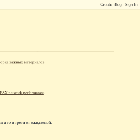
орка важных материалов
ESX network performance
.
ы а то и трети от ожидаемой.