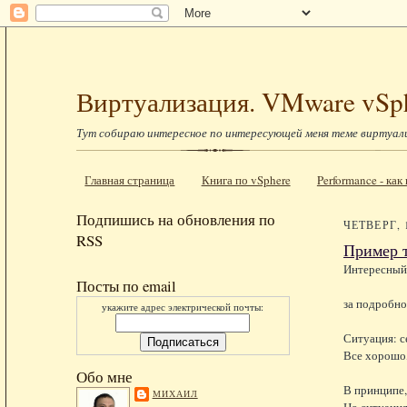
Виртуализация. VMware vSp
Тут собираю интересное по интересующей меня теме виртуал
Главная страница
Книга по vSphere
Performance - ка
Подпишись на обновления по
ЧЕТВЕРГ, 
RSS
Пример 
Интересный
Посты по email
за подробно
укажите адрес электрической почты:
Ситуация: с
Все хорошо,
Обо мне
В принципе,
МИХАИЛ
Но ситуация