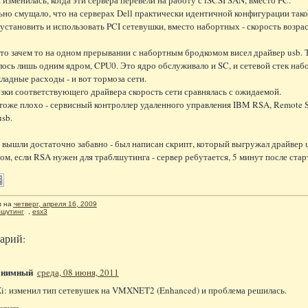
но смущало, что на серверах Dell практически идентичной конфигурации таког
и установить и использовать PCI сетевушки, вместо набортных - скорость возра
что зачем то на одном прерывании с набортным бродкомом висел драйвер usb. 
ось лишь одним ядром, CPU0. Это ядро обслуживало и SC, и сетевой стек набо
ладные расходы - и вот тормоза сети.
зки соответствующего драйвера скорость сети сравнялась с ожидаемой.
тоже плохо - сервисный контроллер удаленного управления IBM RSA, Remote Se
usb.
 вышли достаточно забавно - был написан скрипт, который выгружал драйвер us
ом, если RSA нужен для траблшутинга - сервер ребутается, 5 минут после старт
л
на
четверг, апреля 16, 2009
лшутинг
,
esx3
арий:
онимный
среда, 08 июня, 2011
i: изменил тип сетевушек на VMXNET2 (Enhanced) и проблема решилась.