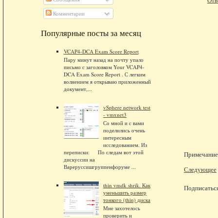
Отв
Комментарии
Популярные посты за месяц
VCAP4-DCA Exam Score Report
Пару минут назад на почту упало
письмо с заголовком Your VCAP4-
DCA Exam Score Report . С легким
волнением я открываю приложенный
документ,...
vSphere network test
- vmxnet3
Со мной и с вами
поделились очень
интересным
исследованием. Из
переписки: По следам вот этой
Примечание.
дискуссии на
Вареруссишгруппенфоруме ...
Следующее
thin vmdk shrik. Как
Подписатьс
уменьшить размер
тонкого (thin) диска
Мне захотелось
проверить и