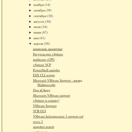
ноября
(14)
►
октября
(39)
►
сентября
(30)
►
августа
(30)
►
июля
(34)
►
июня
(47)
►
мая
(41)
►
апреля
(50)
▼
немножко аналитики
Ресурсы про vSphere
multicore vCPU
vSphere VCP
PowerShell samples
ESX CLI scripts
Microsoft VMware Support - взгляд
Майкрософт
Про вСферу
Microsoft VMware support
vSphere is coming!
VMware Support
VCB GUI
VMware Infrustructure 3 support eol
тсссс 2
snapshot search
vsphere.ru