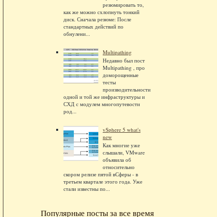
резюмировать то,
как же можно схлопнуть тонкий
диск. Сначала резюме: После
стандартных действий по
обнулени...
Multipathing
Недавно был пост
Multipathing , про
доморощенные
тесты
производительности
одной и той же инфраструктуры и
СХД с модулем многопутевости
род...
vSphere 5 what's
new
Как многие уже
слышали, VMware
объявила об
относительно
скором релизе пятой вСферы - в
третьем квартале этого года. Уже
стали известны по...
Популярные посты за все время