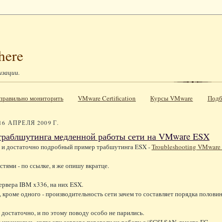
here
изации.
к правильно мониторить
VMware Certification
Курсы VMware
Подб
16 АПРЕЛЯ 2009 Г.
траблшутинга медленной работы сети на VMware ESX
 и достаточно подробный пример трабшутинга ESX -
Troubleshooting VMware 
стями - по ссылке, я же опишу вкратце.
ервера IBM x336, на них ESX.
 кроме одного - производительность сети зачем то составляет порядка половин
 достаточно, и по этому поводу особо не парились.
 изменилась, когда эти сервера перевели на работу с iSCSI SAN, вместо FC.