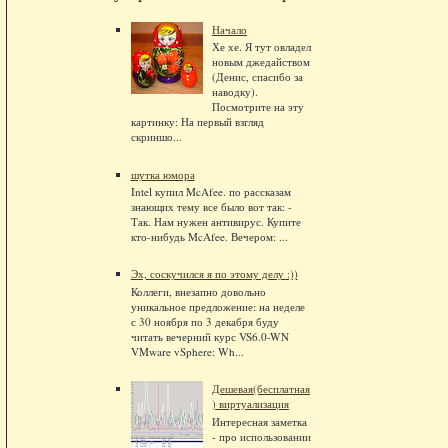
Начало
Хе хе. Я тут овладел
новым джедайством
(Денис, спасибо за
наводку).
Посмотрите на эту
картинку: На первый взгляд
скриншо...
шутка юмора
Intel купил McAfee. по рассказам
знающих тему все было вот так: -
Так. Нам нужен антивирус. Купите
кто-нибудь McAfee. Вечером: ...
Эх, соскучился я по этому делу :))
Коллеги, внезапно довольно
уникальное предложение: на неделе
с 30 ноября по 3 декабря буду
читать вечерний курс VS6.0-WN
VMware vSphere: Wh...
Дешевая(бесплатная
) виртуализация
Интересная заметка
- про использовании