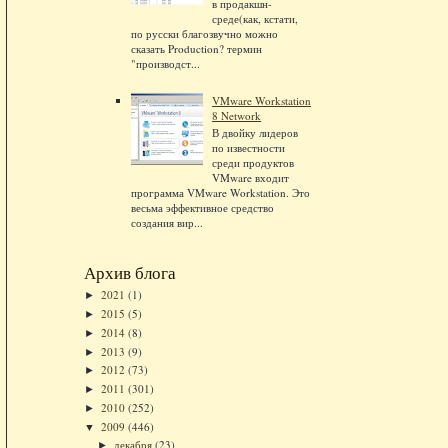
в продакшн-
среде(как, кстати,
по русски благозвучно можно
сказать Production? термин
"производст...
VMware Workstation
8 Network
В двойку лидеров
по известности
среди продуктов
VMware входит
программа VMware Workstation. Это
весьма эффективное средство
создания вир...
Архив блога
2021
(1)
►
2015
(5)
►
2014
(8)
►
2013
(9)
►
2012
(73)
►
2011
(301)
►
2010
(252)
►
2009
(446)
▼
декабря
(23)
►