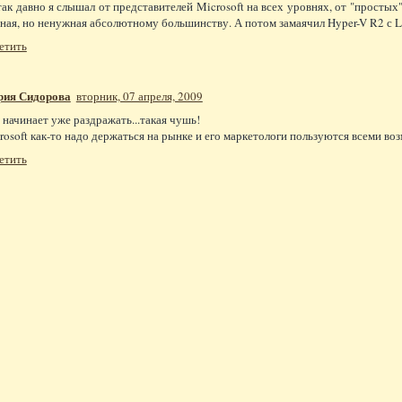
так давно я слышал от представителей Microsoft на всех уровнях, от "простых
ная, но ненужная абсолютному большинству. А потом замаячил Hyper-V R2 с Liv
етить
ия Сидорова
вторник, 07 апреля, 2009
 начинает уже раздражать...такая чушь!
rosoft как-то надо держаться на рынке и его маркетологи пользуются всеми в
етить