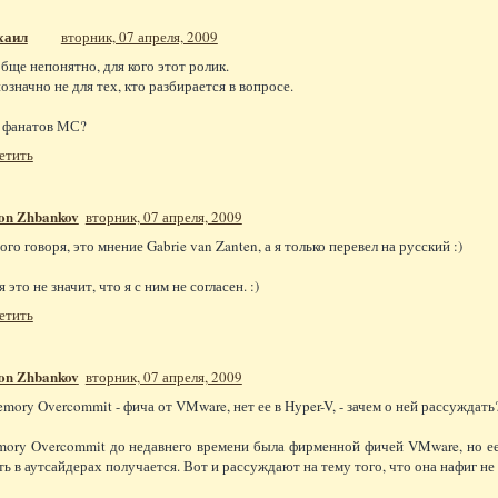
хаил
вторник, 07 апреля, 2009
бще непонятно, для кого этот ролик.
означно не для тех, кто разбирается в вопросе.
 фанатов МС?
етить
on Zhbankov
вторник, 07 апреля, 2009
ого говоря, это мнение Gabrie van Zanten, а я только перевел на русский :)
 это не значит, что я с ним не согласен. :)
етить
on Zhbankov
вторник, 07 апреля, 2009
mory Overcommit - фича от VMware, нет ее в Hyper-V, - зачем о ней рассуждать
ory Overcommit до недавнего времени была фирменной фичей VMware, но ее 
ть в аутсайдерах получается. Вот и рассуждают на тему того, что она нафиг не