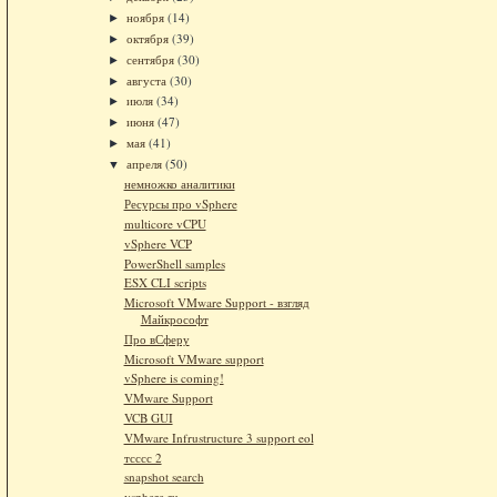
ноября
(14)
►
октября
(39)
►
сентября
(30)
►
августа
(30)
►
июля
(34)
►
июня
(47)
►
мая
(41)
►
апреля
(50)
▼
немножко аналитики
Ресурсы про vSphere
multicore vCPU
vSphere VCP
PowerShell samples
ESX CLI scripts
Microsoft VMware Support - взгляд
Майкрософт
Про вСферу
Microsoft VMware support
vSphere is coming!
VMware Support
VCB GUI
VMware Infrustructure 3 support eol
тсссс 2
snapshot search
vsphere.ru