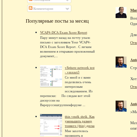
Комментарии
Ми
Воо
Популярные посты за месяц
Одн
VCAP4-DCA Exam Score Report
Для
Пару минут назад на почту упало
Отв
письмо с заголовком Your VCAP4-
DCA Exam Score Report . С легким
волнением я открываю приложенный
документ,...
Ant
Стр
vSphere network test
- vmxnet3
Со мной и с вами
Хотя
поделились очень
Отв
интересным
исследованием. Из
переписки: По следам вот этой
дискуссии на
Ant
Вареруссишгруппенфоруме ...
>Me
thin vmdk shrik. Как
уменьшить размер
Mem
тонкого (thin) диска
опя
Мне захотелось
проверить и