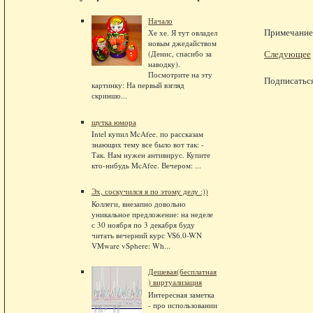
Начало
Примечание.
Хе хе. Я тут овладел
новым джедайством
Следующее
(Денис, спасибо за
наводку).
Посмотрите на эту
Подписатьс
картинку: На первый взгляд
скриншо...
шутка юмора
Intel купил McAfee. по рассказам
знающих тему все было вот так: -
Так. Нам нужен антивирус. Купите
кто-нибудь McAfee. Вечером: ...
Эх, соскучился я по этому делу :))
Коллеги, внезапно довольно
уникальное предложение: на неделе
с 30 ноября по 3 декабря буду
читать вечерний курс VS6.0-WN
VMware vSphere: Wh...
Дешевая(бесплатная
) виртуализация
Интересная заметка
- про использовании