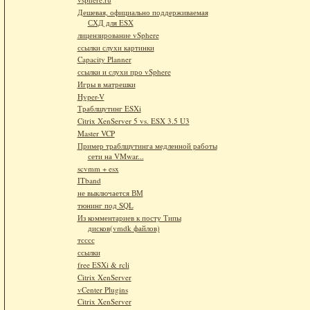
Дешевая, официально поддерживаемая
СХД для ESX
лицензирование vSphere
ссылки слухи картинки
Capacity Planner
ссылки и слухи про vSphere
Игры в матрешки
Hyper-V
Траблшутинг ESXi
Citrix XenServer 5 vs. ESX 3.5 U3
Master VCP
Пример траблшутинга медленной работы
сети на VMwar...
scvmm + esx
ITband
не выключается ВМ
тюнинг под SQL
Из комментариев к посту Типы
дисков(vmdk файлов)
тсссс
ссылки
free ESXi & rcli
Citrix XenServer
vCenter Plugins
Citrix XenServer