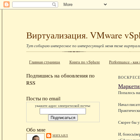
Виртуализация. VMware vSp
Тут собираю интересное по интересующей меня теме виртуал
Главная страница
Книга по vSphere
Performance - ка
Подпишись на обновления по
ВОСКРЕСЕН
RSS
Маркети
Попалось на
Посты по email
Начал писат
укажите адрес электрической почты:
Практически
Скорее бы у
Обо мне
И, боюсь(ве
МИХАИЛ
вСферы таки