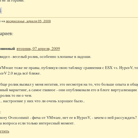
л
на
воскресенье, апреля 05, 2009
ариев:
онимный
вторник, 07 апреля, 2009
 видел - веселый ролик, особенно хлопанье в ладоши.
VMware тоже не правы, публикуя свою таблицу сравнения с ESX vs. Hyper-V, тоже
er-V 2.0 ведь всё ближе.
бще ролик вызвал у меня негатив, это несмотря на то, что больше опыта и обще
зный маркетинг, а самое главное - они опубликовали его в блоге виртуализации 
 ролик то ни о чем.
... настроение у них что ли очень хорошее было..
:
ory Overcommit - фича от VMware, нет ее в Hyper-V, - зачем о ней рассуждать?
а вопроса если только интересный момент.
етить