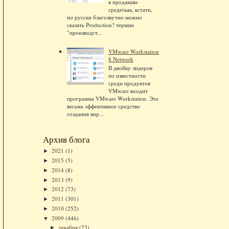
в продакшн-
среде(как, кстати,
по русски благозвучно можно
сказать Production? термин
"производст...
VMware Workstation
8 Network
В двойку лидеров
по известности
среди продуктов
VMware входит
программа VMware Workstation. Это
весьма эффективное средство
создания вир...
Архив блога
2021
(1)
►
2015
(5)
►
2014
(8)
►
2013
(9)
►
2012
(73)
►
2011
(301)
►
2010
(252)
►
2009
(446)
▼
декабря
(23)
►