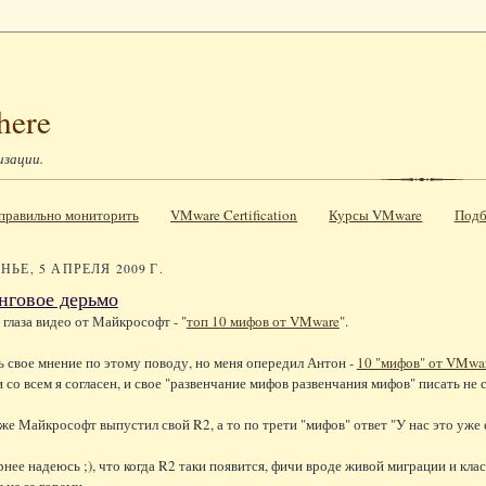
here
изации.
к правильно мониторить
VMware Certification
Курсы VMware
Подб
ЬЕ, 5 АПРЕЛЯ 2009 Г.
нговое дерьмо
 глаза видео от Майкрософт - "
топ 10 мифов от VMware
".
ь свое мнение по этому поводу, но меня опередил Антон -
10 "мифов" от VMwar
 со всем я согласен, и свое "развенчание мифов развенчания мифов" писать не 
же Майкрософт выпустил свой R2, а то по трети "мифов" ответ "У нас это уже 
рнее надеюсь ;), что когда R2 таки появится, фичи вроде живой миграции и кл
 не за горами.