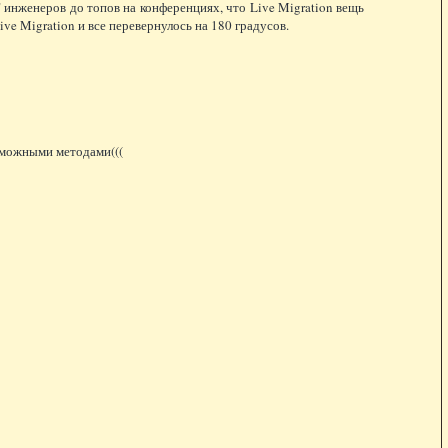
" инженеров до топов на конференциях, что Live Migration вещь
e Migration и все перевернулось на 180 градусов.
озможными методами(((