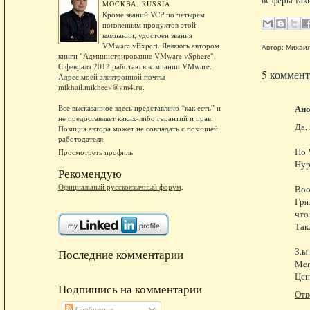
МОСКВА, RUSSIA
Кроме званий VCP по четырем
поколениям продуктов этой
компании, удостоен звания
VMware vExpert. Являюсь автором
Автор:
Михаи
книги "
Администрирование VMware vSphere
".
С февраля 2012 работаю в компании VMware.
5 коммент
Адрес моей электронной почты
mikhail.mikheev@vm4.ru
.
Ан
Все высказанное здесь представлено “как есть” и
не предоставляет каких-либо гарантий и прав.
Да,
Позиция автора может не совпадать с позицией
работодателя.
Но 
Просмотреть профиль
Hyp
Рекомендую
Официальный русскоязычный форум
.
Воо
Гря
что
Так
З.ы.
Последние комментарии
Mem
Цен
Подпишись на комментарии
Отв
Сообщения