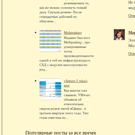
Не 
резюмировать то,
мод
как же можно схлопнуть тонкий
диск. Сначала резюме: После
Отв
стандартных действий по
обнулени...
Мар
Multipathing
Недавно был пост
Это
Multipathing , про
Mic
доморощенные
тесты
Отв
производительности
одной и той же инфраструктуры и
СХД с модулем многопутевости
род...
vSphere 5 what's
new
Как многие уже
слышали, VMware
объявила об
относительно
скором релизе пятой вСферы - в
третьем квартале этого года. Уже
стали известны по...
Популярные посты за все время