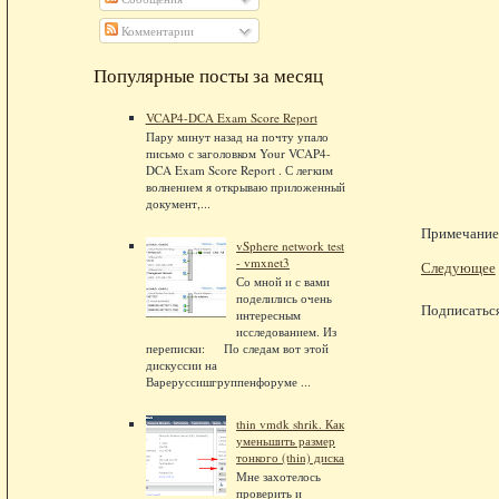
Комментарии
Популярные посты за месяц
VCAP4-DCA Exam Score Report
Пару минут назад на почту упало
письмо с заголовком Your VCAP4-
DCA Exam Score Report . С легким
волнением я открываю приложенный
документ,...
Примечание.
vSphere network test
- vmxnet3
Следующее
Со мной и с вами
поделились очень
Подписатьс
интересным
исследованием. Из
переписки: По следам вот этой
дискуссии на
Вареруссишгруппенфоруме ...
thin vmdk shrik. Как
уменьшить размер
тонкого (thin) диска
Мне захотелось
проверить и