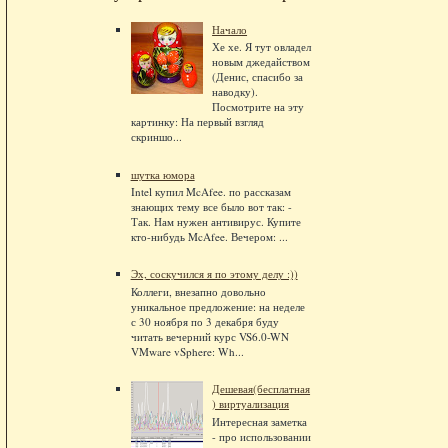
Начало
Хе хе. Я тут овладел
новым джедайством
(Денис, спасибо за
наводку).
Посмотрите на эту
картинку: На первый взгляд
скриншо...
шутка юмора
Intel купил McAfee. по рассказам
знающих тему все было вот так: -
Так. Нам нужен антивирус. Купите
кто-нибудь McAfee. Вечером: ...
Эх, соскучился я по этому делу :))
Коллеги, внезапно довольно
уникальное предложение: на неделе
с 30 ноября по 3 декабря буду
читать вечерний курс VS6.0-WN
VMware vSphere: Wh...
Дешевая(бесплатная
) виртуализация
Интересная заметка
- про использовании