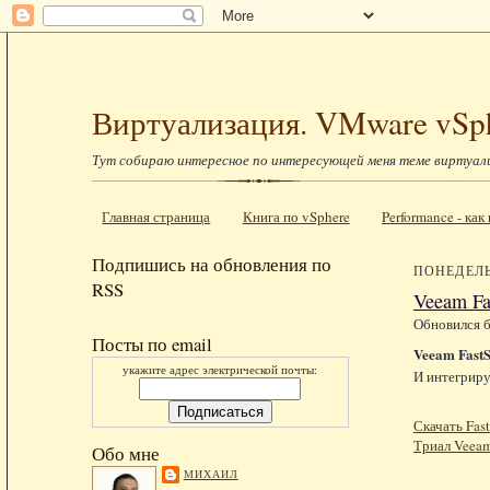
Виртуализация. VMware vSp
Тут собираю интересное по интересующей меня теме виртуал
Главная страница
Книга по vSphere
Performance - ка
Подпишись на обновления по
ПОНЕДЕЛЬН
RSS
Veeam Fa
Обновился б
Посты по email
Veeam FastS
укажите адрес электрической почты:
И интегрир
Скачать Fas
Триал Veea
Обо мне
МИХАИЛ