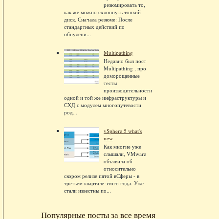
резюмировать то,
как же можно схлопнуть тонкий
диск. Сначала резюме: После
стандартных действий по
обнулени...
Multipathing
Недавно был пост
Multipathing , про
доморощенные
тесты
производительности
одной и той же инфраструктуры и
СХД с модулем многопутевости
род...
vSphere 5 what's
new
Как многие уже
слышали, VMware
объявила об
относительно
скором релизе пятой вСферы - в
третьем квартале этого года. Уже
стали известны по...
Популярные посты за все время