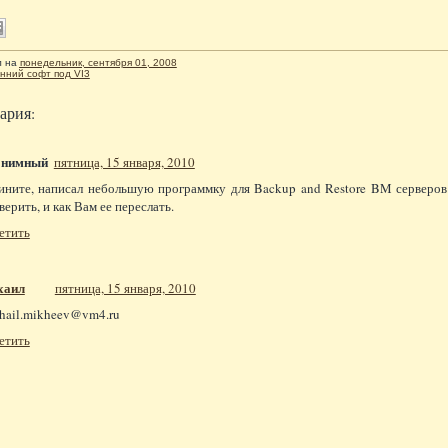
л
на
понедельник, сентября 01, 2008
нний софт под VI3
ария:
онимный
пятница, 15 января, 2010
ините, написал небольшую программку для Backup and Restore BM серверов 
верить, и как Вам ее переслать.
етить
хаил
пятница, 15 января, 2010
hail.mikheev@vm4.ru
етить