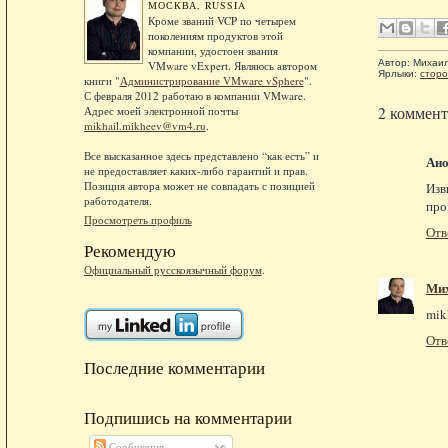
МОСКВА, RUSSIA
Кроме званий VCP по четырем
поколениям продуктов этой
компании, удостоен звания
Автор:
Михаи
VMware vExpert. Являюсь автором
Ярлыки:
сторо
книги "
Администрирование VMware vSphere
".
С февраля 2012 работаю в компании VMware.
2 коммент
Адрес моей электронной почты
mikhail.mikheev@vm4.ru
.
Все высказанное здесь представлено “как есть” и
Ан
не предоставляет каких-либо гарантий и прав.
Позиция автора может не совпадать с позицией
Изв
работодателя.
про
Просмотреть профиль
Отв
Рекомендую
Официальный русскоязычный форум
.
Ми
mik
Отв
Последние комментарии
Подпишись на комментарии
Сообщения