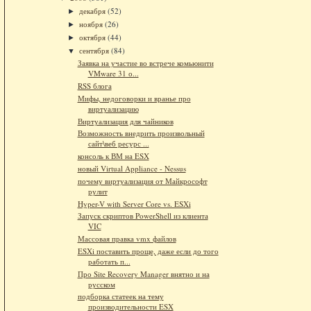
декабря
(52)
►
ноября
(26)
►
октября
(44)
►
сентября
(84)
▼
Заявка на участие во встрече комьюнити
VMware 31 о...
RSS блога
Мифы, недоговорки и вранье про
виртуализацию
Виртуализация для чайников
Возможность внедрить произвольный
сайт\веб ресурс ...
консоль к ВМ на ESX
новый Virtual Appliance - Nessus
почему виртуализация от Майкрософт
рулит
Hyper-V with Server Core vs. ESXi
Запуск скриптов PowerShell из клиента
VIC
Массовая правка vmx файлов
ESXi поставить проще, даже если до того
работать п...
Про Site Recovery Manager внятно и на
русском
подборка статеек на тему
производительности ESX