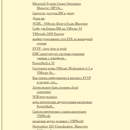
Microsoft System Center Operations
Manager \ HP Op...
Скорость доступа ВМ к диску
Дежа вю
VCDX - VMware Design Exam Blueprint
Софт для бекапа ВМ на VMware VI
VMworld 2009 Europe
конфигурирования сети ESX из командной
строки
SVVP - how does it work
EMC интегрирует системы хранения
данных с платформ...
PowerShell и VI
Состоялся релиз VMware Workstation 6.5 и
VMware Se...
Как читать информацию в каталоге SVVP
и почему это...
Зачем может быть полезен cloud
computing
VCB best practices
пара интересных видеороликов касательно
PowerShell...
Список интересных ссылок касательно
VMWorld
несколько видео роликов с VMWorld
Networking I/O Virtualization, Managing