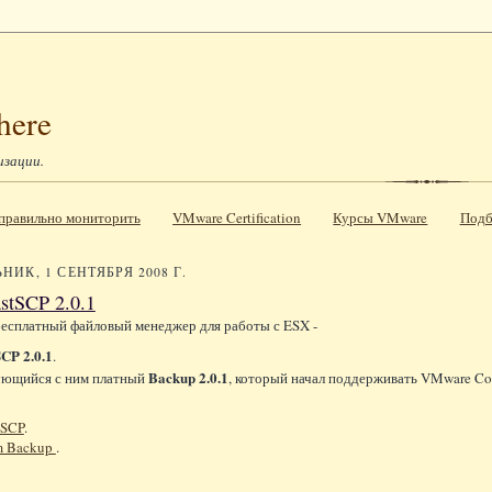
here
изации.
к правильно мониторить
VMware Certification
Курсы VMware
Подб
ИК, 1 СЕНТЯБРЯ 2008 Г.
stSCP 2.0.1
есплатный файловый менеджер для работы с ESX -
CP 2.0.1
.
Backup 2.0.1
ующийся с ним платный
, который начал поддерживать VMware Con
tSCP
.
m Backup
.