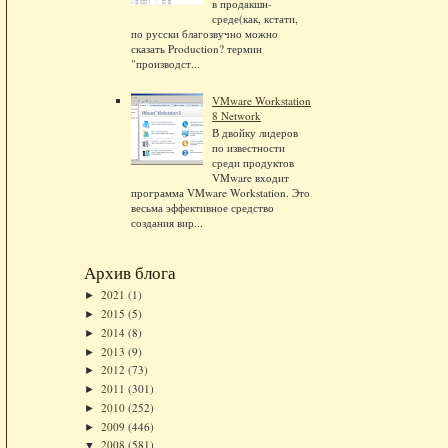
в продакшн-
среде(как, кстати,
по русски благозвучно можно
сказать Production? термин
"производст...
VMware Workstation
8 Network
В двойку лидеров
по известности
среди продуктов
VMware входит
программа VMware Workstation. Это
весьма эффективное средство
создания вир...
Архив блога
2021
(1)
►
2015
(5)
►
2014
(8)
►
2013
(9)
►
2012
(73)
►
2011
(301)
►
2010
(252)
►
2009
(446)
►
2008
(581)
▼