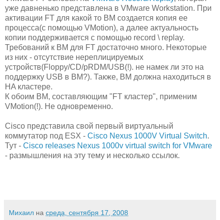
уже давненько представлена в VMware Workstation. При
активации FT для какой то ВМ создается копия ее
процесса(с помощью VMotion), а далее актуальность
копии поддерживается с помощью record \ replay.
Требований к ВМ для FT достаточно много. Некоторые
из них - отсутствие нереплицируемых
устройств(Floppy/CD/pRDM/USB(!). не намек ли это на
поддержку USB в ВМ?). Также, ВМ должна находиться в
HA кластере.
К обоим ВМ, составляющим "FT кластер", применим
VMotion(!). Не одновременно.
Cisco представила свой первый виртуальный
коммутатор под ESX -
Cisco Nexus 1000V Virtual Switch
.
Тут -
Cisco releases Nexus 1000v virtual switch for VMware
- размышления на эту тему и несколько ссылок.
Михаил
на
среда, сентября 17, 2008