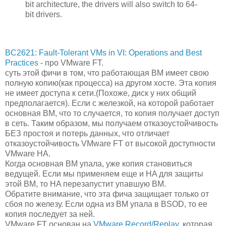
bit architecture, the drivers will also switch to 64-
bit drivers.
BC2621: Fault-Tolerant VMs in VI: Operations and Best
Practices
- про VMware FT.
суть этой фичи в том, что работающая ВМ имеет свою
полную копию(как процесса) на другом хосте. Эта копия
не имеет доступа к сети.(Похоже, диск у них общий
предполагается). Если с железкой, на которой работает
основная ВМ, что то случается, то копия получает доступ
в сеть. Таким образом, мы получаем отказоустойчивость
БЕЗ простоя и потерь данных, что отличает
отказоустойчивость VMware FT от высокой доступности
VMware HA.
Когда основная ВМ упала, уже копия становиться
ведущей. Если мы применяем еще и HA для защиты
этой ВМ, то HA перезапустит упавшую ВМ.
Обратите внимание, что эта фича защищает только от
сбоя по железу. Если одна из ВМ упала в BSOD, то ее
копия последует за ней.
VMware FT основан на
VMware Record/Replay
, которая