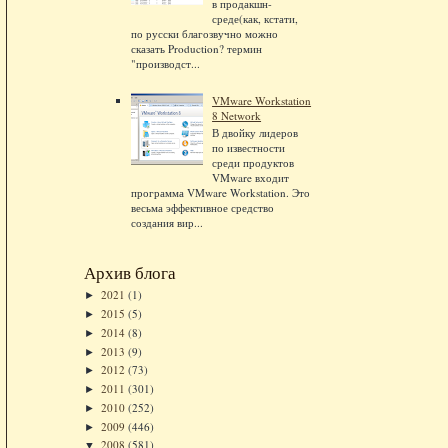
в продакшн-
среде(как, кстати,
по русски благозвучно можно
сказать Production? термин
"производст...
VMware Workstation
8 Network
В двойку лидеров
по известности
среди продуктов
VMware входит
программа VMware Workstation. Это
весьма эффективное средство
создания вир...
Архив блога
2021
(1)
►
2015
(5)
►
2014
(8)
►
2013
(9)
►
2012
(73)
►
2011
(301)
►
2010
(252)
►
2009
(446)
►
2008
(581)
▼