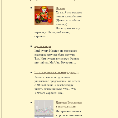
Начало
Хе хе. Я тут овладел
новым джедайством
(Денис, спасибо за
наводку).
Посмотрите на эту
картинку: На первый взгляд
скриншо...
шутка юмора
Intel купил McAfee. по рассказам
знающих тему все было вот так: -
Так. Нам нужен антивирус. Купите
кто-нибудь McAfee. Вечером: ...
Эх, соскучился я по этому делу :))
Коллеги, внезапно довольно
уникальное предложение: на неделе
с 30 ноября по 3 декабря буду
читать вечерний курс VS6.0-WN
VMware vSphere: Wh...
Дешевая(бесплатная
) виртуализация
Интересная заметка
- про использовании