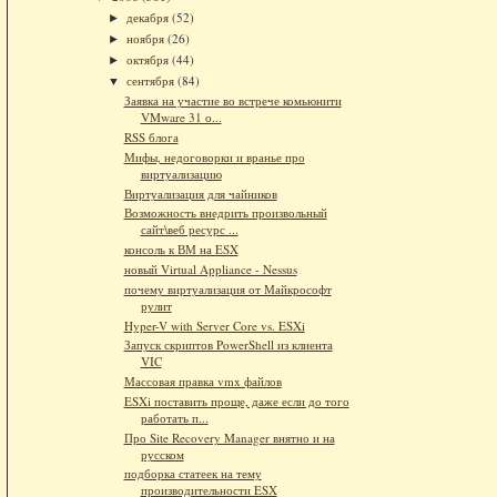
декабря
(52)
►
ноября
(26)
►
октября
(44)
►
сентября
(84)
▼
Заявка на участие во встрече комьюнити
VMware 31 о...
RSS блога
Мифы, недоговорки и вранье про
виртуализацию
Виртуализация для чайников
Возможность внедрить произвольный
сайт\веб ресурс ...
консоль к ВМ на ESX
новый Virtual Appliance - Nessus
почему виртуализация от Майкрософт
рулит
Hyper-V with Server Core vs. ESXi
Запуск скриптов PowerShell из клиента
VIC
Массовая правка vmx файлов
ESXi поставить проще, даже если до того
работать п...
Про Site Recovery Manager внятно и на
русском
подборка статеек на тему
производительности ESX