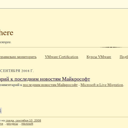
here
изации.
к правильно мониторить
VMware Certification
Курсы VMware
Подб
 СЕНТЯБРЯ 2008 Г.
арий к последним новостям Майкрософт
комментарий к
последним новостям Майкрософт
-
Microsoft и Live Migration
.
л
на
среда, сентября 10, 2008
ти
,
ресурсы
,
microsoft