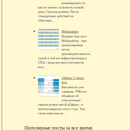
резюмировать то,
как же можно схлопнуть тонкий
диск. Сначала резюме: После
стандартных действий по
обнулени...
Multipathing
Недавно был пост
Multipathing , про
доморощенные
тесты
производительности
одной и той же инфраструктуры и
СХД с модулем многопутевости
род...
vSphere 5 what's
new
Как многие уже
слышали, VMware
объявила об
относительно
скором релизе пятой вСферы - в
третьем квартале этого года. Уже
стали известны по...
Популярные посты за все время