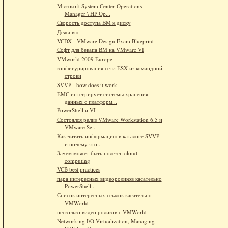
Microsoft System Center Operations
Manager \ HP Op...
Скорость доступа ВМ к диску
Дежа вю
VCDX - VMware Design Exam Blueprint
Софт для бекапа ВМ на VMware VI
VMworld 2009 Europe
конфигурирования сети ESX из командной
строки
SVVP - how does it work
EMC интегрирует системы хранения
данных с платформ...
PowerShell и VI
Состоялся релиз VMware Workstation 6.5 и
VMware Se...
Как читать информацию в каталоге SVVP
и почему это...
Зачем может быть полезен cloud
computing
VCB best practices
пара интересных видеороликов касательно
PowerShell...
Список интересных ссылок касательно
VMWorld
несколько видео роликов с VMWorld
Networking I/O Virtualization, Managing