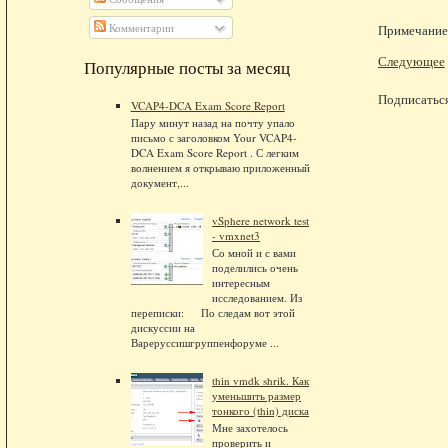
Комментарии
Примечание.
Следующее
Популярные посты за месяц
Подписатьс
VCAP4-DCA Exam Score Report
Пару минут назад на почту упало
письмо с заголовком Your VCAP4-
DCA Exam Score Report . С легким
волнением я открываю приложенный
документ,...
vSphere network test
- vmxnet3
Со мной и с вами
поделились очень
интересным
исследованием. Из
переписки: По следам вот этой
дискуссии на
Вареруссишгруппенфоруме ...
thin vmdk shrik. Как
уменьшить размер
тонкого (thin) диска
Мне захотелось
проверить и