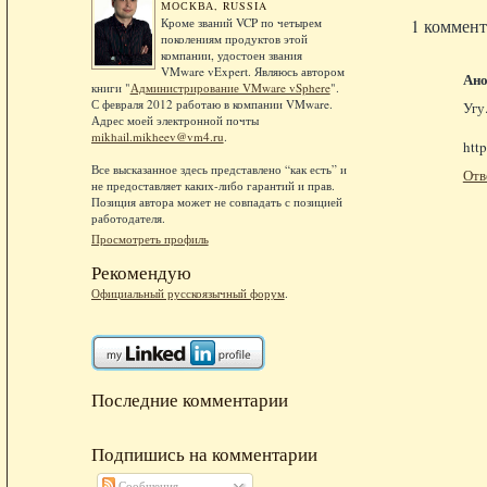
МОСКВА, RUSSIA
Кроме званий VCP по четырем
1 коммент
поколениям продуктов этой
компании, удостоен звания
VMware vExpert. Являюсь автором
Ан
книги "
Администрирование VMware vSphere
".
С февраля 2012 работаю в компании VMware.
Угу
Адрес моей электронной почты
mikhail.mikheev@vm4.ru
.
htt
Все высказанное здесь представлено “как есть” и
Отв
не предоставляет каких-либо гарантий и прав.
Позиция автора может не совпадать с позицией
работодателя.
Просмотреть профиль
Рекомендую
Официальный русскоязычный форум
.
Последние комментарии
Подпишись на комментарии
Сообщения