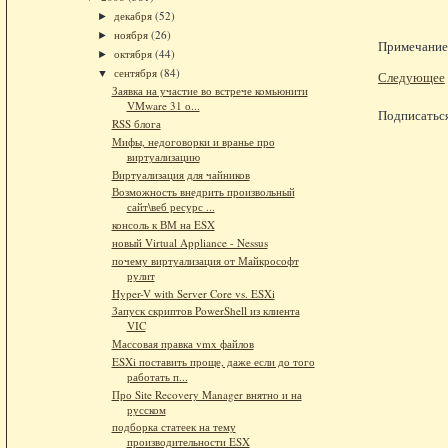
декабря
(52)
►
ноября
(26)
►
Примечание.
октября
(44)
►
сентября
(84)
▼
Следующее
Заявка на участие во встрече комьюнити
VMware 31 о...
Подписатьс
RSS блога
Мифы, недоговорки и вранье про
виртуализацию
Виртуализация для чайников
Возможность внедрить произвольный
сайт\веб ресурс ...
консоль к ВМ на ESX
новый Virtual Appliance - Nessus
почему виртуализация от Майкрософт
рулит
Hyper-V with Server Core vs. ESXi
Запуск скриптов PowerShell из клиента
VIC
Массовая правка vmx файлов
ESXi поставить проще, даже если до того
работать п...
Про Site Recovery Manager внятно и на
русском
подборка статеек на тему
производительности ESX