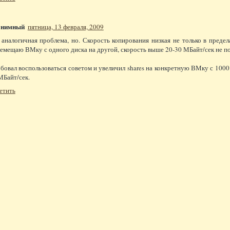
онимный
пятница, 13 февраля, 2009
 аналогичная проблема, но. Скорость копирования низкая не только в пре
емещаю ВМку с одного диска на другой, скорость выше 20-30 МБайт/сек не под
бовал воспользоваться советом и увеличил shares на конкретную ВМку с 1000
МБайт/сек.
етить