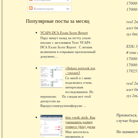
17000
Комментарии
17000
Популярные посты за месяц
real 2
user 0
VCAP4-DCA Exam Score Report
sys 0m
Пару минут назад на почту упало
письмо с заголовком Your VCAP4-
ESXi 3
DCA Exam Score Report . С легким
волнением я открываю приложенный
# time
документ,...
17000+
17000+
vSphere network test
178257
- vmxnet3
Со мной и с вами
поделились очень
real 2
интересным
user 0
исследованием. Из
sys 2m
переписки: По следам вот этой
дискуссии на
Вареруссишгруппенфоруме ...
Признаться,
thin vmdk shrik. Как
случае борь
уменьшить размер
тонкого (thin) диска
Но шаманств
Мне захотелось
проверить и