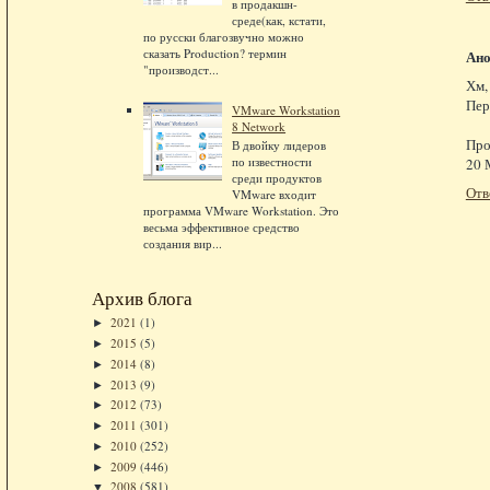
в продакшн-
среде(как, кстати,
по русски благозвучно можно
сказать Production? термин
Ан
"производст...
Хм,
Пер
VMware Workstation
8 Network
Про
В двойку лидеров
по известности
20 
среди продуктов
Отв
VMware входит
программа VMware Workstation. Это
весьма эффективное средство
создания вир...
Архив блога
2021
(1)
►
2015
(5)
►
2014
(8)
►
2013
(9)
►
2012
(73)
►
2011
(301)
►
2010
(252)
►
2009
(446)
►
2008
(581)
▼