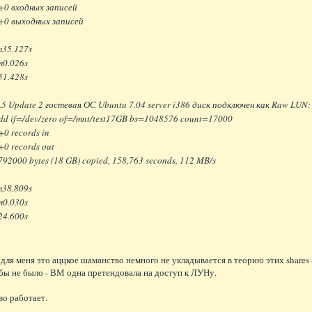
+0 входных записей
+0 выходных записей
m35.127s
m0.026s
51.428s
.5 Update 2 гостевaя ОС Ubuntu 7.04 server i386 диск подключен как Raw LUN:
 dd if=/dev/zero of=/mnt/test17GB bs=1048576 count=17000
0 records in
0 records out
92000 bytes (18 GB) copied, 158,763 seconds, 112 MB/s
m38.809s
m0.030s
24.600s
 для меня это аццкое шаманство немного не укладывается в теорию этих shares 
бы не было - ВМ одна претендовала на доступ к ЛУНу.
о работает.