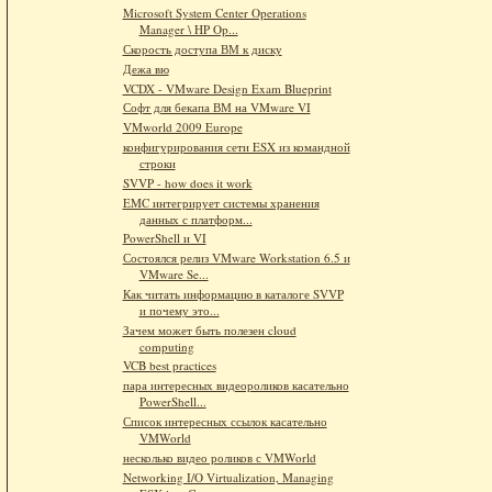
Microsoft System Center Operations
Manager \ HP Op...
Скорость доступа ВМ к диску
Дежа вю
VCDX - VMware Design Exam Blueprint
Софт для бекапа ВМ на VMware VI
VMworld 2009 Europe
конфигурирования сети ESX из командной
строки
SVVP - how does it work
EMC интегрирует системы хранения
данных с платформ...
PowerShell и VI
Состоялся релиз VMware Workstation 6.5 и
VMware Se...
Как читать информацию в каталоге SVVP
и почему это...
Зачем может быть полезен cloud
computing
VCB best practices
пара интересных видеороликов касательно
PowerShell...
Список интересных ссылок касательно
VMWorld
несколько видео роликов с VMWorld
Networking I/O Virtualization, Managing