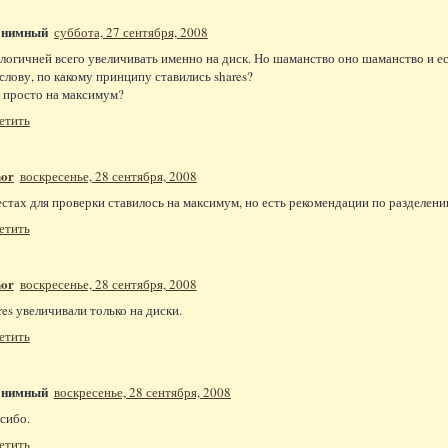
онимный
суббота, 27 сентября, 2008
 логичней всего увеличивать именно на диск. Но шаманство оно шаманство и е
 слову, по какому принципу ставились shares?
 просто на максимум?
етить
or
воскресенье, 28 сентября, 2008
естах для проверки ставилось на максимум, но есть рекомендации по разделени
етить
or
воскресенье, 28 сентября, 2008
res увеличивали только на диски.
етить
онимный
воскресенье, 28 сентября, 2008
сибо.
етить