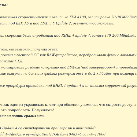
ема:
маленькая скорость чтения и записи на EVA 4100, запись равна 20-30 Мбайт
али под ESX 3.5 и под ESXi 3.5 Update 2, результат одинаковый.
ая скорость была опробована под RHEL 4 update 4: запись 170-200 Мбайт/c.
том, как замеряли, получил ответ:
овали в гостевой ОС как RAW-устройство, перебрасывали фалы с локальных
ранстве СХД.
монтировали разделы конкретно под ESX-ом (под гипервизором) и проводил
ть замеряли на больших файлах размером от 1-о до 2-х Гбайт: при помощи ti
же процедуры проводили под RHEL 4 update 4 и он показал корректный резу
, как один из украинских коллег при общении упоминал, что скорость доступа 
 это попробовать. Получилось!
атели почти сравнялись
.
 Update 4 со стандартными драйверами и multipathd:
 dd if=/dev/zero of=/depot/test17GB bs=1048576 count=17000