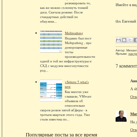
резюмировать то,
Имейте в ви
как же можно схлопнуть тонкий
диск. Сначала резюме: После
стандартных действий по
thx Евгений
обнулени...
Multipathing
Недавно был пост
Multipathing , про
доморощенные
Автор:
Михаи
тесты
Ярлыки:
настр
производительности
одной и той же инфраструктуры и
7 коммент
СХД с модулем многопутевости
род...
Ан
vSphere 5 what's
new
А s
Как многие уже
слышали, VMware
Отв
объявила об
относительно
скором релизе пятой вСферы - в
Ми
третьем квартале этого года. Уже
стали известны по...
На 
Отв
Популярные посты за все время