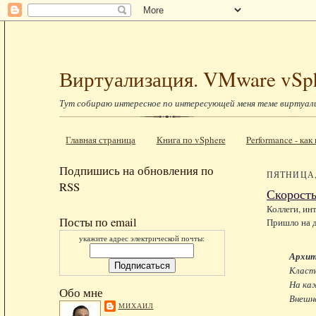
Виртуализация. VMware vSp
Тут собираю интересное по интересующей меня теме виртуал
Главная страница
Книга по vSphere
Performance - ка
Подпишись на обновления по
ПЯТНИЦА, 
RSS
Скорость
Коллеги, ин
Посты по email
Пришло на д
укажите адрес электрической почты:
Архит
Класте
На каж
Обо мне
Внешне
МИХАИЛ