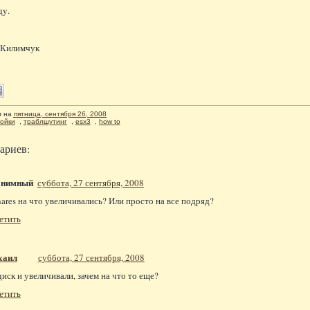
ду.
 Килимчук
л
на
пятница, сентября 26, 2008
ойки
,
траблшутинг
,
esx3
,
how to
ариев:
онимный
суббота, 27 сентября, 2008
hares на что увеличивались? Или просто на все подряд?
етить
хаил
суббота, 27 сентября, 2008
диск и увеличивали, зачем на что то еще?
етить