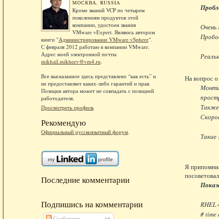
МОСКВА, RUSSIA
Пробл
Кроме званий VCP по четырем
поколениям продуктов этой
компании, удостоен звания
Очень 
VMware vExpert. Являюсь автором
Пробов
книги "
Администрирование VMware vSphere
".
С февраля 2012 работаю в компании VMware.
Адрес моей электронной почты
Реальн
mikhail.mikheev@vm4.ru
.
Все высказанное здесь представлено “как есть” и
На вопрос о 
не предоставляет каких-либо гарантий и прав.
Монтир
Позиция автора может не совпадать с позицией
прост
работодателя.
Также 
Просмотреть профиль
Скорос
Рекомендую
Официальный русскоязычный форум
.
Такие 
Я припомнил
посоветовал
Последние комментарии
Показ
Подпишись на комментарии
RHEL 4
# time
Сообщения