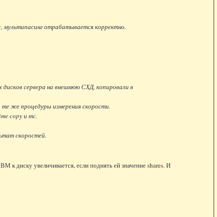
/c, мультипасинг отрабатывается корректно.
 дисков сервера на внешнюю СХД, копировали в
и те же процедуры измерения скорости.
me copy и mc.
льтат скоростей.
ВМ к диску увеличивается, если поднять ей значение shares. И