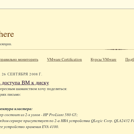
here
изации.
к правильно мониторить
VMware Certification
Курсы VMware
Подб
26 СЕНТЯБРЯ 2008 Г.
 доступа ВМ к диску
тересным шаманством хочу поделиться:
нях письмо:
ектура кластера:
р состоит из 2-х узлов - HP ProLiant 580 G5;
дом сервере присутствует по 2-а HBA устройства QLogic Corp. QLA2432 Fibr
е устройство хранения EVA 4100.