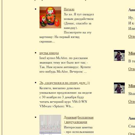
Начало
Ан
Хе хе. Я тут овладел
Ну,
новым джедайством
И к
(Денис, спасибо за
наводку).
Или
Посмотрите на эту
Отв
картинку: На первый взгляд
скриншо...
Min
шутка юмора
Intel купил McAfee. по рассказам
В т
знающих тему все было вот так: -
Так. Нам нужен антивирус. Купите
Отв
кто-нибудь McAfee. Вечером: ...
Эх, соскучился я по этому делу :))
Min
Коллеги, внезапно довольно
уникальное предложение: на неделе
Sha
с 30 ноября по 3 декабря буду
Отв
читать вечерний курс VS6.0-WN
VMware vSphere: Wh...
Дешевая(бесплатная
Ан
) виртуализация
Спа
Интересная заметка
- про использовании
Отв