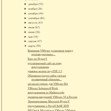
декабря
(52)
►
ноября
(26)
►
октября
(44)
►
сентября
(84)
►
августа
(43)
►
июля
(67)
►
июня
(26)
►
мая
(34)
►
апреля
(47)
►
марта
(59)
▼
Компания VMware установила рекорд
производительнос...
Блог по Hyper-V
русскоязычный сайт на тему
виртуализации
дешевое железо под ESX 3.5
Обновился раздел сайта vmware
посвященный обновлен...
advanced options для VMware HA
VMware Solutions@Work
виртуализация от Майкрософт
примеры внедрений VMware VI в России
Лицензирование Microsoft Hyper-V
представление о Novell SuSE XEN
MS Quick Migration и VMware VMotion