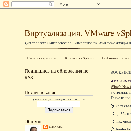
Виртуализация. VMware vSp
Тут собираю интересное по интересующей меня теме виртуал
Главная страница
Книга по vSphere
Performance - ка
Подпишись на обновления по
ВОСКРЕСЕН
RSS
что изме
What’s New i
Посты по email
8 страниц, 
Такие вещи, 
укажите адрес электрической почты:
хост ста
до 32 ло
Обо мне
max числ
МИХАИЛ
Jumbo Fr