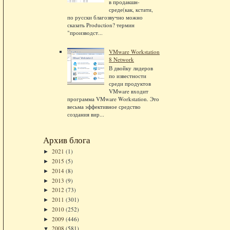
в продакшн-
среде(как, кстати,
по русски благозвучно можно
сказать Production? термин
"производст...
VMware Workstation
8 Network
В двойку лидеров
по известности
среди продуктов
VMware входит
программа VMware Workstation. Это
весьма эффективное средство
создания вир...
Архив блога
2021
(1)
►
2015
(5)
►
2014
(8)
►
2013
(9)
►
2012
(73)
►
2011
(301)
►
2010
(252)
►
2009
(446)
►
2008
(581)
▼