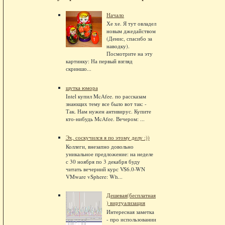
Начало
Хе хе. Я тут овладел
новым джедайством
(Денис, спасибо за
наводку).
Посмотрите на эту
картинку: На первый взгляд
скриншо...
шутка юмора
Intel купил McAfee. по рассказам
знающих тему все было вот так: -
Так. Нам нужен антивирус. Купите
кто-нибудь McAfee. Вечером: ...
Эх, соскучился я по этому делу :))
Коллеги, внезапно довольно
уникальное предложение: на неделе
с 30 ноября по 3 декабря буду
читать вечерний курс VS6.0-WN
VMware vSphere: Wh...
Дешевая(бесплатная
) виртуализация
Интересная заметка
- про использовании