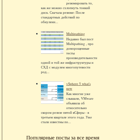
резюмировать то,
как же можно схлопнуть тонкий
диск. Сначала резюме: После
стандартных действий по
обнулени...
Multipathing
Недавно был пост
Multipathing , про
доморощенные
тесты
производительности
одной и той же инфраструктуры и
СХД с модулем многопутевости
род...
vSphere 5 what's
new
Как многие уже
слышали, VMware
объявила об
относительно
скором релизе пятой вСферы - в
третьем квартале этого года. Уже
стали известны по...
Популярные посты за все время