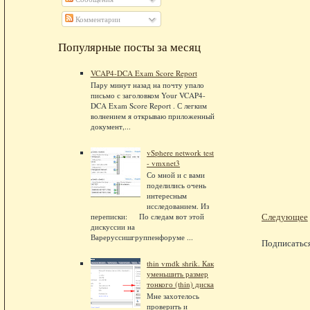
Комментарии
Популярные посты за месяц
VCAP4-DCA Exam Score Report
Пару минут назад на почту упало
письмо с заголовком Your VCAP4-
DCA Exam Score Report . С легким
волнением я открываю приложенный
документ,...
vSphere network test
- vmxnet3
Со мной и с вами
поделились очень
интересным
исследованием. Из
Следующее
переписки: По следам вот этой
дискуссии на
Вареруссишгруппенфоруме ...
Подписатьс
thin vmdk shrik. Как
уменьшить размер
тонкого (thin) диска
Мне захотелось
проверить и