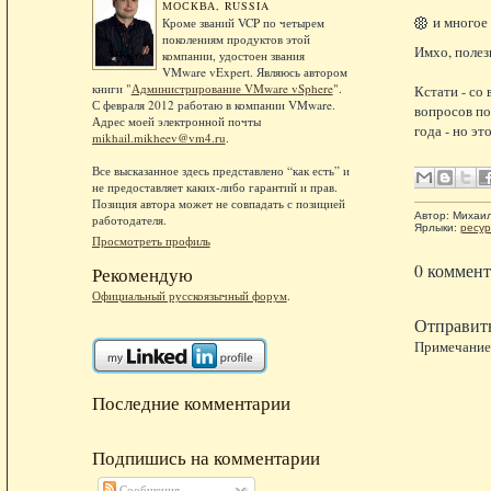
МОСКВА, RUSSIA
и многое
Кроме званий VCP по четырем
поколениям продуктов этой
Имхо, полезн
компании, удостоен звания
VMware vExpert. Являюсь автором
книги "
Администрирование VMware vSphere
".
Кстати - со 
С февраля 2012 работаю в компании VMware.
вопросов по
Адрес моей электронной почты
года - но э
mikhail.mikheev@vm4.ru
.
Все высказанное здесь представлено “как есть” и
не предоставляет каких-либо гарантий и прав.
Позиция автора может не совпадать с позицией
Автор:
Михаи
работодателя.
Ярлыки:
ресу
Просмотреть профиль
0 коммент
Рекомендую
Официальный русскоязычный форум
.
Отправит
Примечание.
Последние комментарии
Подпишись на комментарии
Сообщения