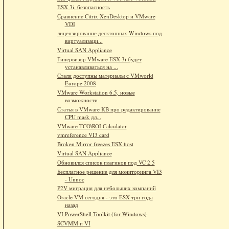
ESX 3i, безопасность
Сравнение Citrix XenDesktop и VMware
VDI
лицензирование десктопных Windows под
виртуализаци...
Virtual SAN Appliance
Гипервизор VMware ESX 3i будет
устанавливаться на ...
Стали доступны материалы с VMworld
Europe 2008
VMware Workstation 6.5, новые
возможности
Статья в VMware KB про редактирование
CPU mask дл...
VMware TCO\ROI Calculator
vmreference VI3 card
Broken Mirror freezes ESX host
Virtual SAN Appliance
Обновился список плагинов под VC 2.5
Бесплатное решение для мониторинга VI3
- Unnoc
P2V миграция для небольших компаний
Oracle VM сегодня - это ESX три года
назад
VI PowerShell Toolkit (for Windows)
SCVMM и VI