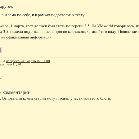
 другое.
о и само по себе, и в рамках подготовки к тесту.
вчера, 1 марта, тест должен был стать по версии 3.5. На VMworld говорилось, 
д 3.5, нежели под изменение вопросов как таковых - имейте в виду. Появление
то не официальная информация.
л
на
воскресенье, марта 02, 2008
рсы
,
esx3
,
VI
.:
ь комментарий
 Отправлять комментарии могут только участники этого блога.