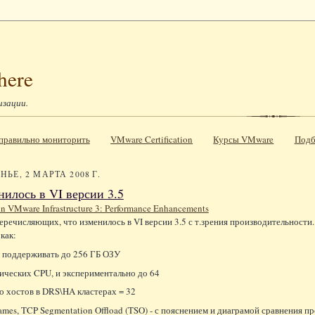
here
изации.
к правильно мониторить
VMware Certification
Курсы VMware
Подб
ЬЕ, 2 МАРТА 2008 Г.
нилось в VI версии 3.5
n VMware Infrastructure 3: Performance Enhancements
перечисляющих, что изменилось в VI версии 3.5 с т.зрения производительности.
как:
л поддерживать до 256 ГБ ОЗУ
гических CPU, и экспериментально до 64
о хостов в DRS\HA кластерах = 32
ames, TCP Segmentation Offload (TSO) - с пояснением и диаграмой сравнения п