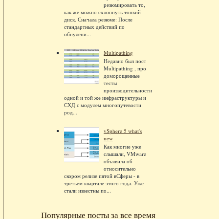
резюмировать то,
как же можно схлопнуть тонкий
диск. Сначала резюме: После
стандартных действий по
обнулени...
Multipathing
Недавно был пост
Multipathing , про
доморощенные
тесты
производительности
одной и той же инфраструктуры и
СХД с модулем многопутевости
род...
vSphere 5 what's
new
Как многие уже
слышали, VMware
объявила об
относительно
скором релизе пятой вСферы - в
третьем квартале этого года. Уже
стали известны по...
Популярные посты за все время