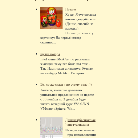
Начало
Хе хе. Я тут овладел
новым джедайством
(Денис, спасибо за
наводку).
Посмотрите на эту
картинку: На первый взгляд
скриншо...
шутка юмора
Intel купил McAfee. по рассказам
знающих тему все было вот так: -
Так. Нам нужен антивирус. Купите
кто-нибудь McAfee. Вечером: ...
Эх, соскучился я по этому делу :))
Коллеги, внезапно довольно
уникальное предложение: на неделе
с 30 ноября по 3 декабря буду
читать вечерний курс VS6.0-WN
VMware vSphere: Wh...
Дешевая(бесплатная
) виртуализация
Интересная заметка
- про использовании