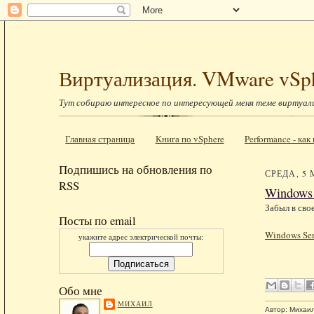
Виртуализация. VMware vSp
Тут собираю интересное по интересующей меня теме виртуал
Главная страница
Книга по vSphere
Performance - ка
Подпишись на обновления по
СРЕДА, 5 
RSS
Windows 
Забыл в сво
Посты по email
Windows Ser
укажите адрес электрической почты:
Обо мне
МИХАИЛ
Автор:
Михаи