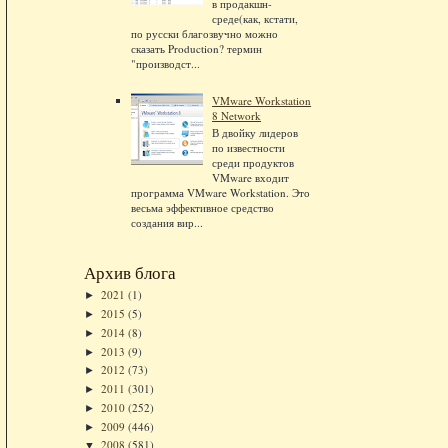
в продакшн-
среде(как, кстати,
по русски благозвучно можно
сказать Production? термин
"производст...
VMware Workstation
8 Network
В двойку лидеров
по известности
среди продуктов
VMware входит
программа VMware Workstation. Это
весьма эффективное средство
создания вир...
Архив блога
2021
(1)
►
2015
(5)
►
2014
(8)
►
2013
(9)
►
2012
(73)
►
2011
(301)
►
2010
(252)
►
2009
(446)
►
2008
(581)
▼