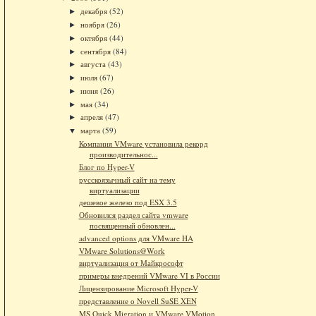
декабря
(52)
►
ноября
(26)
►
октября
(44)
►
сентября
(84)
►
августа
(43)
►
июля
(67)
►
июня
(26)
►
мая
(34)
►
апреля
(47)
►
марта
(59)
▼
Компания VMware установила рекорд
производительнос...
Блог по Hyper-V
русскоязычный сайт на тему
виртуализации
дешевое железо под ESX 3.5
Обновился раздел сайта vmware
посвященный обновлен...
advanced options для VMware HA
VMware Solutions@Work
виртуализация от Майкрософт
примеры внедрений VMware VI в России
Лицензирование Microsoft Hyper-V
представление о Novell SuSE XEN
MS Quick Migration и VMware VMotion