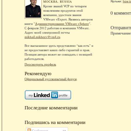
МОСКВА, RUSSIA
Ярлыки:
how t
Кроме званий VCP по четырем
поколениям продуктов этой
0 коммент
компании, удостоен звания
VMware vExpert. Являюсь автором
книги "
Администрирование VMware vSphere
".
Отправит
С февраля 2012 работаю в компании VMware.
Адрес моей электронной почты
Примечание.
mikhail.mikheev@vm4.ru
.
Все высказанное здесь представлено “как есть” и
не предоставляет каких-либо гарантий и прав.
Позиция автора может не совпадать с позицией
работодателя.
Просмотреть профиль
Рекомендую
Официальный русскоязычный форум
.
Последние комментарии
Подпишись на комментарии
Сообщения