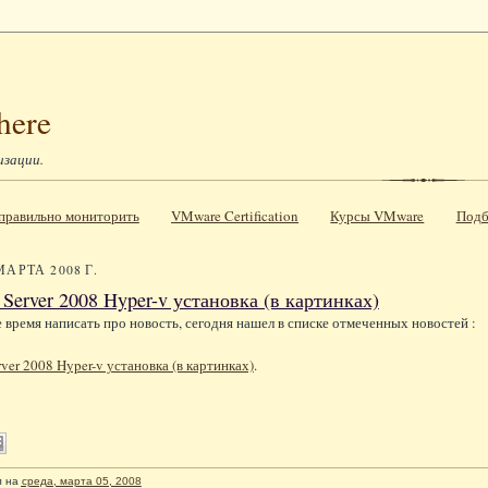
here
изации.
к правильно мониторить
VMware Certification
Курсы VMware
Подб
МАРТА 2008 Г.
Server 2008 Hyper-v установка (в картинках)
е время написать про новость, сегодня нашел в списке отмеченных новостей :
ver 2008 Hyper-v установка (в картинках)
.
л
на
среда, марта 05, 2008