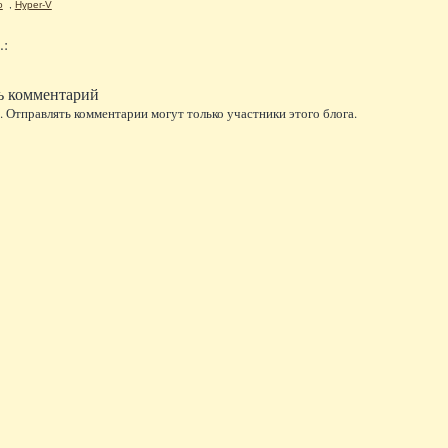
o
,
Hyper-V
.:
ь комментарий
 Отправлять комментарии могут только участники этого блога.