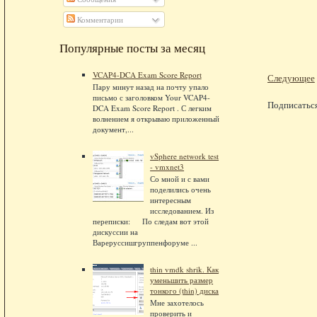
Комментарии
Популярные посты за месяц
VCAP4-DCA Exam Score Report
Следующее
Пару минут назад на почту упало
письмо с заголовком Your VCAP4-
Подписатьс
DCA Exam Score Report . С легким
волнением я открываю приложенный
документ,...
vSphere network test
- vmxnet3
Со мной и с вами
поделились очень
интересным
исследованием. Из
переписки: По следам вот этой
дискуссии на
Вареруссишгруппенфоруме ...
thin vmdk shrik. Как
уменьшить размер
тонкого (thin) диска
Мне захотелось
проверить и