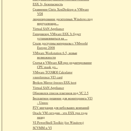
ESX 3i, безопасность
Сравнение Citrix XenDesktop и VMware
VDI
лицензирование десктопных Windows под
виртуализаци...
Virtual SAN Appliance
Гипервизор VMware ESX 3i будет
устанавливаться на ...
Стали доступны материалы с VMworld
Europe 2008
VMware Workstation 6.5, новые
возможности
Статья в VMware KB про редактирование
CPU mask дл...
VMware TCO\ROI Calculator
vmreference VI3 card
Broken Mirror freezes ESX host
Virtual SAN Appliance
Обновился список плагинов под VC 2.5
Бесплатное решение для мониторинга VI3
- Unnoc
P2V миграция для небольших компаний
Oracle VM сегодня - это ESX три года
назад
VI PowerShell Toolkit (for Windows)
SCVMM и VI