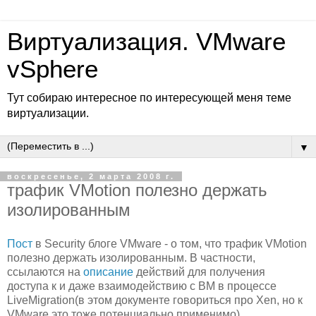
Виртуализация. VMware
vSphere
Тут собираю интересное по интересующей меня теме
виртуализации.
▼
воскресенье, 2 марта 2008 г.
трафик VMotion полезно держать
изолированным
Пост
в Security блоге VMware - о том, что трафик VMotion
полезно держать изолированным. В частности,
ссылаются на
описание
действий для получения
доступа к и даже взаимодействию с ВМ в процессе
LiveMigration(в этом документе говориться про Xen, но к
VMware это тоже потенциально применимо).