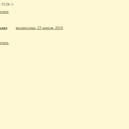
- 512b :)
етить
хаил
воскресенье, 25 апреля, 2010
етить