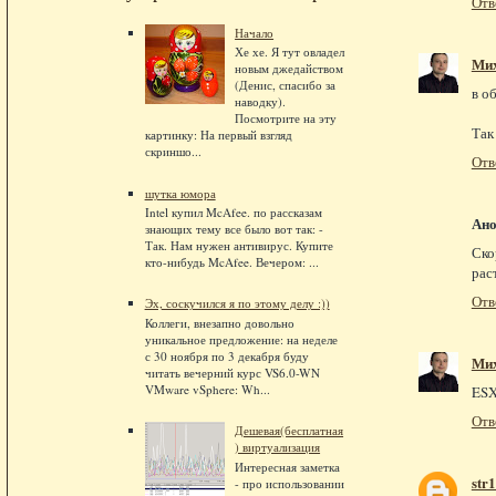
Отв
Начало
Хе хе. Я тут овладел
Ми
новым джедайством
(Денис, спасибо за
в о
наводку).
Посмотрите на эту
Так
картинку: На первый взгляд
скриншо...
Отв
шутка юмора
Intel купил McAfee. по рассказам
Ан
знающих тему все было вот так: -
Так. Нам нужен антивирус. Купите
Ско
кто-нибудь McAfee. Вечером: ...
рас
Отв
Эх, соскучился я по этому делу :))
Коллеги, внезапно довольно
уникальное предложение: на неделе
с 30 ноября по 3 декабря буду
Ми
читать вечерний курс VS6.0-WN
VMware vSphere: Wh...
ESX
Отв
Дешевая(бесплатная
) виртуализация
Интересная заметка
str
- про использовании