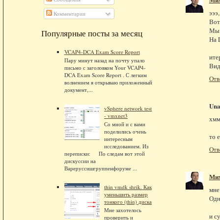
эээ
Комментарии
Вот
Мы 
Популярные посты за месяц
На 
VCAP4-DCA Exam Score Report
ите
Пару минут назад на почту упало
Вид
письмо с заголовком Your VCAP4-
DCA Exam Score Report . С легким
Отв
волнением я открываю приложенный
документ,...
Una
vSphere network test
- vmxnet3
хмм
Со мной и с вами
поделились очень
то 
интересным
исследованием. Из
Отв
переписки: По следам вот этой
дискуссии на
Вареруссишгруппенфоруме ...
Ми
thin vmdk shrik. Как
мне
уменьшить размер
Одн
тонкого (thin) диска
Мне захотелось
и с
проверить и