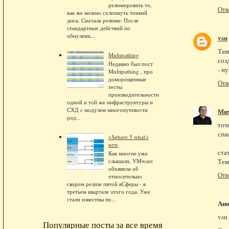
резюмировать то,
Отв
как же можно схлопнуть тонкий
диск. Сначала резюме: После
стандартных действий по
обнулени...
vsu
Там
Multipathing
соз
Недавно был пост
- н
Multipathing , про
доморощенные
Отв
тесты
производительности
одной и той же инфраструктуры и
СХД с модулем многопутевости
Ми
род...
точн
спа
vSphere 5 what's
new
ста
Как многие уже
слышали, VMware
Тем
объявила об
Отв
относительно
скором релизе пятой вСферы - в
третьем квартале этого года. Уже
стали известны по...
Ан
vsu
Популярные посты за все время