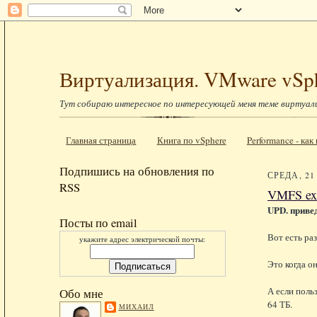
Виртуализация. VMware vSp
Тут собираю интересное по интересующей меня теме виртуал
Главная страница
Книга по vSphere
Performance - ка
Подпишись на обновления по
СРЕДА, 21
RSS
VMFS ex
UPD. приве
Посты по email
Вот есть ра
укажите адрес электрической почты:
Это когда о
А если поль
Обо мне
64 ТБ.
МИХАИЛ