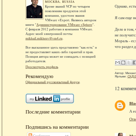
МОСКВА, RUSSIA
Однако, ест
Кроме званий VCP по четырем
поколениям продуктов этой
компании, удостоен звания
Я сам еще н
VMware vExpert. Являюсь автором
книги "
Администрирование VMware vSphere
".
Дело в том, 
С февраля 2012 работаю в компании VMware.
Адрес моей электронной почты
не получитс
mikhail.mikheev@vm4.ru
.
Мораль - ес
что раздел 
Все высказанное здесь представлено “как есть” и
не предоставляет каких-либо гарантий и прав.
Позиция автора может не совпадать с позицией
работодателя.
Просмотреть профиль
Автор:
Михаи
Рекомендую
Ярлыки:
СХД\S
Официальный русскоязычный форум
.
12 коммен
Bla
Последние комментарии
А е
Отв
Подпишись на комментарии
Ми
Сообщения