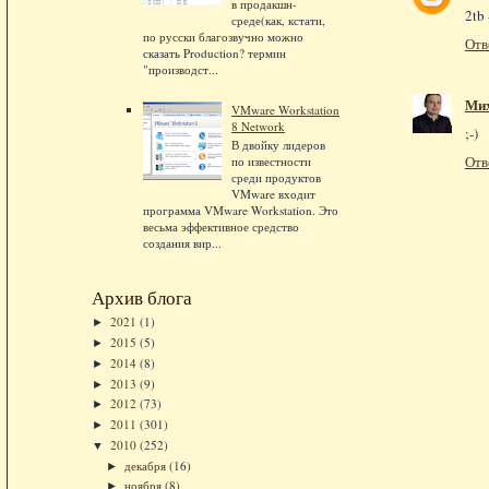
в продакшн-
2tb 
среде(как, кстати,
по русски благозвучно можно
Отв
сказать Production? термин
"производст...
Ми
VMware Workstation
8 Network
;-)
В двойку лидеров
Отв
по известности
среди продуктов
VMware входит
программа VMware Workstation. Это
весьма эффективное средство
создания вир...
Архив блога
2021
(1)
►
2015
(5)
►
2014
(8)
►
2013
(9)
►
2012
(73)
►
2011
(301)
►
2010
(252)
▼
декабря
(16)
►
ноября
(8)
►