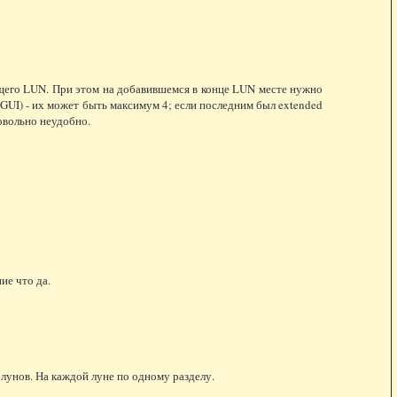
ющего LUN. При этом на добавившемся в конце LUN месте нужно
 GUI) - их может быть максимум 4; если последним был extended
довольно неудобно.
ие что да.
 лунов. На каждой луне по одному разделу.