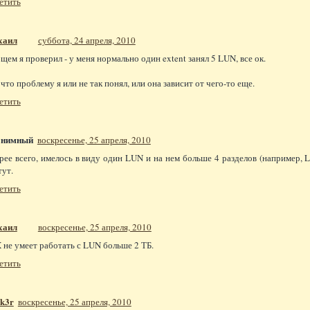
етить
хаил
суббота, 24 апреля, 2010
бщем я проверил - у меня нормально один extent занял 5 LUN, все ок.
 что проблему я или не так понял, или она зависит от чего-то еще.
етить
онимный
воскресенье, 25 апреля, 2010
рее всего, имелось в виду один LUN и на нем больше 4 разделов (например, L
тут.
етить
хаил
воскресенье, 25 апреля, 2010
 не умеет работать с LUN больше 2 ТБ.
етить
1k3r
воскресенье, 25 апреля, 2010