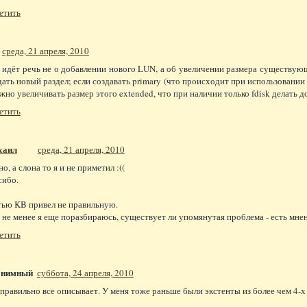
етить
среда, 21 апреля, 2010
 идёт речь не о добавлении нового LUN, а об увеличении размера существу
дать новый раздел; если создавать primary (что происходит при использовании
ужно увеличивать размер этого extended, что при наличии только fdisk делать 
етить
хаил
среда, 21 апреля, 2010
о, а слона то я и не приметил :((
сибо.
тью KB привел не правильную.
 не менее я еще поразбираюсь, существует ли упомянутая проблема - есть мнен
етить
онимный
суббота, 24 апреля, 2010
 правильно все описывает. У меня тоже раньше были экстенты из более чем 4-х