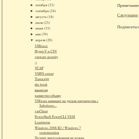
октября
(23)
Примечание.
►
сентября
(24)
►
Следующее
августа
(18)
►
июля
(23)
►
Подписатьс
июня
(33)
►
мая
(39)
►
апреля
(20)
▼
VMforce
Hyper-V и CSV
vmware security
:)
VCAP
VMFS extent
Transcript
the book
вакансия
разместил объяву
VMware намекает на детали партнерства с
Salesforce...
vmClient
PowerShell PowerCLI VESI
Loadstorm
Windows 2008 R2 / Windows 7
customization
Почему виртуализация не нужна