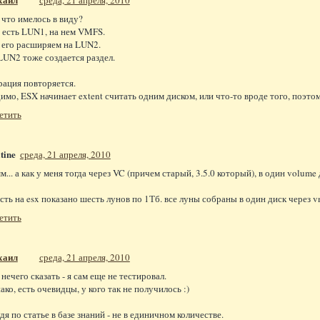
среда, 21 апреля, 2010
, что имелось в виду?
 есть LUN1, на нем VMFS.
его расширяем на LUN2.
LUN2 тоже создается раздел.
рация повторяется.
имо, ESX начинает extent считать одним диском, или что-то вроде того, поэтому
етить
tine
среда, 21 апреля, 2010
м... а как у меня тогда через VC (причем старый, 3.5.0 который), в один volum
есть на esx показано шесть лунов по 1Тб. все луны собраны в один диск через vm
етить
хаил
среда, 21 апреля, 2010
 нечего сказать - я сам еще не тестировал.
ако, есть очевидцы, у кого так не получилось :)
удя по статье в базе знаний - не в единичном количестве.