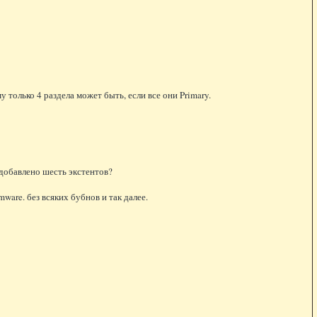
 только 4 раздела может быть, если все они Primary.
e добавлено шесть экстентов?
ware. без всяких бубнов и так далее.