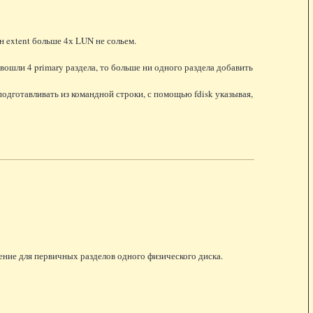
ин extent больше 4х LUN не сольем.
t вошли 4 primary раздела, то больше ни одного раздела добавить
подготавливать из командной строки, с помощью fdisk указывая,
чение для первичных разделов одного физического диска.