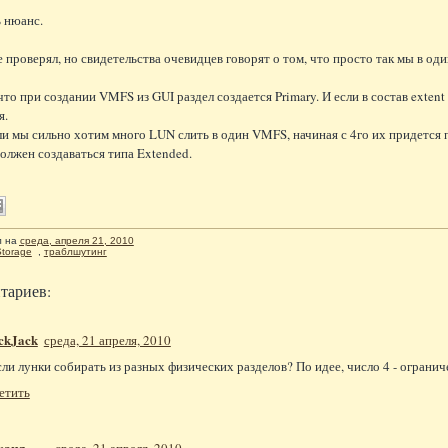
ь нюанс.
е проверял, но свидетельства очевидцев говорят о том, что просто так мы в од
что при создании VMFS из GUI раздел создается Primary. И если в состав exten
я.
ли мы сильно хотим много LUN слить в один VMFS, начиная с 4го их придется 
должен создаваться типа Extended.
л
на
среда, апреля 21, 2010
torage
,
траблшутинг
тариев:
ckJack
среда, 21 апреля, 2010
сли лунки собирать из разных физических разделов? По идее, число 4 - ограни
етить
хаил