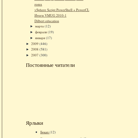
romx
vSphere Script PowerShell + PowerCL
Итоги VMUG 2010-1
Dilbert education
марта
(12)
►
февраля
(19)
►
января
(17)
►
2009
(446)
►
2008
(581)
►
2007
(300)
►
Постоянные читатели
Ярлыки
Бекап
(12)