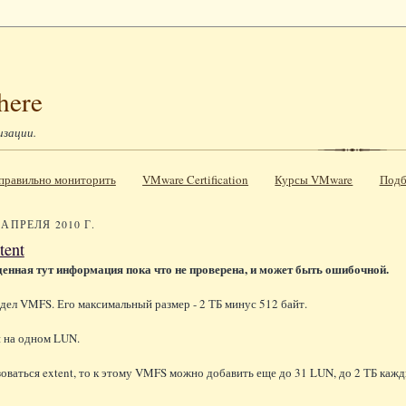
here
изации.
к правильно мониторить
VMware Certification
Курсы VMware
Подб
 АПРЕЛЯ 2010 Г.
tent
денная тут информация пока что не проверена, и может быть ошибочной.
здел VMFS. Его максимальный размер - 2 ТБ минус 512 байт.
н на одном LUN.
зоваться extent, то к этому VMFS можно добавить еще до 31 LUN, до 2 ТБ ка