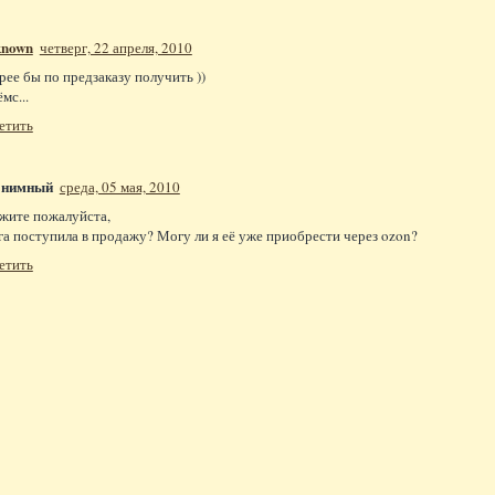
known
четверг, 22 апреля, 2010
рее бы по предзаказу получить ))
мс...
етить
онимный
среда, 05 мая, 2010
жите пожалуйста,
га поступила в продажу? Могу ли я её уже приобрести через ozon?
етить