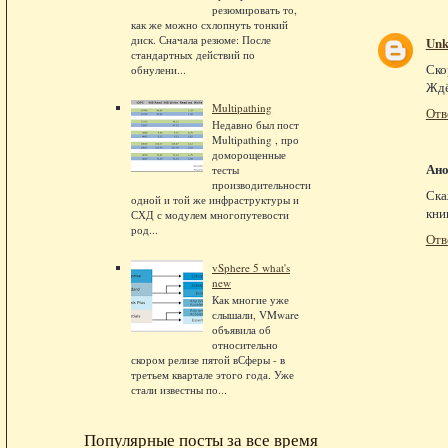
резюмировать то,
как же можно схлопнуть тонкий
диск. Сначала резюме: После
Un
стандартных действий по
Ско
обнулени...
Ждё
Multipathing
Отв
Недавно был пост
Multipathing , про
доморощенные
Ан
тесты
производительности
Ска
одной и той же инфраструктуры и
кни
СХД с модулем многопутевости
род...
Отв
vSphere 5 what's
new
Как многие уже
слышали, VMware
объявила об
относительно
скором релизе пятой вСферы - в
третьем квартале этого года. Уже
стали известны по...
Популярные посты за все время