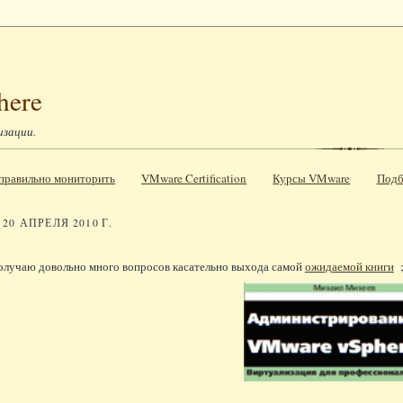
here
изации.
к правильно мониторить
VMware Certification
Курсы VMware
Подб
20 АПРЕЛЯ 2010 Г.
получаю довольно много вопросов касательно выхода самой
ожидаемой книги
;