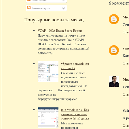
6 коммент
Комментарии
Mic
Популярные посты за месяц
Сен
VCAP4-DCA Exam Score Report
Отв
Пару минут назад на почту упало
письмо с заголовком Your VCAP4-
DCA Exam Score Report . С легким
vms
волнением я открываю приложенный
документ,...
Как
Отв
vSphere network test
- vmxnet3
Со мной и с вами
поделились очень
Ми
интересным
исследованием. Из
я е
переписки: По следам вот этой
Отв
дискуссии на
Вареруссишгруппенфоруме ...
Sai
thin vmdk shrik. Как
уменьшить размер
А р
тонкого (thin) диска
Мне захотелось
Отв
проверить и