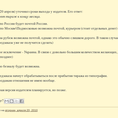
20 апреля) уточнил сроки выхода у издателя. Его ответ:
ют тираж к концу месяца.
 по России будет почтой России.
о Москве\Подмосковью возможна почтой, курьером (стоит отдельных денег)
 за рубеж возможна почтой, однако это обычно слишком дорого. В таком случае
редзаказа уже не получится сделать)
е исключение - Украина. В связи с довольно большим количеством желающих, в
 позднее)
по безналу будет возможна.
редзаказа начнут обрабатываться после прибытия тиража из типографии.
родажам отношения не имею вообще.
ная версия издателем планируется, но позже.
ще?
л
на
вторник, апреля 20, 2010