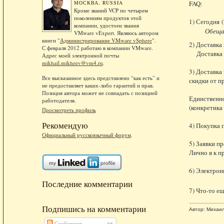
FAQ:
МОСКВА, RUSSIA
Кроме званий VCP по четырем
поколениям продуктов этой
1) Сегодня (
компании, удостоен звания
Обеща
VMware vExpert. Являюсь автором
книги "
Администрирование VMware vSphere
".
2) Доставка
С февраля 2012 работаю в компании VMware.
Доставка п
Адрес моей электронной почты
mikhail.mikheev@vm4.ru
.
3) Доставка
Все высказанное здесь представлено “как есть” и
скидки от п
не предоставляет каких-либо гарантий и прав.
Позиция автора может не совпадать с позицией
Единственно
работодателя.
(конкретика
Просмотреть профиль
Рекомендую
4) Покупка 
Официальный русскоязычный форум
.
5) Заявки п
Лично я к п
6) Электрон
Последние комментарии
7) Что-то е
Подпишись на комментарии
Автор:
Михаи
Сообщения