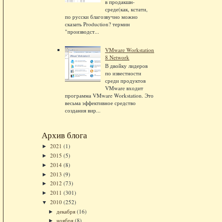
в продакшн-
среде(как, кстати,
по русски благозвучно можно
сказать Production? термин
"производст...
VMware Workstation
8 Network
В двойку лидеров
по известности
среди продуктов
VMware входит
программа VMware Workstation. Это
весьма эффективное средство
создания вир...
Архив блога
2021
(1)
►
2015
(5)
►
2014
(8)
►
2013
(9)
►
2012
(73)
►
2011
(301)
►
2010
(252)
▼
декабря
(16)
►
ноября
(8)
►