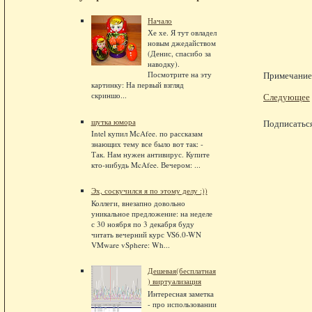
Начало
Хе хе. Я тут овладел
новым джедайством
(Денис, спасибо за
наводку).
Посмотрите на эту
Примечание.
картинку: На первый взгляд
скриншо...
Следующее
шутка юмора
Подписатьс
Intel купил McAfee. по рассказам
знающих тему все было вот так: -
Так. Нам нужен антивирус. Купите
кто-нибудь McAfee. Вечером: ...
Эх, соскучился я по этому делу :))
Коллеги, внезапно довольно
уникальное предложение: на неделе
с 30 ноября по 3 декабря буду
читать вечерний курс VS6.0-WN
VMware vSphere: Wh...
Дешевая(бесплатная
) виртуализация
Интересная заметка
- про использовании