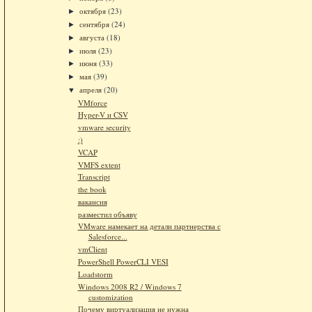
октября
(23)
►
сентября
(24)
►
августа
(18)
►
июля
(23)
►
июня
(33)
►
мая
(39)
►
апреля
(20)
▼
VMforce
Hyper-V и CSV
vmware security
:)
VCAP
VMFS extent
Transcript
the book
вакансия
разместил объяву
VMware намекает на детали партнерства с
Salesforce...
vmClient
PowerShell PowerCLI VESI
Loadstorm
Windows 2008 R2 / Windows 7
customization
Почему виртуализация не нужна