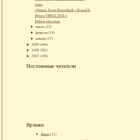
romx
vSphere Script PowerShell + PowerCL
Итоги VMUG 2010-1
Dilbert education
марта
(12)
►
февраля
(19)
►
января
(17)
►
2009
(446)
►
2008
(581)
►
2007
(300)
►
Постоянные читатели
Ярлыки
Бекап
(12)