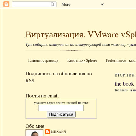
Виртуализация. VMware vSp
Тут собираю интересное по интересующей меня теме виртуал
Главная страница
Книга по vSphere
Performance - ка
Подпишись на обновления по
ВТОРНИК, 
RSS
the book
Коллеги, я 
Посты по email
укажите адрес электрической почты:
Обо мне
МИХАИЛ