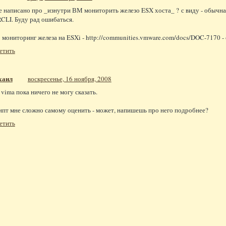
де написано про _изнутри ВМ мониторить железо ESX хоста_ ? с виду - обычна
RCLI. Буду рад ошибаться.
 мониторинг железа на ESXi - http://communities.vmware.com/docs/DOC-7170 -
етить
хаил
воскресенье, 16 ноября, 2008
 vima пока ничего не могу сказать.
ипт мне сложно самому оценить - может, напишешь про него подробнее?
етить