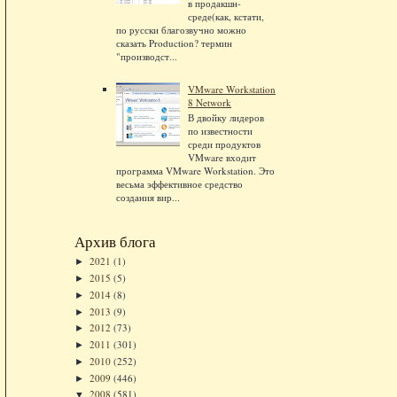
в продакшн-
среде(как, кстати,
по русски благозвучно можно
сказать Production? термин
"производст...
VMware Workstation
8 Network
В двойку лидеров
по известности
среди продуктов
VMware входит
программа VMware Workstation. Это
весьма эффективное средство
создания вир...
Архив блога
2021
(1)
►
2015
(5)
►
2014
(8)
►
2013
(9)
►
2012
(73)
►
2011
(301)
►
2010
(252)
►
2009
(446)
►
2008
(581)
▼