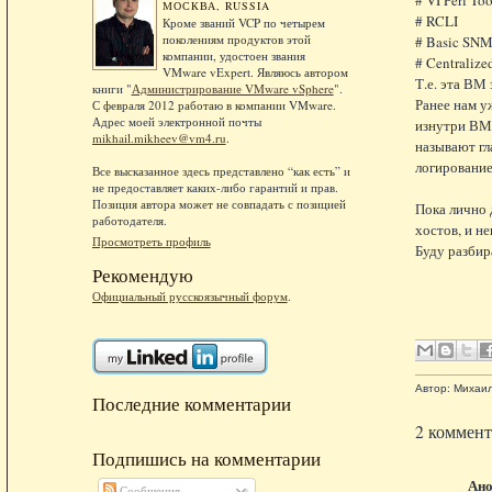
МОСКВА, RUSSIA
# RCLI
Кроме званий VCP по четырем
поколениям продуктов этой
# Basic SN
компании, удостоен звания
# Centralize
VMware vExpert. Являюсь автором
Т.е. эта ВМ
книги "
Администрирование VMware vSphere
".
Ранее нам у
С февраля 2012 работаю в компании VMware.
Адрес моей электронной почты
изнутри ВМ 
mikhail.mikheev@vm4.ru
.
называют гл
логирование
Все высказанное здесь представлено “как есть” и
не предоставляет каких-либо гарантий и прав.
Позиция автора может не совпадать с позицией
Пока лично 
работодателя.
хостов, и н
Просмотреть профиль
Буду разбир
Рекомендую
Официальный русскоязычный форум
.
Автор:
Михаи
Последние комментарии
2 коммент
Подпишись на комментарии
Ан
Сообщения