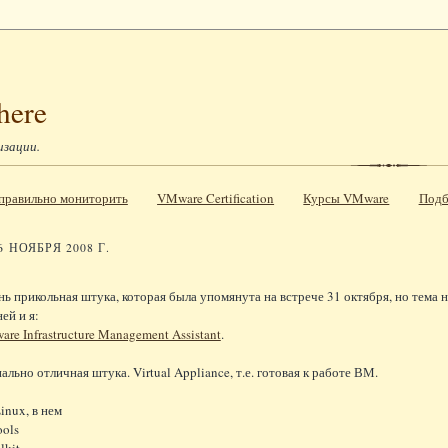
here
изации.
к правильно мониторить
VMware Certification
Курсы VMware
Подб
6 НОЯБРЯ 2008 Г.
нь прикольная штука, которая была упомянута на встрече 31 октября, но тема н
ей и я:
re Infrastructure Management Assistant
.
льно отличная штука. Virtual Appliance, т.е. готовая к работе ВМ.
inux, в нем
ols
lkit