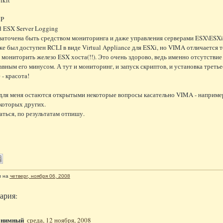
MP
d ESX Server Logging
 заточена быть средством мониторинга и даже управления серверами ESX\ESXi
же был доступен RCLI в виде Virtual Appliance для ESXi, но VIMA отличается т
мониторить железо ESX хоста(!!). Это очень здорово, ведь именно отсутстви
авным его минусом. А тут и мониторинг, и запуск скриптов, и установка трет
 - красота!
для меня остаются открытыми некоторые вопросы касательно VIMA - например
екоторых других.
аться, по результатам отпишу.
л
на
четверг, ноября 06, 2008
ария:
онимный
среда, 12 ноября, 2008