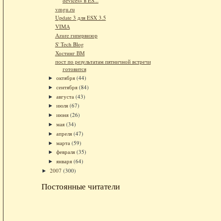
devices» в ES...
vmgu.ru
Update 3 для ESX 3.5
VIMA
Azure гипервизор
S' Tech Blog
Хостинг ВМ
пост по результатам пятничной встречи
готовится
октября
(44)
►
сентября
(84)
►
августа
(43)
►
июля
(67)
►
июня
(26)
►
мая
(34)
►
апреля
(47)
►
марта
(59)
►
февраля
(35)
►
января
(64)
►
2007
(300)
►
Постоянные читатели