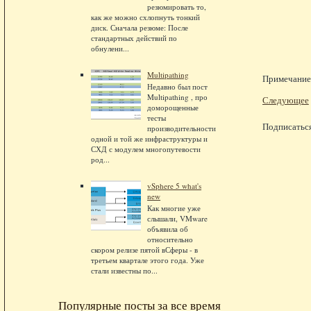
резюмировать то,
как же можно схлопнуть тонкий
диск. Сначала резюме: После
стандартных действий по
обнулени...
Multipathing
Примечание.
Недавно был пост
Multipathing , про
Следующее
доморощенные
тесты
Подписатьс
производительности
одной и той же инфраструктуры и
СХД с модулем многопутевости
род...
vSphere 5 what's
new
Как многие уже
слышали, VMware
объявила об
относительно
скором релизе пятой вСферы - в
третьем квартале этого года. Уже
стали известны по...
Популярные посты за все время