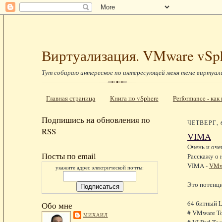
Виртуализация. VMware vSp
Тут собираю интересное по интересующей меня теме виртуал
Главная страница
Книга по vSphere
Performance - ка
Подпишись на обновления по
ЧЕТВЕРГ, 
RSS
VIMA
Очень и оче
Посты по email
Расскажу о н
VIMA -
VMwa
укажите адрес электрической почты:
Это потенциа
64 битный L
Обо мне
# VMware To
МИХАИЛ
# VI Perl Too