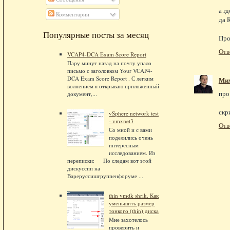
а г
Комментарии
да 
Популярные посты за месяц
Про
Отв
VCAP4-DCA Exam Score Report
Пару минут назад на почту упало
письмо с заголовком Your VCAP4-
DCA Exam Score Report . С легким
Ми
волнением я открываю приложенный
про
документ,...
скр
vSphere network test
- vmxnet3
Отв
Со мной и с вами
поделились очень
интересным
исследованием. Из
переписки: По следам вот этой
дискуссии на
Вареруссишгруппенфоруме ...
thin vmdk shrik. Как
уменьшить размер
тонкого (thin) диска
Мне захотелось
проверить и