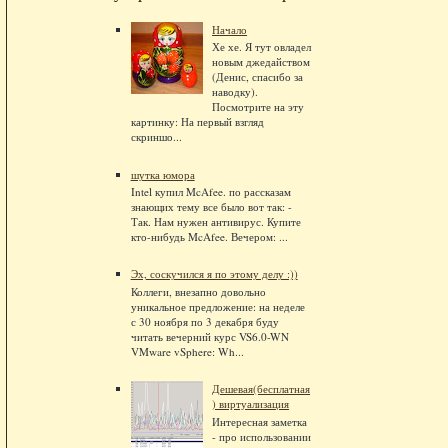
Начало
Хе хе. Я тут овладел
новым джедайством
(Денис, спасибо за
наводку).
Посмотрите на эту
картинку: На первый взгляд
скриншо...
шутка юмора
Intel купил McAfee. по рассказам
знающих тему все было вот так: -
Так. Нам нужен антивирус. Купите
кто-нибудь McAfee. Вечером: ...
Эх, соскучился я по этому делу :))
Коллеги, внезапно довольно
уникальное предложение: на неделе
с 30 ноября по 3 декабря буду
читать вечерний курс VS6.0-WN
VMware vSphere: Wh...
Дешевая(бесплатная
) виртуализация
Интересная заметка
- про использовании