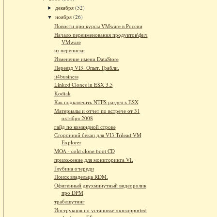
декабря
(52)
►
ноября
(26)
▼
Новости про курсы VMware в России
Начало переименования продуктов\фич
VMware
из переписки
Изменение имени DataStore
Переезд VI3. Опыт. Грабли.
it4business
Linked Clones in ESX 3.5
Kodiak
Как подключить NTFS раздел к ESX
Материалы и отчет по встрече от 31
октября 2008
гайд по командной строке
Сторонний бекап для VI3 Trilead VM
Explorer
MOA - cold clone boot CD
приложение для мониторинга VI.
Глубина очереди
Поиск владельца RDM.
Офигенный двухминутный видеоролик
про DPM
траблшутинг
Инструкция по установке «unsupported