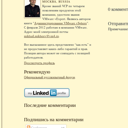
МОСКВА, RUSSIA
Кроме званий VCP по четырем
0 коммент
поколениям продуктов этой
компании, удостоен звания
VMware vExpert. Являюсь автором
Отправит
книги "
Администрирование VMware vSphere
".
С февраля 2012 работаю в компании VMware.
Примечание.
Адрес моей электронной почты
mikhail.mikheev@vm4.ru
.
Все высказанное здесь представлено “как есть” и
не предоставляет каких-либо гарантий и прав.
Позиция автора может не совпадать с позицией
работодателя.
Просмотреть профиль
Рекомендую
Официальный русскоязычный форум
.
Последние комментарии
Подпишись на комментарии
Сообщения