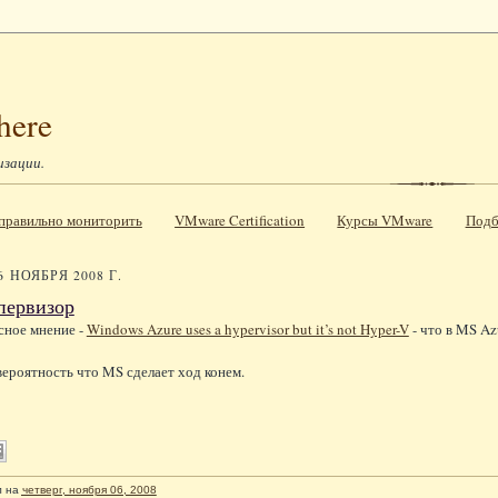
here
изации.
к правильно мониторить
VMware Certification
Курсы VMware
Подб
6 НОЯБРЯ 2008 Г.
первизор
сное мнение -
Windows Azure uses a hypervisor but it’s not Hyper-V
- что в MS Az
 вероятность что MS сделает ход конем.
л
на
четверг, ноября 06, 2008