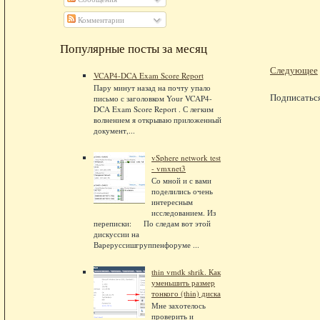
Комментарии
Популярные посты за месяц
Следующее
VCAP4-DCA Exam Score Report
Пару минут назад на почту упало
Подписатьс
письмо с заголовком Your VCAP4-
DCA Exam Score Report . С легким
волнением я открываю приложенный
документ,...
vSphere network test
- vmxnet3
Со мной и с вами
поделились очень
интересным
исследованием. Из
переписки: По следам вот этой
дискуссии на
Вареруссишгруппенфоруме ...
thin vmdk shrik. Как
уменьшить размер
тонкого (thin) диска
Мне захотелось
проверить и