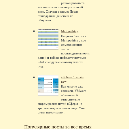
резюмировать то,
как же можно схлопнуть тонкий
диск. Сначала резюме: После
стандартных действий по
обнулени...
Multipathing
Недавно был пост
Multipathing , про
доморощенные
тесты
производительности
одной и той же инфраструктуры и
СХД с модулем многопутевости
род...
vSphere 5 what's
new
Как многие уже
слышали, VMware
объявила об
относительно
скором релизе пятой вСферы - в
третьем квартале этого года. Уже
стали известны по...
Популярные посты за все время