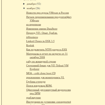
декабря
(52)
►
ноября
(26)
▼
Новости про курсы VMware в России
Начало переименования продуктов\фич
VMware
из переписки
Изменение имени DataStore
Переезд VI3. Опыт. Грабли.
it4business
Linked Clones in ESX 3.5
Kodiak
Как подключить NTFS раздел к ESX
Материалы и отчет по встрече от 31
октября 2008
гайд по командной строке
Сторонний бекап для VI3 Trilead VM
Explorer
MOA - cold clone boot CD
приложение для мониторинга VI.
Глубина очереди
Поиск владельца RDM.
Офигенный двухминутный видеоролик
про DPM
траблшутинг
Инструкция по установке «unsupported