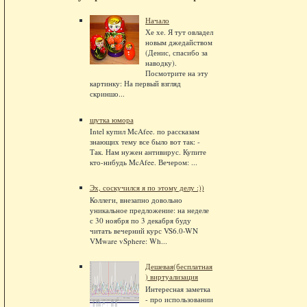
Начало
Хе хе. Я тут овладел
новым джедайством
(Денис, спасибо за
наводку).
Посмотрите на эту
картинку: На первый взгляд
скриншо...
шутка юмора
Intel купил McAfee. по рассказам
знающих тему все было вот так: -
Так. Нам нужен антивирус. Купите
кто-нибудь McAfee. Вечером: ...
Эх, соскучился я по этому делу :))
Коллеги, внезапно довольно
уникальное предложение: на неделе
с 30 ноября по 3 декабря буду
читать вечерний курс VS6.0-WN
VMware vSphere: Wh...
Дешевая(бесплатная
) виртуализация
Интересная заметка
- про использовании