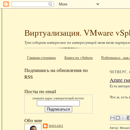
Виртуализация. VMware vSp
Тут собираю интересное по интересующей меня теме виртуал
Главная страница
Книга по vSphere
Performance - ка
Подпишись на обновления по
ЧЕТВЕРГ, 
RSS
Azure ги
Есть интере
Посты по email
Что ж, есть
укажите адрес электрической почты:
Обо мне
МИХАИЛ
Автор:
Михаи