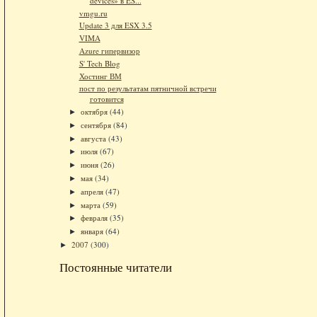
devices» в ES...
vmgu.ru
Update 3 для ESX 3.5
VIMA
Azure гипервизор
S' Tech Blog
Хостинг ВМ
пост по результатам пятничной встречи
готовится
октября
(44)
►
сентября
(84)
►
августа
(43)
►
июля
(67)
►
июня
(26)
►
мая
(34)
►
апреля
(47)
►
марта
(59)
►
февраля
(35)
►
января
(64)
►
2007
(300)
►
Постоянные читатели