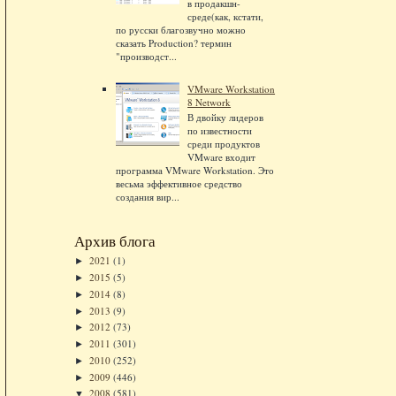
в продакшн-
среде(как, кстати,
по русски благозвучно можно
сказать Production? термин
"производст...
VMware Workstation
8 Network
В двойку лидеров
по известности
среди продуктов
VMware входит
программа VMware Workstation. Это
весьма эффективное средство
создания вир...
Архив блога
2021
(1)
►
2015
(5)
►
2014
(8)
►
2013
(9)
►
2012
(73)
►
2011
(301)
►
2010
(252)
►
2009
(446)
►
2008
(581)
▼