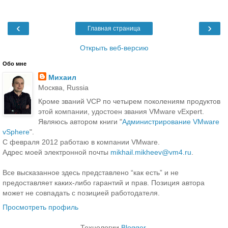
‹
›
Главная страница
Открыть веб-версию
Обо мне
Михаил
Москва, Russia
Кроме званий VCP по четырем поколениям продуктов
этой компании, удостоен звания VMware vExpert.
Являюсь автором книги "
Администрирование VMware
vSphere
".
С февраля 2012 работаю в компании VMware.
Адрес моей электронной почты
mikhail.mikheev@vm4.ru
.
Все высказанное здесь представлено “как есть” и не
предоставляет каких-либо гарантий и прав. Позиция автора
может не совпадать с позицией работодателя.
Просмотреть профиль
Технологии
Blogger
.