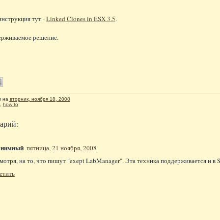
нструкция тут -
Linked Clones in ESX 3.5
.
ерживаемое решение.
л
на
вторник, ноября 18, 2008
,
how to
арий:
онимный
пятница, 21 ноября, 2008
мотря, на то, что пишут "exept LabManager". Эта техника поддерживается и в S
етить