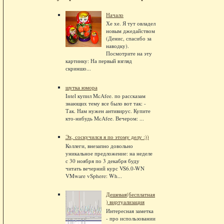
Начало
Хе хе. Я тут овладел
новым джедайством
(Денис, спасибо за
наводку).
Посмотрите на эту
картинку: На первый взгляд
скриншо...
шутка юмора
Intel купил McAfee. по рассказам
знающих тему все было вот так: -
Так. Нам нужен антивирус. Купите
кто-нибудь McAfee. Вечером: ...
Эх, соскучился я по этому делу :))
Коллеги, внезапно довольно
уникальное предложение: на неделе
с 30 ноября по 3 декабря буду
читать вечерний курс VS6.0-WN
VMware vSphere: Wh...
Дешевая(бесплатная
) виртуализация
Интересная заметка
- про использовании