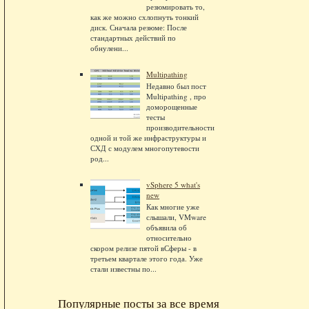
резюмировать то,
как же можно схлопнуть тонкий
диск. Сначала резюме: После
стандартных действий по
обнулени...
Multipathing
Недавно был пост
Multipathing , про
доморощенные
тесты
производительности
одной и той же инфраструктуры и
СХД с модулем многопутевости
род...
vSphere 5 what's
new
Как многие уже
слышали, VMware
объявила об
относительно
скором релизе пятой вСферы - в
третьем квартале этого года. Уже
стали известны по...
Популярные посты за все время