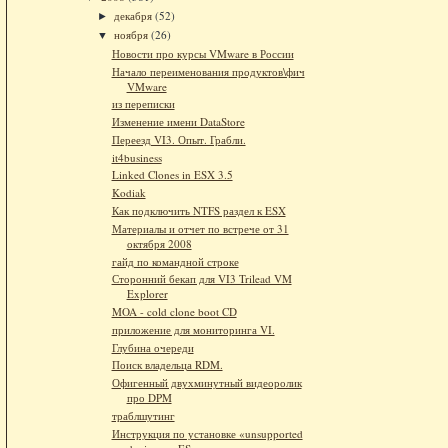
декабря
(52)
►
ноября
(26)
▼
Новости про курсы VMware в России
Начало переименования продуктов\фич
VMware
из переписки
Изменение имени DataStore
Переезд VI3. Опыт. Грабли.
it4business
Linked Clones in ESX 3.5
Kodiak
Как подключить NTFS раздел к ESX
Материалы и отчет по встрече от 31
октября 2008
гайд по командной строке
Сторонний бекап для VI3 Trilead VM
Explorer
MOA - cold clone boot CD
приложение для мониторинга VI.
Глубина очереди
Поиск владельца RDM.
Офигенный двухминутный видеоролик
про DPM
траблшутинг
Инструкция по установке «unsupported