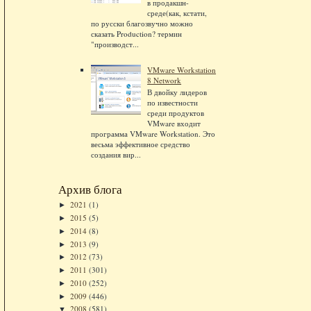
в продакшн-
среде(как, кстати,
по русски благозвучно можно
сказать Production? термин
"производст...
VMware Workstation
8 Network
В двойку лидеров
по известности
среди продуктов
VMware входит
программа VMware Workstation. Это
весьма эффективное средство
создания вир...
Архив блога
2021
(1)
►
2015
(5)
►
2014
(8)
►
2013
(9)
►
2012
(73)
►
2011
(301)
►
2010
(252)
►
2009
(446)
►
2008
(581)
▼