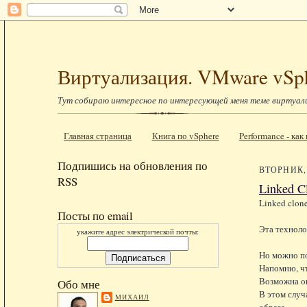
Виртуализация. VMware vSp
Тут собираю интересное по интересующей меня теме виртуал
Главная страница
Книга по vSphere
Performance - ка
Подпишись на обновления по
ВТОРНИК, 
RSS
Linked C
Linked clone
Посты по email
Эта техноло
укажите адрес электрической почты:
Но можно по
Напомню, чт
Возможна он
Обо мне
В этом случ
МИХАИЛ
образа.