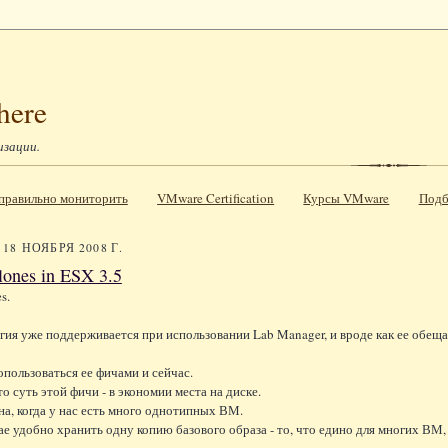
here
изации.
к правильно мониторить
VMware Certification
Курсы VMware
Подб
18 НОЯБРЯ 2008 Г.
lones in ESX 3.5
s.
гия уже поддерживается при использовании Lab Manager, и вроде как ее обеща
пользоваться ее фичами и сейчас.
о суть этой фичи - в экономии места на диске.
а, когда у нас есть много однотипных ВМ.
ае удобно хранить одну копию базового образа - то, что едино для многих ВМ