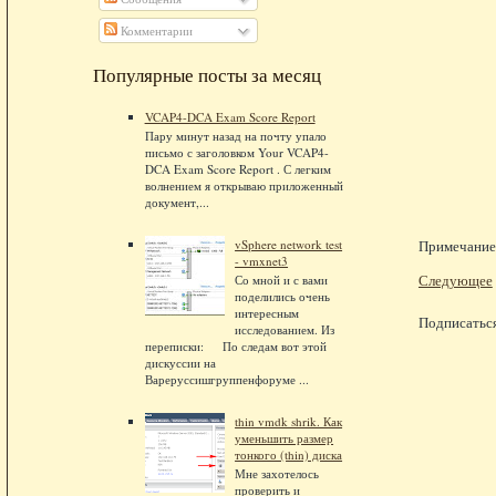
Комментарии
Популярные посты за месяц
VCAP4-DCA Exam Score Report
Пару минут назад на почту упало
письмо с заголовком Your VCAP4-
DCA Exam Score Report . С легким
волнением я открываю приложенный
документ,...
vSphere network test
Примечание.
- vmxnet3
Следующее
Со мной и с вами
поделились очень
интересным
Подписатьс
исследованием. Из
переписки: По следам вот этой
дискуссии на
Вареруссишгруппенфоруме ...
thin vmdk shrik. Как
уменьшить размер
тонкого (thin) диска
Мне захотелось
проверить и