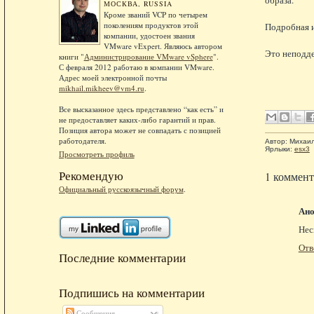
МОСКВА, RUSSIA
Кроме званий VCP по четырем
поколениям продуктов этой
Подробная и
компании, удостоен звания
VMware vExpert. Являюсь автором
Это неподд
книги "
Администрирование VMware vSphere
".
С февраля 2012 работаю в компании VMware.
Адрес моей электронной почты
mikhail.mikheev@vm4.ru
.
Все высказанное здесь представлено “как есть” и
не предоставляет каких-либо гарантий и прав.
Позиция автора может не совпадать с позицией
работодателя.
Автор:
Михаи
Ярлыки:
esx3
Просмотреть профиль
Рекомендую
1 коммент
Официальный русскоязычный форум
.
Ан
Нес
Отв
Последние комментарии
Подпишись на комментарии
Сообщения