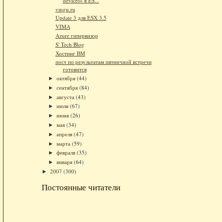
devices» в ES...
vmgu.ru
Update 3 для ESX 3.5
VIMA
Azure гипервизор
S' Tech Blog
Хостинг ВМ
пост по результатам пятничной встречи
готовится
октября
(44)
►
сентября
(84)
►
августа
(43)
►
июля
(67)
►
июня
(26)
►
мая
(34)
►
апреля
(47)
►
марта
(59)
►
февраля
(35)
►
января
(64)
►
2007
(300)
►
Постоянные читатели