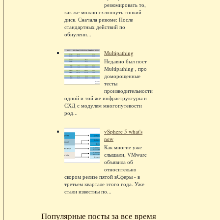
резюмировать то,
как же можно схлопнуть тонкий
диск. Сначала резюме: После
стандартных действий по
обнулени...
Multipathing
Недавно был пост
Multipathing , про
доморощенные
тесты
производительности
одной и той же инфраструктуры и
СХД с модулем многопутевости
род...
vSphere 5 what's
new
Как многие уже
слышали, VMware
объявила об
относительно
скором релизе пятой вСферы - в
третьем квартале этого года. Уже
стали известны по...
Популярные посты за все время