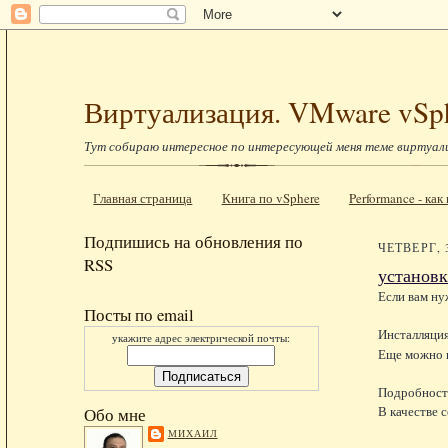
Виртуализация. VMware vSp
Тут собираю интересное по интересующей меня теме виртуал
Главная страница
Книга по vSphere
Performance - ка
Подпишись на обновления по
ЧЕТВЕРГ, 
RSS
установк
Если вам ну
Посты по email
Инсталляция
укажите адрес электрической почты:
Еще можно 
Подробност
В качестве
Обо мне
МИХАИЛ