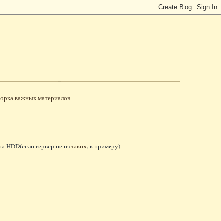
орка важных материалов
на HDD(если сервер не из
таких
, к примеру)