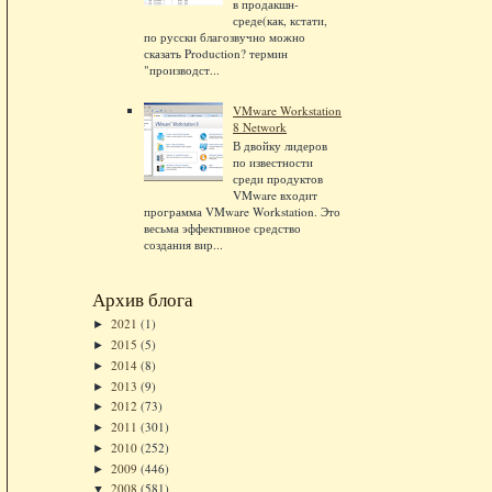
в продакшн-
среде(как, кстати,
по русски благозвучно можно
сказать Production? термин
"производст...
VMware Workstation
8 Network
В двойку лидеров
по известности
среди продуктов
VMware входит
программа VMware Workstation. Это
весьма эффективное средство
создания вир...
Архив блога
2021
(1)
►
2015
(5)
►
2014
(8)
►
2013
(9)
►
2012
(73)
►
2011
(301)
►
2010
(252)
►
2009
(446)
►
2008
(581)
▼