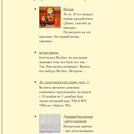
Начало
Хе хе. Я тут овладел
новым джедайством
(Денис, спасибо за
наводку).
Посмотрите на эту
картинку: На первый взгляд
скриншо...
шутка юмора
Intel купил McAfee. по рассказам
знающих тему все было вот так: -
Так. Нам нужен антивирус. Купите
кто-нибудь McAfee. Вечером: ...
Эх, соскучился я по этому делу :))
Коллеги, внезапно довольно
уникальное предложение: на неделе
с 30 ноября по 3 декабря буду
читать вечерний курс VS6.0-WN
VMware vSphere: Wh...
Дешевая(бесплатная
) виртуализация
Интересная заметка
- про использовании