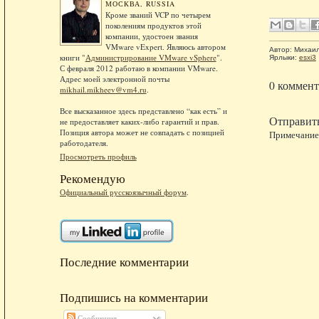
МОСКВА, RUSSIA
Кроме званий VCP по четырем
поколениям продуктов этой
компании, удостоен звания
VMware vExpert. Являюсь автором
Автор:
Михаи
книги "
Администрирование VMware vSphere
".
Ярлыки:
esxi3
С февраля 2012 работаю в компании VMware.
Адрес моей электронной почты
0 коммент
mikhail.mikheev@vm4.ru
.
Все высказанное здесь представлено “как есть” и
Отправит
не предоставляет каких-либо гарантий и прав.
Позиция автора может не совпадать с позицией
Примечание.
работодателя.
Просмотреть профиль
Рекомендую
Официальный русскоязычный форум
.
Последние комментарии
Подпишись на комментарии
Сообщения