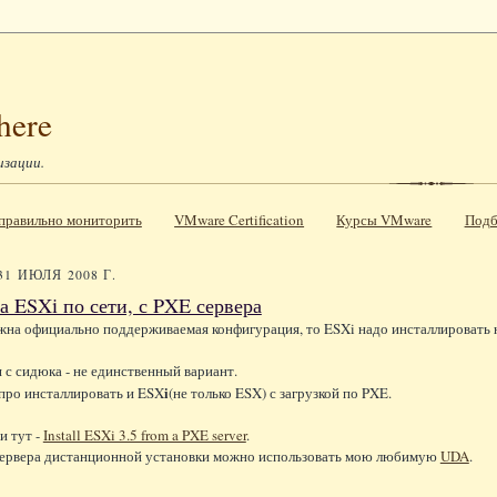
here
изации.
к правильно мониторить
VMware Certification
Курсы VMware
Подб
31 ИЮЛЯ 2008 Г.
а ESXi по сети, с PXE сервера
жна официально поддерживаемая конфигурация, то ESXi надо инсталлировать 
 с сидюка - не единственный вариант.
i
про инсталлировать и ESX
(не только ESX) с загрузкой по PXE.
и тут -
Install ESXi 3.5 from a PXE server
.
 сервера дистанционной установки можно использовать мою любимую
UDA
.