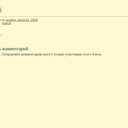
л
на
четверг, июля 31, 2008
,
how to
.:
ь комментарий
 Отправлять комментарии могут только участники этого блога.