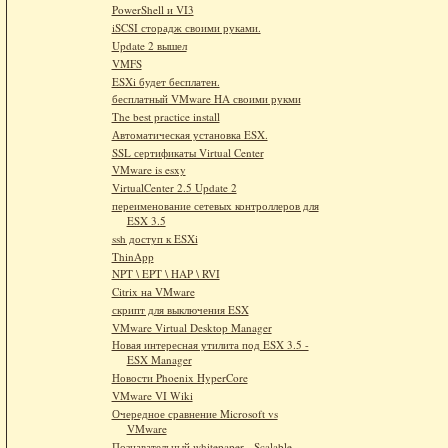
PowerShell и VI3
iSCSI сторадж своими руками.
Update 2 вышел
VMFS
ESXi будет бесплатен.
бесплатный VMware HA своими рукми
The best practice install
Автоматическая установка ESX.
SSL сертификаты Virtual Center
VMware is esxy
VirtualCenter 2.5 Update 2
переименование сетевых контроллеров для
ESX 3.5
ssh доступ к ESXi
ThinApp
NPT \ EPT \ HAP \ RVI
Citrix на VMware
скрипт для выключения ESX
VMware Virtual Desktop Manager
Новая интересная утилита под ESX 3.5 -
ESX Manager
Новости Phoenix HyperCore
VMware VI Wiki
Очередное сравнение Microsoft vs
VMware
Познавательный whitepaper - Scalable