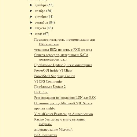
декабря
(52)
►
ноября
(26)
►
октября
(44)
►
сентября
(84)
►
августа
(43)
►
июля
(67)
▼
Производительность и рекомендации для
DRS кластера
установка ESXi по сети, с PXE сервера
Список серверов, материнок и SATA
контроллеров, ра...
Проблемы с Update 2, из комментариев
PowerGUI inside VI Client
PowerShell Scripting Contest
VI OPS Community
Проблемы с Update 2
ESXi free
Рекомендации по созданию LUN для ESX
Оптимизация под Microsoft SQL Server
пропал vmhba
VirtualCenter Passthrough Authentication
Какую бесплатную виртуализацию
выбрать?
лицензирование Microsoft
ESXi бесплатен