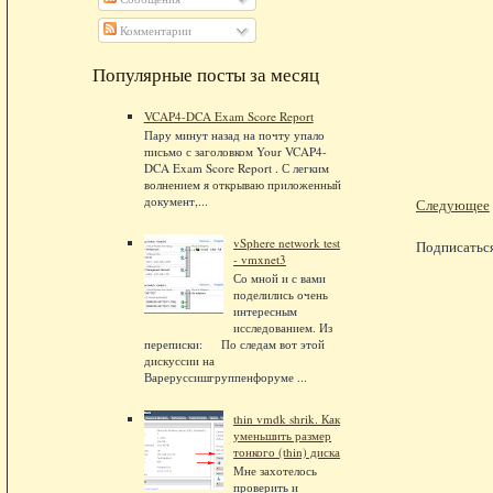
Комментарии
Популярные посты за месяц
VCAP4-DCA Exam Score Report
Пару минут назад на почту упало
письмо с заголовком Your VCAP4-
DCA Exam Score Report . С легким
волнением я открываю приложенный
документ,...
Следующее
vSphere network test
Подписатьс
- vmxnet3
Со мной и с вами
поделились очень
интересным
исследованием. Из
переписки: По следам вот этой
дискуссии на
Вареруссишгруппенфоруме ...
thin vmdk shrik. Как
уменьшить размер
тонкого (thin) диска
Мне захотелось
проверить и