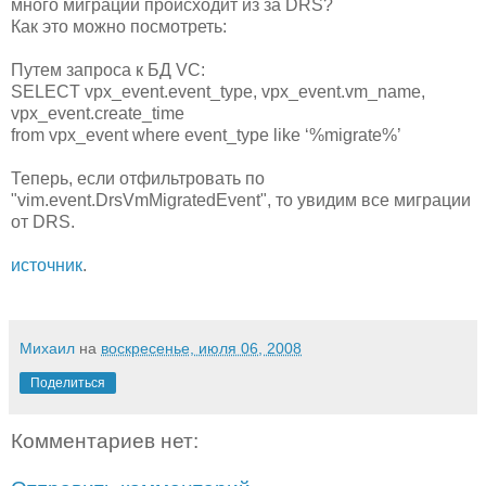
много миграций происходит из за DRS?
Как это можно посмотреть:
Путем запроса к БД VC:
SELECT vpx_event.event_type, vpx_event.vm_name,
vpx_event.create_time
from vpx_event where event_type like ‘%migrate%’
Теперь, если отфильтровать по
"vim.event.DrsVmMigratedEvent", то увидим все миграции
от DRS.
источник
.
Михаил
на
воскресенье, июля 06, 2008
Поделиться
Комментариев нет: