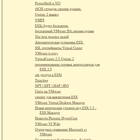
PowerShell и VI3
iSCSI сторадж своими руками.
Update 2 вышел
VMFS
ESXi будет бесплатен.
бесплатный VMware HA своими рукми
The best practice install
Автоматическая установка ESX.
SSL сертификаты Virtual Center
VMware is esxy
VirtualCenter 2.5 Update 2
переименование сетевых контроллеров для
ESX 3.5
ssh доступ к ESXi
ThinApp
NPT \ EPT \ HAP \ RVI
Citrix на VMware
скрипт для выключения ESX
VMware Virtual Desktop Manager
Новая интересная утилита под ESX 3.5 -
ESX Manager
Новости Phoenix HyperCore
VMware VI Wiki
Очередное сравнение Microsoft vs
VMware
Познавательный whitepaper - Scalable