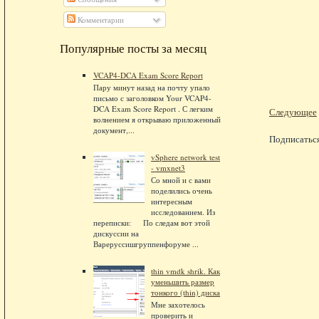
Комментарии
Популярные посты за месяц
VCAP4-DCA Exam Score Report
Пару минут назад на почту упало
письмо с заголовком Your VCAP4-
DCA Exam Score Report . С легким
Следующее
волнением я открываю приложенный
документ,...
Подписатьс
vSphere network test
- vmxnet3
Со мной и с вами
поделились очень
интересным
исследованием. Из
переписки: По следам вот этой
дискуссии на
Вареруссишгруппенфоруме ...
thin vmdk shrik. Как
уменьшить размер
тонкого (thin) диска
Мне захотелось
проверить и