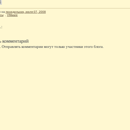
л
на
понедельник, июля 07, 2008
рсы
,
VMware
.:
ь комментарий
 Отправлять комментарии могут только участники этого блога.