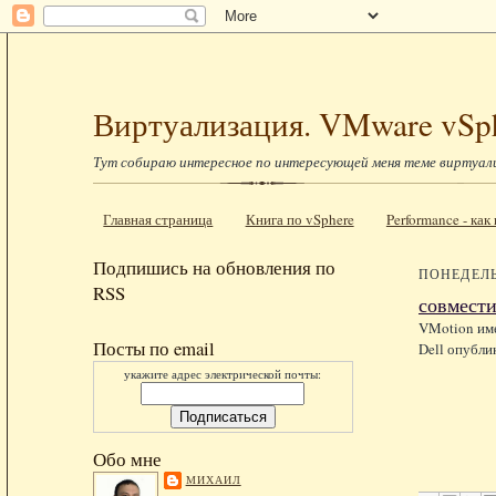
Виртуализация. VMware vSp
Тут собираю интересное по интересующей меня теме виртуал
Главная страница
Книга по vSphere
Performance - ка
Подпишись на обновления по
ПОНЕДЕЛЬ
RSS
совмести
VMotion име
Посты по email
Dell опубли
укажите адрес электрической почты:
Обо мне
МИХАИЛ