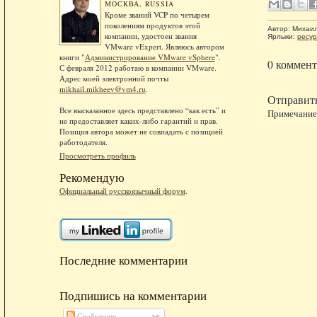
МОСКВА, RUSSIA
Кроме званий VCP по четырем
поколениям продуктов этой
Автор:
Михаи
компании, удостоен звания
Ярлыки:
ресу
VMware vExpert. Являюсь автором
книги "
Администрирование VMware vSphere
".
0 коммент
С февраля 2012 работаю в компании VMware.
Адрес моей электронной почты
mikhail.mikheev@vm4.ru
.
Отправит
Все высказанное здесь представлено “как есть” и
Примечание.
не предоставляет каких-либо гарантий и прав.
Позиция автора может не совпадать с позицией
работодателя.
Просмотреть профиль
Рекомендую
Официальный русскоязычный форум
.
Последние комментарии
Подпишись на комментарии
Сообщения