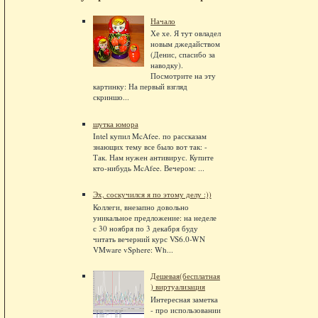
Начало
Хе хе. Я тут овладел
новым джедайством
(Денис, спасибо за
наводку).
Посмотрите на эту
картинку: На первый взгляд
скриншо...
шутка юмора
Intel купил McAfee. по рассказам
знающих тему все было вот так: -
Так. Нам нужен антивирус. Купите
кто-нибудь McAfee. Вечером: ...
Эх, соскучился я по этому делу :))
Коллеги, внезапно довольно
уникальное предложение: на неделе
с 30 ноября по 3 декабря буду
читать вечерний курс VS6.0-WN
VMware vSphere: Wh...
Дешевая(бесплатная
) виртуализация
Интересная заметка
- про использовании