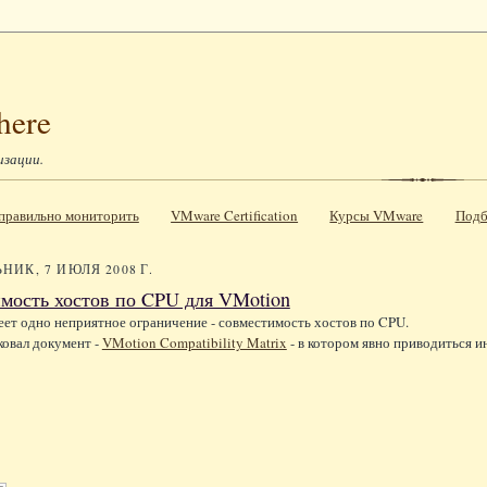
here
изации.
к правильно мониторить
VMware Certification
Курсы VMware
Подб
НИК, 7 ИЮЛЯ 2008 Г.
мость хостов по CPU для VMotion
ет одно неприятное ограничение - совместимость хостов по CPU.
ковал документ -
VMotion Compatibility Matrix
- в котором явно приводиться и