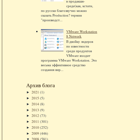
в продакшн-
среде(как, кстати,
по русски благозвучно можно
сказать Production? термин
"производст...
VMware Workstation
8 Network
В двойку лидеров
по известности
среди продуктов
VMware входит
программа VMware Workstation. Это
весьма эффективное средство
создания вир...
Архив блога
2021
(1)
►
2015
(5)
►
2014
(8)
►
2013
(9)
►
2012
(73)
►
2011
(301)
►
2010
(252)
►
2009
(446)
►
2008
(581)
▼