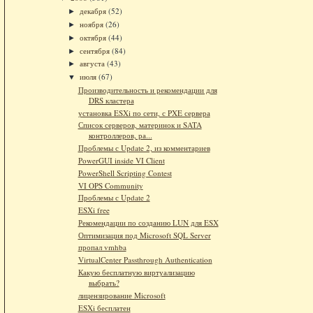
декабря
(52)
►
ноября
(26)
►
октября
(44)
►
сентября
(84)
►
августа
(43)
►
июля
(67)
▼
Производительность и рекомендации для
DRS кластера
установка ESXi по сети, с PXE сервера
Список серверов, материнок и SATA
контроллеров, ра...
Проблемы с Update 2, из комментариев
PowerGUI inside VI Client
PowerShell Scripting Contest
VI OPS Community
Проблемы с Update 2
ESXi free
Рекомендации по созданию LUN для ESX
Оптимизация под Microsoft SQL Server
пропал vmhba
VirtualCenter Passthrough Authentication
Какую бесплатную виртуализацию
выбрать?
лицензирование Microsoft
ESXi бесплатен