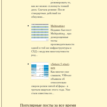
резюмировать то,
как же можно схлопнуть тонкий
диск. Сначала резюме: После
стандартных действий по
обнулени...
Multipathing
Недавно был пост
Multipathing , про
доморощенные
тесты
производительности
одной и той же инфраструктуры и
СХД с модулем многопутевости
род...
vSphere 5 what's
new
Как многие уже
слышали, VMware
объявила об
относительно
скором релизе пятой вСферы - в
третьем квартале этого года. Уже
стали известны по...
Популярные посты за все время