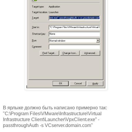
В ярлыке должно быть написано примерно так:
"C:\Program Files\VMware\Infrastructure\Virtual
Infrastructure Client\Launcher\VpxClient.exe” -
passthroughAuth -s VCserver.domain.com"