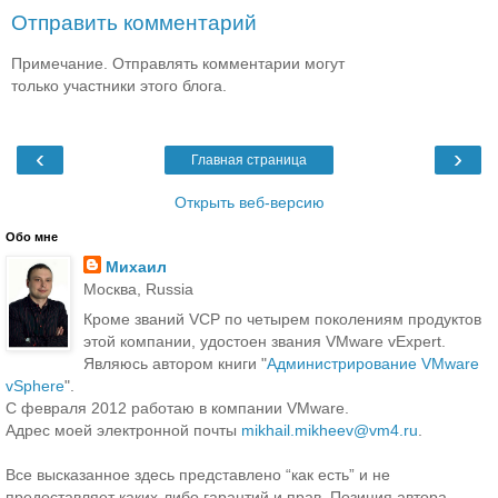
Отправить комментарий
Примечание. Отправлять комментарии могут
только участники этого блога.
‹
›
Главная страница
Открыть веб-версию
Обо мне
Михаил
Москва, Russia
Кроме званий VCP по четырем поколениям продуктов
этой компании, удостоен звания VMware vExpert.
Являюсь автором книги "
Администрирование VMware
vSphere
".
С февраля 2012 работаю в компании VMware.
Адрес моей электронной почты
mikhail.mikheev@vm4.ru
.
Все высказанное здесь представлено “как есть” и не
предоставляет каких-либо гарантий и прав. Позиция автора