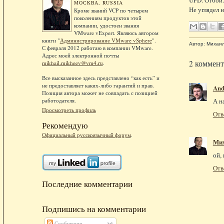
МОСКВА, RUSSIA
Не углядел н
Кроме званий VCP по четырем
поколениям продуктов этой
компании, удостоен звания
VMware vExpert. Являюсь автором
книги "
Администрирование VMware vSphere
".
Автор:
Михаи
С февраля 2012 работаю в компании VMware.
Адрес моей электронной почты
2 коммент
mikhail.mikheev@vm4.ru
.
Все высказанное здесь представлено “как есть” и
не предоставляет каких-либо гарантий и прав.
And
Позиция автора может не совпадать с позицией
А н
работодателя.
Просмотреть профиль
Отв
Рекомендую
Официальный русскоязычный форум
.
Ми
ой,
Отв
Последние комментарии
Подпишись на комментарии
Сообщения