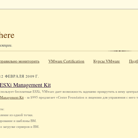
here
изации.
к правильно мониторить
VMware Certification
Курсы VMware
Подб
12 ФЕВРАЛЯ 2009 Г.
ESXi Management Kit
использует бесплатные ESXi, VMware дает возможность задешево прикрутить к нему централ
Management Kit
- за $995 предлагает vCenter Foundation и лицензии для управления с него
те:
ление из одной точки.
ирование и шаблоны ВМ.
о загрузке серверов и ВМ.