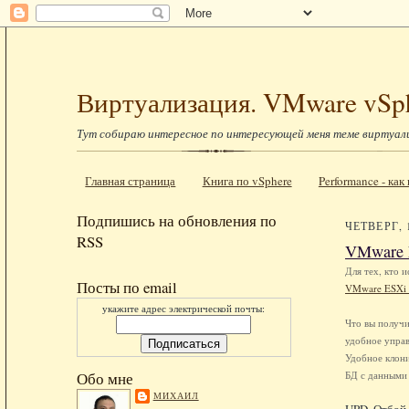
Виртуализация. VMware vSp
Тут собираю интересное по интересующей меня теме виртуал
Главная страница
Книга по vSphere
Performance - ка
Подпишись на обновления по
ЧЕТВЕРГ, 
RSS
VMware 
Для тех, кто 
Посты по email
VMware ESXi 
укажите адрес электрической почты:
Что вы получи
удобное управ
Удобное клон
БД с данными 
Обо мне
МИХАИЛ
UPD. Отбой.