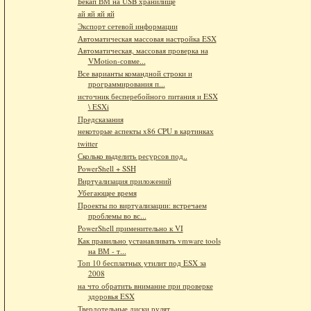
Бекап ВМ на USB хранилище
ай яй яй яй
Экспорт сетевой информации
Автоматическая массовая настройка ESX
Автоматическая, массовая проверка на
VMotion-совме...
Все варианты командной строки и
программирования п...
источник бесперебойного питания и ESX
\ ESXi
Предсказания
некоторые аспекты x86 CPU в картинках
twitter
Сколько выделить ресурсов под..
PowerShell + SSH
Виртуализация приложений
Убегающее время
Проекты по виртуализации: встречаем
проблемы во вс...
PowerShell применительно к VI
Как правильно устанавливать vmware tools
на ВМ - т...
Топ 10 бесплатных утилит под ESX за
2008
на что обратить внимание при проверке
здоровья ESX
Твердотельные диски рулят