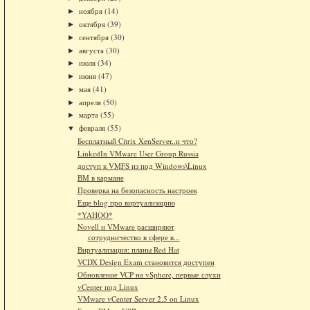
ноября
(14)
►
октября
(39)
►
сентября
(30)
►
августа
(30)
►
июля
(34)
►
июня
(47)
►
мая
(41)
►
апреля
(50)
►
марта
(55)
►
февраля
(55)
▼
Бесплатный Citrix XenServer..и что?
LinkedIn VMware User Group Russia
доступ к VMFS из под Windows\Linux
ВМ в кармане
Проверка на безопасность настроек
Еще blog про виртуализацию
*YAHOO*
Novell и VMware расширяют
сотрудничество в сфере в...
Виртуализация: планы Red Hat
VCDX Design Exam становится доступен
Обновление VCP на vSphere, первые слухи
vCenter под Linux
VMware vCenter Server 2.5 on Linux