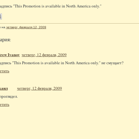
адпись "This Promotion is available in North America only."
л
на
четверг, февраля 12, 2009
ария:
rew Ivanov
четверг, 12 февраля, 2009
адпись "This Promotion is available in North America only." не смущает?
етить
хаил
четверг, 12 февраля, 2009
 проглядел.
етить