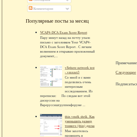
Комментарии
Популярные посты за месяц
VCAP4-DCA Exam Score Report
Пару минут назад на почту упало
письмо с заголовком Your VCAP4-
DCA Exam Score Report . С легким
волнением я открываю приложенный
документ,...
Примечание.
vSphere network test
Следующее
- vmxnet3
Со мной и с вами
поделились очень
Подписатьс
интересным
исследованием. Из
переписки: По следам вот этой
дискуссии на
Вареруссишгруппенфоруме ...
thin vmdk shrik. Как
уменьшить размер
тонкого (thin) диска
Мне захотелось
проверить и