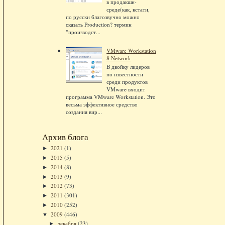
в продакшн-
среде(как, кстати,
по русски благозвучно можно
сказать Production? термин
"производст...
VMware Workstation
8 Network
В двойку лидеров
по известности
среди продуктов
VMware входит
программа VMware Workstation. Это
весьма эффективное средство
создания вир...
Архив блога
2021
(1)
►
2015
(5)
►
2014
(8)
►
2013
(9)
►
2012
(73)
►
2011
(301)
►
2010
(252)
►
2009
(446)
▼
декабря
(23)
►