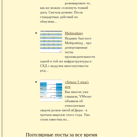
резюмировать то,
как же можно схлопнуть тонкий
диск. Сначала резюме: После
стандартных действий по
обнулени...
Multipathing
Недавно был пост
Multipathing , про
доморощенные
тесты
производительности
одной и той же инфраструктуры и
СХД с модулем многопутевости
род...
vSphere 5 what's
new
Как многие уже
слышали, VMware
объявила об
относительно
скором релизе пятой вСферы - в
третьем квартале этого года. Уже
стали известны по...
Популярные посты за все время