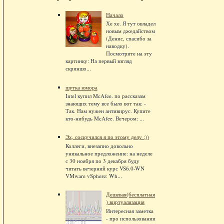
Начало
Хе хе. Я тут овладел
новым джедайством
(Денис, спасибо за
наводку).
Посмотрите на эту
картинку: На первый взгляд
скриншо...
шутка юмора
Intel купил McAfee. по рассказам
знающих тему все было вот так: -
Так. Нам нужен антивирус. Купите
кто-нибудь McAfee. Вечером: ...
Эх, соскучился я по этому делу :))
Коллеги, внезапно довольно
уникальное предложение: на неделе
с 30 ноября по 3 декабря буду
читать вечерний курс VS6.0-WN
VMware vSphere: Wh...
Дешевая(бесплатная
) виртуализация
Интересная заметка
- про использовании