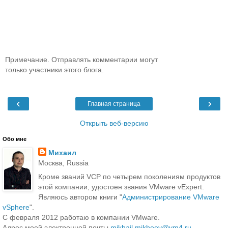
Примечание. Отправлять комментарии могут
только участники этого блога.
‹
›
Главная страница
Открыть веб-версию
Обо мне
Михаил
Москва, Russia
Кроме званий VCP по четырем поколениям продуктов
этой компании, удостоен звания VMware vExpert.
Являюсь автором книги "
Администрирование VMware
vSphere
".
С февраля 2012 работаю в компании VMware.
Адрес моей электронной почты
mikhail.mikheev@vm4.ru
.