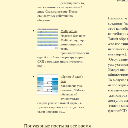
резюмировать то,
как же можно схлопнуть тонкий
диск. Сначала резюме: После
стандартных действий по
Напомню, чт
обнулени...
создание "к
этот контей
Multipathing
контейнером
Недавно был пост
Таким образ
Multipathing , про
-его изоляц
доморощенные
несовместим
тесты
производительности
антивирус).
одной и той же инфраструктуры и
-Отсутствие
СХД с модулем многопутевости
уже установ
род...
3)ждет окон
обновлениях
vSphere 5 what's
То в случае
new
-в последне
Как многие уже
его запускае
слышали, VMware
объявила об
-для юзеров
относительно
доступно на
скором релизе пятой вСферы - в
-список мож
третьем квартале этого года. Уже
флешки\CD, 
стали известны по...
Популярные посты за все время