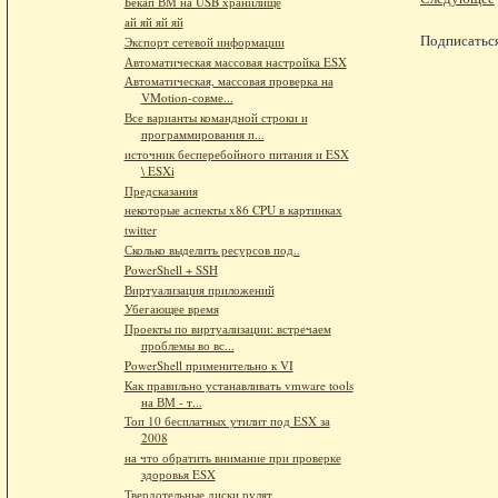
Бекап ВМ на USB хранилище
ай яй яй яй
Подписатьс
Экспорт сетевой информации
Автоматическая массовая настройка ESX
Автоматическая, массовая проверка на
VMotion-совме...
Все варианты командной строки и
программирования п...
источник бесперебойного питания и ESX
\ ESXi
Предсказания
некоторые аспекты x86 CPU в картинках
twitter
Сколько выделить ресурсов под..
PowerShell + SSH
Виртуализация приложений
Убегающее время
Проекты по виртуализации: встречаем
проблемы во вс...
PowerShell применительно к VI
Как правильно устанавливать vmware tools
на ВМ - т...
Топ 10 бесплатных утилит под ESX за
2008
на что обратить внимание при проверке
здоровья ESX
Твердотельные диски рулят