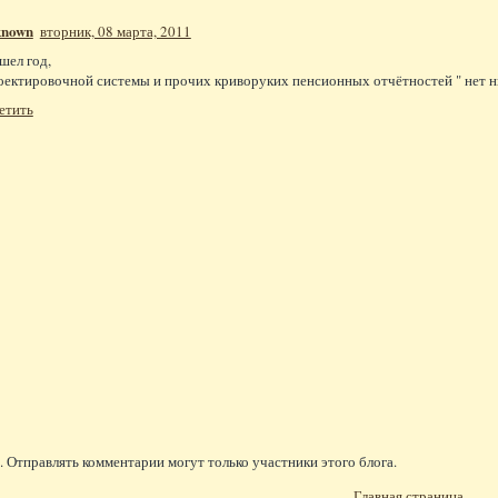
known
вторник, 08 марта, 2011
шел год,
оектировочной системы и прочих криворуких пенсионных отчётностей " нет н
етить
 Отправлять комментарии могут только участники этого блога.
Главная страница