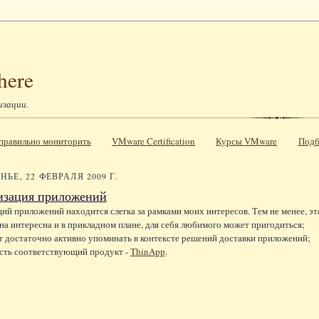
here
изации.
к правильно мониторить
VMware Certification
Курсы VMware
Подб
ЬЕ, 22 ФЕВРАЛЯ 2009 Г.
изация приложений
ий приложений находится слегка за рамками моих интересов. Тем не менее, эт
на интересна и в прикладном плане, для себя любимого может пригодиться;
т достаточно активно упоминать в контексте решений доставки приложений;
сть соответствующий продукт -
ThinApp
.