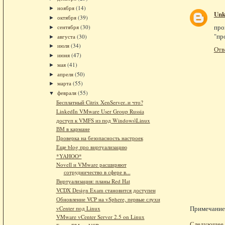
ноября
(14)
►
Un
октября
(39)
►
про
сентября
(30)
►
"пр
августа
(30)
►
июля
(34)
►
Отв
июня
(47)
►
мая
(41)
►
апреля
(50)
►
марта
(55)
►
февраля
(55)
▼
Бесплатный Citrix XenServer..и что?
LinkedIn VMware User Group Russia
доступ к VMFS из под Windows\Linux
ВМ в кармане
Проверка на безопасность настроек
Еще blog про виртуализацию
*YAHOO*
Novell и VMware расширяют
сотрудничество в сфере в...
Виртуализация: планы Red Hat
VCDX Design Exam становится доступен
Обновление VCP на vSphere, первые слухи
Примечание.
vCenter под Linux
VMware vCenter Server 2.5 on Linux
Следующее