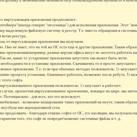
о виртуализация приложения предполагает:
онтейнера"(иногда говорят "песочница") для исполнения приложения. Этот "конт
нер выделенную файловую систему и реестр. Т.е. вместо обращения в системн
 ветви реестра.
ом, от виртуализации приложения мы получаем:
ию. Оно не знает, что на той же ОС есть еще и другие приложения. Таким обра
ые приложения(например, разные версии офиса могут не захотеть работать н
 Так же, какие то устаревшие приложения запустить так может быть легче.
 необходимости в установке приложения. Скачиваем(а то и просто запускаем с 
ленное приложение. Т.е. если при обычных методах пользователь: 1) запускает
чание процесса установки. 4)начинает работать, возможно после ребута. 5) мо
 этого софта.
 виртуализованного приложения пользователь: 1) запускает и работает.
м случае, пропатчив виртуализованное приложение, лежащее на шаре, мы автом
т. Потенциально - для всех, кто его использует.
 мобильных - возможно кеширование таких приложений на ноуте, таким образ
 ноутбуке вне корпоративной сети.
но продолжить - благодаря отвязке софта от ОС, его изоляции, мы получаем ещ
гарантии того, что софт не повредит\изменит системные файлы и т. д.