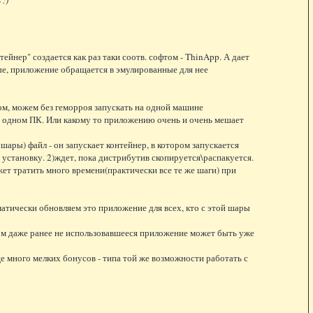
ейнер" создается как раз таки соотв. софтом - ThinApp. А дает
ые, приложение обращается в эмулированные для нее
зом, можем без геморроя запускать на одной машине
а одном ПК. Или какому то приложению очень и очень мешает
шары) файл - он запускает контейнер, в котором запускается
 установку. 2)ждет, пока дистрибутив скопируется\распакуется.
жет тратить много времени(практически все те же шаги) при
атически обновляем это приложение для всех, кто с этой шары
ом даже ранее не использовавшееся приложение может быть уже
е много мелких бонусов - типа той же возможности работать с