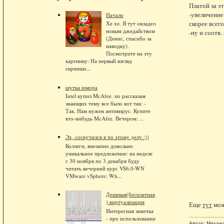
Платой за э
-увеличение
Начало
скорее всего
Хе хе. Я тут овладел
новым джедайством
-ну и соотв.
(Денис, спасибо за
наводку).
Посмотрите на эту
картинку: На первый взгляд
скриншо...
шутка юмора
Intel купил McAfee. по рассказам
знающих тему все было вот так: -
Так. Нам нужен антивирус. Купите
кто-нибудь McAfee. Вечером: ...
Эх, соскучился я по этому делу :))
Коллеги, внезапно довольно
уникальное предложение: на неделе
с 30 ноября по 3 декабря буду
читать вечерний курс VS6.0-WN
VMware vSphere: Wh...
Дешевая(бесплатная
) виртуализация
Еще
тут
мож
Интересная заметка
- про использовании
Автор:
Михаи