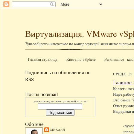
Виртуализация. VMware vSp
Тут собираю интересное по интересующей меня теме виртуал
Главная страница
Книга по vSphere
Performance - ка
Подпишись на обновления по
СРЕДА, 21
RSS
Главное 
Коллеги, воз
Посты по email
Ищет работу
Это самое "
укажите адрес электрической почты:
Опыт руково
Выдержки и
Обо мне
- руко
МИХАИЛ
испол