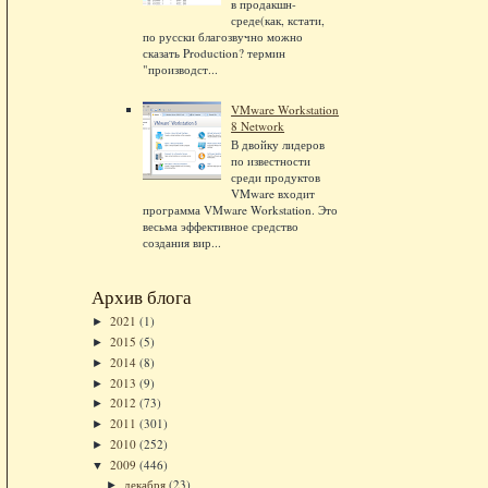
в продакшн-
среде(как, кстати,
по русски благозвучно можно
сказать Production? термин
"производст...
VMware Workstation
8 Network
В двойку лидеров
по известности
среди продуктов
VMware входит
программа VMware Workstation. Это
весьма эффективное средство
создания вир...
Архив блога
2021
(1)
►
2015
(5)
►
2014
(8)
►
2013
(9)
►
2012
(73)
►
2011
(301)
►
2010
(252)
►
2009
(446)
▼
декабря
(23)
►