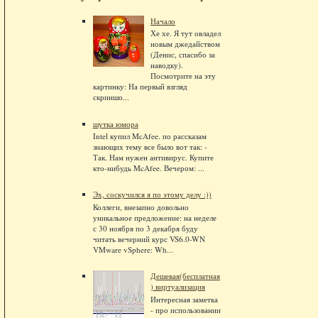
Начало
Хе хе. Я тут овладел
новым джедайством
(Денис, спасибо за
наводку).
Посмотрите на эту
картинку: На первый взгляд
скриншо...
шутка юмора
Intel купил McAfee. по рассказам
знающих тему все было вот так: -
Так. Нам нужен антивирус. Купите
кто-нибудь McAfee. Вечером: ...
Эх, соскучился я по этому делу :))
Коллеги, внезапно довольно
уникальное предложение: на неделе
с 30 ноября по 3 декабря буду
читать вечерний курс VS6.0-WN
VMware vSphere: Wh...
Дешевая(бесплатная
) виртуализация
Интересная заметка
- про использовании