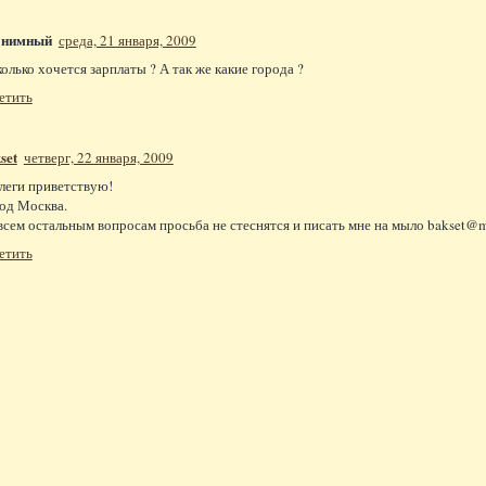
онимный
среда, 21 января, 2009
колько хочется зарплаты ? А так же какие города ?
етить
set
четверг, 22 января, 2009
леги приветствую!
од Москва.
всем остальным вопросам просьба не стеснятся и писать мне на мыло bakset@m
етить