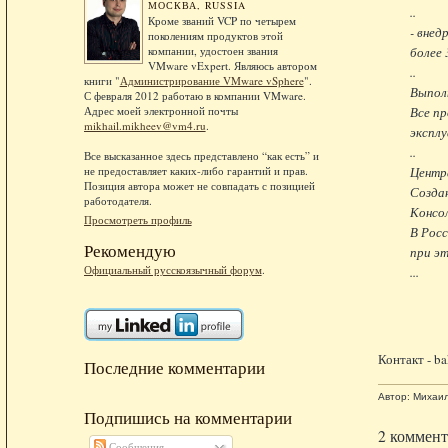
МОСКВА, RUSSIA
..
Кроме званий VCP по четырем
- внед
поколениям продуктов этой
более 
компании, удостоен звания
VMware vExpert. Являюсь автором
..
книги "
Администрирование VMware vSphere
".
Выпол
С февраля 2012 работаю в компании VMware.
Все пр
Адрес моей электронной почты
mikhail.mikheev@vm4.ru
.
экспл
..
Все высказанное здесь представлено “как есть” и
Центра
не предоставляет каких-либо гарантий и прав.
Позиция автора может не совпадать с позицией
Созда
работодателя.
Консо
Просмотреть профиль
В Росс
Рекомендую
при эт
Официальный русскоязычный форум
.
...
Контакт - b
Последние комментарии
Автор:
Михаи
Подпишись на комментарии
2 коммент
Сообщения