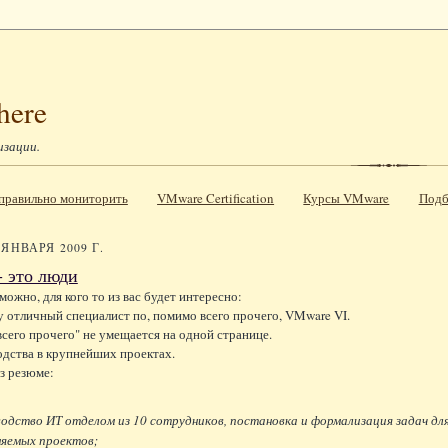
here
изации.
к правильно мониторить
VMware Certification
Курсы VMware
Подб
 ЯНВАРЯ 2009 Г.
- это люди
можно, для кого то из вас будет интересно:
 отличный специалист по, помимо всего прочего, VMware VI.
всего прочего" не умещается на одной странице.
дства в крупнейших проектах.
з резюме:
водство ИТ отделом из 10 сотрудников, постановка и формализация задач д
няемых проектов;