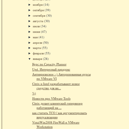
ноября
(14)
►
октября
(39)
►
сентября
(30)
►
августа
(30)
►
июля
(34)
►
июня
(47)
►
мая
(41)
►
апреля
(50)
►
марта
(55)
►
февраля
(55)
►
января
(28)
▼
Курс по Capacity Planner
Upd. Интересный парадокс
Антикризисное :-) Авторизованные курсы
по VMware VI
Citrix и Intel разрабатывают новое
средство для ви...
%)
Новости про VMware Tools
Citrix делает клиентский гипервизор
работающий на ...
как считать TCO / как аргументировать
виртуализацию
Vista\Win2008 FireWall и VMware
Workstation