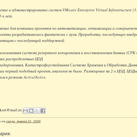
рение и администрирование систем VMware Enterprise Virtual Infrastructure (3
3-х лет.
нение для компании проектов по автоматизации, оптимизации и совершенст
оекты разрабатывались фактически с нуля. Проработка, последующее внедр
уатацию с последующей поддержкой.
лизованная система резервного копирования и восстановления данных (СРК 
ние распределенных ЦОД
лидированная, Катастрофоустойчивая Система Хранения и Обработки Дан
ии первый подобный проект, аналогов не было. Размещение на 2-х ЦОД. ЦОДы
ом в режиме Active/Active.
akset@mail.ru
л
на
среда, января 21, 2009
ария: