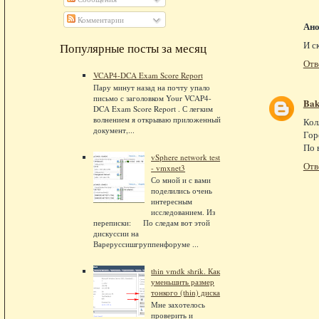
Комментарии
Ан
И с
Популярные посты за месяц
Отв
VCAP4-DCA Exam Score Report
Пару минут назад на почту упало
письмо с заголовком Your VCAP4-
Bak
DCA Exam Score Report . С легким
волнением я открываю приложенный
Кол
документ,...
Гор
По 
vSphere network test
Отв
- vmxnet3
Со мной и с вами
поделились очень
интересным
исследованием. Из
переписки: По следам вот этой
дискуссии на
Вареруссишгруппенфоруме ...
thin vmdk shrik. Как
уменьшить размер
тонкого (thin) диска
Мне захотелось
проверить и