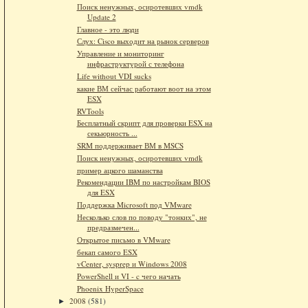
Поиск ненужных, осиротевших vmdk
Update 2
Главное - это люди
Слух: Cisco выходит на рынок серверов
Управление и мониторинг
инфраструктурой с телефона
Life without VDI sucks
какие ВМ сейчас работают воот на этом
ESX
RVTools
Бесплатный скрипт для проверки ESX на
секьюрность ...
SRM поддерживает ВМ в MSCS
Поиск ненужных, осиротевших vmdk
пример ацкого шаманства
Рекомендации IBM по настройкам BIOS
для ESX
Поддержка Microsoft под VMware
Несколько слов по поводу "тонких", не
предразмечен...
Открытое письмо в VMware
бекап самого ESX
vCenter, sysprep и Windows 2008
PowerShell и VI - c чего начать
Phoenix HyperSpace
2008
(581)
►