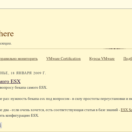
here
изации.
к правильно мониторить
VMware Certification
Курсы VMware
Подб
ЬЕ, 18 ЯНВАРЯ 2009 Г.
мого ESX
 вопросу бекапа самого ESX.
 раз: нужность бекапа esx под вопросом - в силу простоты переустановки и не
 два - если очень хочется, есть соответствующая статья в базе знаний -
ESX Se
ить конфигурацию ESX.