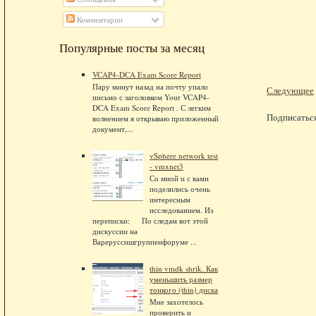
Комментарии
Популярные посты за месяц
VCAP4-DCA Exam Score Report
Пару минут назад на почту упало
Следующее
письмо с заголовком Your VCAP4-
DCA Exam Score Report . С легким
Подписатьс
волнением я открываю приложенный
документ,...
vSphere network test
- vmxnet3
Со мной и с вами
поделились очень
интересным
исследованием. Из
переписки: По следам вот этой
дискуссии на
Вареруссишгруппенфоруме ...
thin vmdk shrik. Как
уменьшить размер
тонкого (thin) диска
Мне захотелось
проверить и