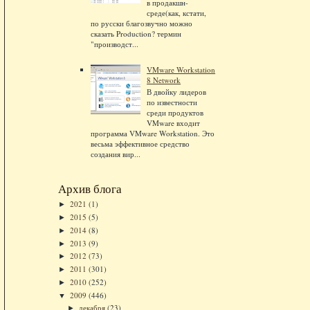
в продакшн-
среде(как, кстати,
по русски благозвучно можно
сказать Production? термин
"производст...
VMware Workstation
8 Network
В двойку лидеров
по известности
среди продуктов
VMware входит
программа VMware Workstation. Это
весьма эффективное средство
создания вир...
Архив блога
2021
(1)
►
2015
(5)
►
2014
(8)
►
2013
(9)
►
2012
(73)
►
2011
(301)
►
2010
(252)
►
2009
(446)
▼
декабря
(23)
►