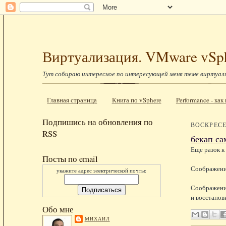
Виртуализация. VMware vSp
Тут собираю интересное по интересующей меня теме виртуал
Главная страница
Книга по vSphere
Performance - ка
Подпишись на обновления по
ВОСКРЕСЕН
RSS
бекап са
Еще разок к
Посты по email
Соображение
укажите адрес электрической почты:
Соображение
и восстанов
Обо мне
МИХАИЛ