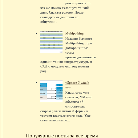
резюмировать то,
как же можно схлопнуть тонкий
диск. Сначала резюме: После
стандартных действий по
обнулени...
Multipathing
Недавно был пост
Multipathing , про
доморощенные
тесты
производительности
одной и той же инфраструктуры и
СХД с модулем многопутевости
род...
vSphere 5 what's
new
Как многие уже
слышали, VMware
объявила об
относительно
скором релизе пятой вСферы - в
третьем квартале этого года. Уже
стали известны по...
Популярные посты за все время