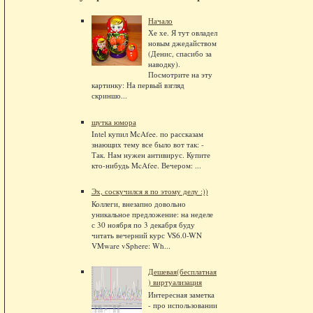
Начало
Хе хе. Я тут овладел
новым джедайством
(Денис, спасибо за
наводку).
Посмотрите на эту
картинку: На первый взгляд
скриншо...
шутка юмора
Intel купил McAfee. по рассказам
знающих тему все было вот так: -
Так. Нам нужен антивирус. Купите
кто-нибудь McAfee. Вечером: ...
Эх, соскучился я по этому делу :))
Коллеги, внезапно довольно
уникальное предложение: на неделе
с 30 ноября по 3 декабря буду
читать вечерний курс VS6.0-WN
VMware vSphere: Wh...
Дешевая(бесплатная
) виртуализация
Интересная заметка
- про использовании