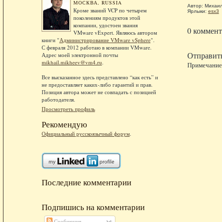
МОСКВА, RUSSIA
Автор:
Михаи
Кроме званий VCP по четырем
Ярлыки:
esx3
поколениям продуктов этой
компании, удостоен звания
0 коммент
VMware vExpert. Являюсь автором
книги "
Администрирование VMware vSphere
".
С февраля 2012 работаю в компании VMware.
Отправит
Адрес моей электронной почты
mikhail.mikheev@vm4.ru
.
Примечание.
Все высказанное здесь представлено “как есть” и
не предоставляет каких-либо гарантий и прав.
Позиция автора может не совпадать с позицией
работодателя.
Просмотреть профиль
Рекомендую
Официальный русскоязычный форум
.
Последние комментарии
Подпишись на комментарии
Сообщения