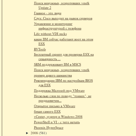
Поиск ненужных, осиротевших vmdk
Update 2
Главное - это люди
Слух: Cisco выходит на рынок серверов
Управление и мониторинг
инфраструктурой с телефона
Life without VDI sucks
какие ВМ сейчас работают воот на этом
ESX
RVTools
Бесплатный скрипт для проверки ESX на
секьюрность ...
SRM поддерживает ВМ в MSCS
Поиск ненужных, осиротевших vmdk
пример ацкого шаманства
Рекомендации IBM по настройкам BIOS
для ESX
Поддержка Microsoft под VMware
Несколько слов по поводу "тонких", не
предразмечен...
Открытое письмо в VMware
бекап самого ESX
vCenter, sysprep и Windows 2008
PowerShell и VI - c чего начать
Phoenix HyperSpace
2008
(581)
►