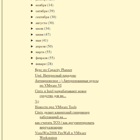
ноября
(14)
►
октября
(39)
►
сентября
(30)
►
августа
(30)
►
июля
(34)
►
июня
(47)
►
мая
(41)
►
апреля
(50)
►
марта
(55)
►
февраля
(55)
►
января
(28)
▼
Курс по Capacity Planner
Upd. Интересный парадокс
Антикризисное :-) Авторизованные курсы
по VMware VI
Citrix и Intel разрабатывают новое
средство для ви...
%)
Новости про VMware Tools
Citrix делает клиентский гипервизор
работающий на ...
как считать TCO / как аргументировать
виртуализацию
Vista\Win2008 FireWall и VMware
Workstation