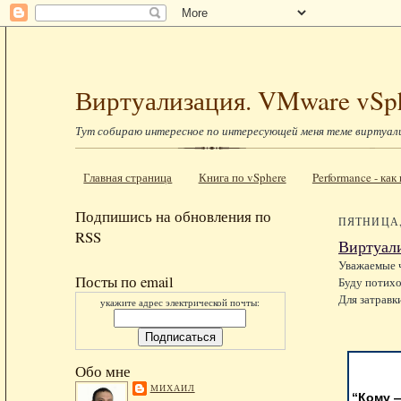
Виртуализация. VMware vSp
Тут собираю интересное по интересующей меня теме виртуал
Главная страница
Книга по vSphere
Performance - ка
Подпишись на обновления по
ПЯТНИЦА, 
RSS
Виртуали
Уважаемые ч
Посты по email
Буду потихо
Для затравк
укажите адрес электрической почты:
Обо мне
МИХАИЛ
“Кому —