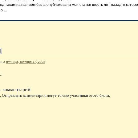
од таким названием была опубликована моя статья шесть лет назад, в котор
 о …
л
на
пятница, октября 17, 2008
.:
ь комментарий
 Отправлять комментарии могут только участники этого блога.