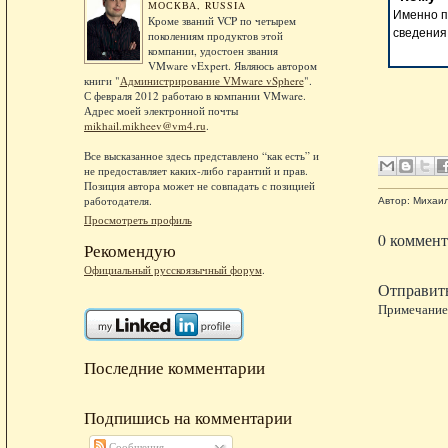
МОСКВА, RUSSIA
Именно п
Кроме званий VCP по четырем
сведения
поколениям продуктов этой
компании, удостоен звания
VMware vExpert. Являюсь автором
книги "
Администрирование VMware vSphere
".
С февраля 2012 работаю в компании VMware.
Адрес моей электронной почты
mikhail.mikheev@vm4.ru
.
Все высказанное здесь представлено “как есть” и
не предоставляет каких-либо гарантий и прав.
Позиция автора может не совпадать с позицией
работодателя.
Автор:
Михаи
Просмотреть профиль
0 коммент
Рекомендую
Официальный русскоязычный форум
.
Отправит
Примечание.
Последние комментарии
Подпишись на комментарии
Сообщения