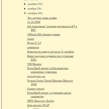
декабря
(52)
►
ноября
(26)
►
октября
(44)
▼
Это сладкое слово халява
31.10.2008
веб трансляция "производительность БД в
ВМ"
VMware HA своими руками
Azure
Hyper-V 2.0
снапшоты
Новости по поводу встречи 31 октября
Какие разделы создавать при установке
ESX.
VM Monitor
PowerShell скрипт чтобы включить
аппаратное ускорение
www.hyper-v.ru
System Center Virtual Machine Manager
2008
Gartner reports
PowerShell скрипт, отдающий список
снапшотов
NPIV Discovery Scripts
Еще раз про VCAP