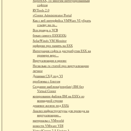
SuperESX, со многим интегрированным
софтом
RVTools 2.0
vCenter Administrator Portal
Как с веб интерфейса VMWare VI убрать
ссылку на ск...
Вся правда о VCB
бекап самого ESX\ESXi
SolarWinds VM Monitor
цифирки про память на ESX
Интеграция софта в дистрибутив ESX на
примере верс...
Виртуализация и кризис
Несколько ru статей про виртуализацию
личное
Дешевая СХД под VI
проблемы с блогом
Создание шаблона(template) ВМ без
Virtual Center
копирование файлов ВМ на ESX'е из
конмадной строки
дешевое железо под ESXi
Анализ инфраструктуры для превода на
виртуализацию...
материалы с VMworld
новости VMware VDI
VirtualCenter 2.5 Update 3