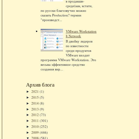
в продакшн-
среде(как, кстати,
по русски благозвучно можно
сказать Production? термин
"производст...
VMware Workstation
8 Network
В двойку лидеров
по известности
среди продуктов
VMware входит
программа VMware Workstation. Это
весьма эффективное средство
создания вир...
Архив блога
2021
(1)
►
2015
(5)
►
2014
(8)
►
2013
(9)
►
2012
(73)
►
2011
(301)
►
2010
(252)
►
2009
(446)
►
2008
(581)
▼