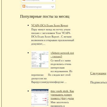
Комментарии
Популярные посты за месяц
VCAP4-DCA Exam Score Report
Пару минут назад на почту упало
письмо с заголовком Your VCAP4-
DCA Exam Score Report . С легким
волнением я открываю приложенный
документ,...
vSphere network test
- vmxnet3
Со мной и с вами
поделились очень
интересным
исследованием. Из
Следующее
переписки: По следам вот этой
дискуссии на
Вареруссишгруппенфоруме ...
Подписатьс
thin vmdk shrik. Как
уменьшить размер
тонкого (thin) диска
Мне захотелось
проверить и