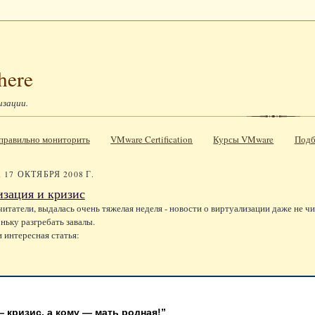
here
изации.
к правильно мониторить
VMware Certification
Курсы VMware
Подб
17 ОКТЯБРЯ 2008 Г.
зация и кризис
итатели, выдалась очень тяжелая неделя - новости о виртуализации даже не чит
ньку разгребать завалы.
и интересная статья:
 кризис, а кому — мать родная!”