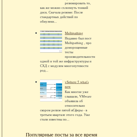
резюмировать то,
как же можно схлопнуть тонкий
диск. Сначала резюме: После
стандартных действий по
обнулени...
Multipathing
Недавно был пост
Multipathing , про
доморощенные
тесты
производительности
одной и той же инфраструктуры и
СХД с модулем многопутевости
род...
vSphere 5 what's
new
Как многие уже
слышали, VMware
объявила об
относительно
скором релизе пятой вСферы - в
третьем квартале этого года. Уже
стали известны по...
Популярные посты за все время