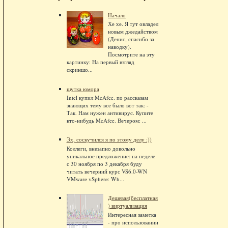
Начало
Хе хе. Я тут овладел
новым джедайством
(Денис, спасибо за
наводку).
Посмотрите на эту
картинку: На первый взгляд
скриншо...
шутка юмора
Intel купил McAfee. по рассказам
знающих тему все было вот так: -
Так. Нам нужен антивирус. Купите
кто-нибудь McAfee. Вечером: ...
Эх, соскучился я по этому делу :))
Коллеги, внезапно довольно
уникальное предложение: на неделе
с 30 ноября по 3 декабря буду
читать вечерний курс VS6.0-WN
VMware vSphere: Wh...
Дешевая(бесплатная
) виртуализация
Интересная заметка
- про использовании