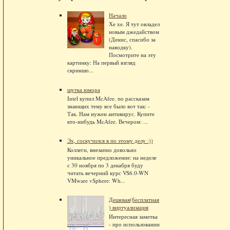
Начало
Хе хе. Я тут овладел
новым джедайством
(Денис, спасибо за
наводку).
Посмотрите на эту
картинку: На первый взгляд
скриншо...
шутка юмора
Intel купил McAfee. по рассказам
знающих тему все было вот так: -
Так. Нам нужен антивирус. Купите
кто-нибудь McAfee. Вечером: ...
Эх, соскучился я по этому делу :))
Коллеги, внезапно довольно
уникальное предложение: на неделе
с 30 ноября по 3 декабря буду
читать вечерний курс VS6.0-WN
VMware vSphere: Wh...
Дешевая(бесплатная
) виртуализация
Интересная заметка
- про использовании