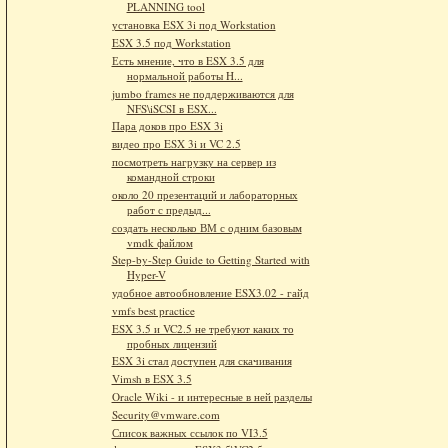
PLANNING tool
установка ESX 3i под Workstation
ESX 3.5 под Workstation
Есть мнение, что в ESX 3.5 для
нормальной работы H...
jumbo frames не поддерживаются для
NFS\iSCSI в ESX...
Пара доков про ESX 3i
видео про ESX 3i и VC 2.5
посмотреть нагрузку на сервер из
командной строки
около 20 презентаций и лабораторных
работ с предыд...
создать несколько ВМ с одним базовым
vmdk файлом
Step-by-Step Guide to Getting Started with
Hyper-V
удобное автообновление ESX3.02 - гайд
vmfs best practice
ESX 3.5 и VC2.5 не требуют каких то
пробных лицензий
ESX 3i стал доступен для скачивания
Vimsh в ESX 3.5
Oracle Wiki - и интересные в ней разделы
Security@vmware.com
Список важных ссылок по VI3.5