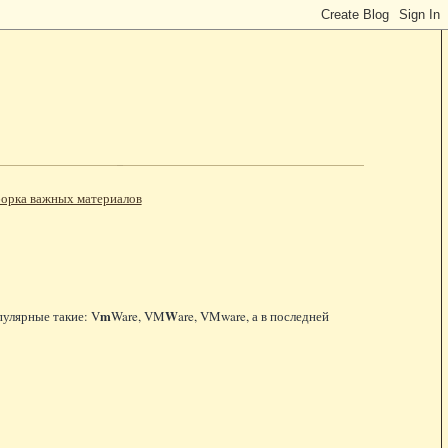
орка важных материалов
m
W
пулярные такие: V
Ware, VM
are, VMware, а в последней