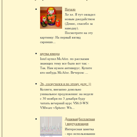
Начало
Хе хе. Я тут овладел
новым джедайством
(Денис, спасибо за
наводку).
Посмотрите на эту
картинку: На первый взгляд
скриншо...
шутка юмора
Intel купил McAfee. по рассказам
знающих тему все было вот так: -
Так. Нам нужен антивирус. Купите
кто-нибудь McAfee. Вечером: ...
Эх, соскучился я по этому делу :))
Коллеги, внезапно довольно
уникальное предложение: на неделе
с 30 ноября по 3 декабря буду
читать вечерний курс VS6.0-WN
VMware vSphere: Wh...
Дешевая(бесплатная
) виртуализация
Интересная заметка
- про использовании