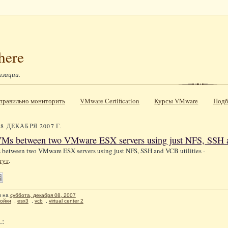
here
изации.
к правильно мониторить
VMware Certification
Курсы VMware
Подб
8 ДЕКАБРЯ 2007 Г.
Ms between two VMware ESX servers using just NFS, SSH a
etween two VMware ESX servers using just NFS, SSH and VCB utilities -
тут
.
л
на
суббота, декабря 08, 2007
ойки
,
esx3
,
vcb
,
virtual center 2
.: