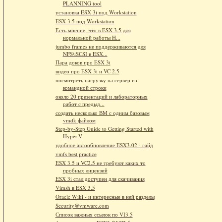
PLANNING tool
установка ESX 3i под Workstation
ESX 3.5 под Workstation
Есть мнение, что в ESX 3.5 для
нормальной работы H...
jumbo frames не поддерживаются для
NFS\iSCSI в ESX...
Пара доков про ESX 3i
видео про ESX 3i и VC 2.5
посмотреть нагрузку на сервер из
командной строки
около 20 презентаций и лабораторных
работ с предыд...
создать несколько ВМ с одним базовым
vmdk файлом
Step-by-Step Guide to Getting Started with
Hyper-V
удобное автообновление ESX3.02 - гайд
vmfs best practice
ESX 3.5 и VC2.5 не требуют каких то
пробных лицензий
ESX 3i стал доступен для скачивания
Vimsh в ESX 3.5
Oracle Wiki - и интересные в ней разделы
Security@vmware.com
Список важных ссылок по VI3.5