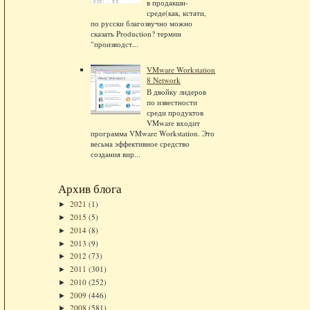
в продакшн-
среде(как, кстати,
по русски благозвучно можно
сказать Production? термин
"производст...
VMware Workstation
8 Network
В двойку лидеров
по известности
среди продуктов
VMware входит
программа VMware Workstation. Это
весьма эффективное средство
создания вир...
Архив блога
2021
(1)
►
2015
(5)
►
2014
(8)
►
2013
(9)
►
2012
(73)
►
2011
(301)
►
2010
(252)
►
2009
(446)
►
2008
(581)
►