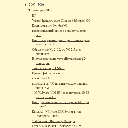
2007
(300)
▼
декабря
(107)
▼
НГ
Virtual Infrastructure Client в 64битной ОС
Клонирование ВМ без VC.
неофициальный список совместимости
VI3
Пост с ресурсами для подготовки к сдаче
теста на VCP
Обновление Vc 2.0.2 до VC 2.5 для
чайников
Несуществующие устройства после p2v
миграции
Записи в kb про ESX 3i
Правка файрвола esx
mRemote 1.0
помещать ли VC на физическую машину,
или в ВМ
100 VMware VDI ВМ создаются на 10 ГБ
места, и за 1...
Пост русскоязычного блогера из МС про
Hyper-V
Книжка - VMware ESX Server in the
Enterprise: Plan...
VMware Site Recovery Manager
бета MICROSOFT ASSESSMENT &