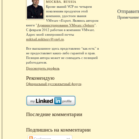
МОСКВА, RUSSIA
Кроме званий VCP по четырем
Отправит
поколениям продуктов этой
компании, удостоен звания
Примечание.
VMware vExpert. Являюсь автором
книги "
Администрирование VMware vSphere
".
С февраля 2012 работаю в компании VMware.
Адрес моей электронной почты
mikhail.mikheev@vm4.ru
.
Все высказанное здесь представлено “как есть” и
не предоставляет каких-либо гарантий и прав.
Позиция автора может не совпадать с позицией
работодателя.
Просмотреть профиль
Рекомендую
Официальный русскоязычный форум
.
Последние комментарии
Подпишись на комментарии
Сообщения