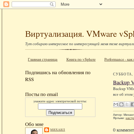
Виртуализация. VMware vSp
Тут собираю интересное по интересующей меня теме виртуал
Главная страница
Книга по vSphere
Performance - ка
Подпишись на обновления по
СУББОТА, 
RSS
Backup V
Backup VMs b
Посты по email
все об этом
укажите адрес электрической почты:
Автор:
Михаи
Ярлыки:
настр
Обо мне
0 коммент
МИХАИЛ