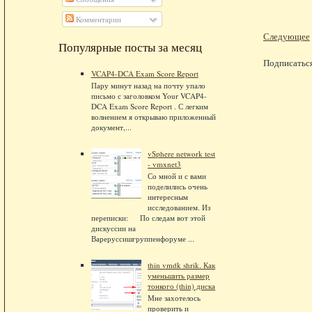
Комментарии
Следующее
Популярные посты за месяц
Подписатьс
VCAP4-DCA Exam Score Report
Пару минут назад на почту упало
письмо с заголовком Your VCAP4-
DCA Exam Score Report . С легким
волнением я открываю приложенный
документ,...
vSphere network test
- vmxnet3
Со мной и с вами
поделились очень
интересным
исследованием. Из
переписки: По следам вот этой
дискуссии на
Вареруссишгруппенфоруме ...
thin vmdk shrik. Как
уменьшить размер
тонкого (thin) диска
Мне захотелось
проверить и