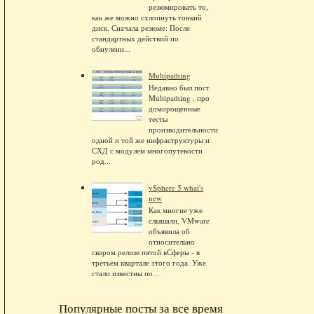
резюмировать то,
как же можно схлопнуть тонкий
диск. Сначала резюме: После
стандартных действий по
обнулени...
Multipathing
Недавно был пост
Multipathing , про
доморощенные
тесты
производительности
одной и той же инфраструктуры и
СХД с модулем многопутевости
род...
vSphere 5 what's
new
Как многие уже
слышали, VMware
объявила об
относительно
скором релизе пятой вСферы - в
третьем квартале этого года. Уже
стали известны по...
Популярные посты за все время