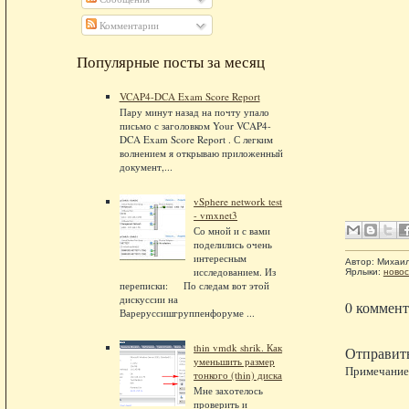
Комментарии
Популярные посты за месяц
VCAP4-DCA Exam Score Report
Пару минут назад на почту упало
письмо с заголовком Your VCAP4-
DCA Exam Score Report . С легким
волнением я открываю приложенный
документ,...
vSphere network test
- vmxnet3
Со мной и с вами
поделились очень
интересным
Автор:
Михаи
исследованием. Из
Ярлыки:
новос
переписки: По следам вот этой
дискуссии на
0 коммент
Вареруссишгруппенфоруме ...
thin vmdk shrik. Как
Отправит
уменьшить размер
Примечание.
тонкого (thin) диска
Мне захотелось
проверить и