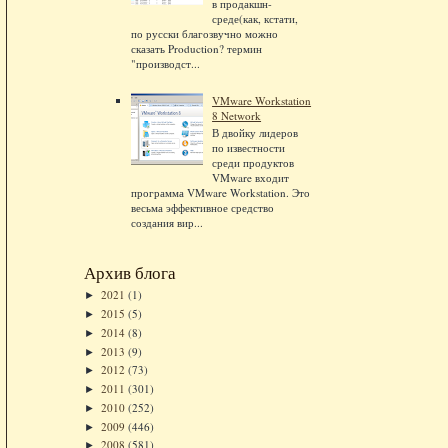
в продакшн-
среде(как, кстати,
по русски благозвучно можно
сказать Production? термин
"производст...
VMware Workstation
8 Network
В двойку лидеров
по известности
среди продуктов
VMware входит
программа VMware Workstation. Это
весьма эффективное средство
создания вир...
Архив блога
2021
(1)
►
2015
(5)
►
2014
(8)
►
2013
(9)
►
2012
(73)
►
2011
(301)
►
2010
(252)
►
2009
(446)
►
2008
(581)
►