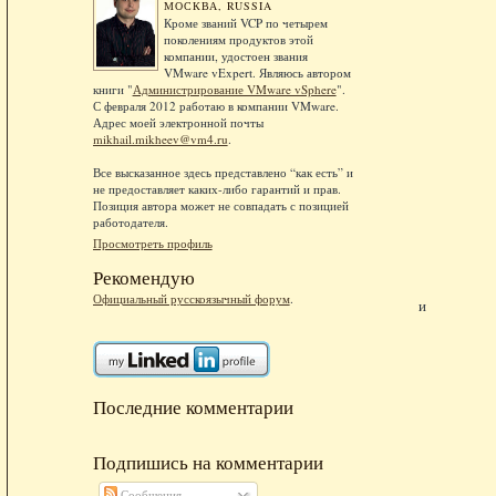
МОСКВА, RUSSIA
Кроме званий VCP по четырем
поколениям продуктов этой
компании, удостоен звания
VMware vExpert. Являюсь автором
книги "
Администрирование VMware vSphere
".
С февраля 2012 работаю в компании VMware.
Адрес моей электронной почты
mikhail.mikheev@vm4.ru
.
Все высказанное здесь представлено “как есть” и
не предоставляет каких-либо гарантий и прав.
Позиция автора может не совпадать с позицией
работодателя.
Просмотреть профиль
Рекомендую
Официальный русскоязычный форум
.
и
Последние комментарии
Подпишись на комментарии
Сообщения