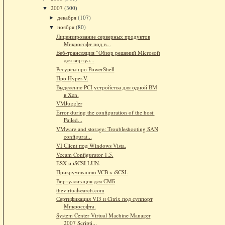
2007
(300)
▼
декабря
(107)
►
ноября
(80)
▼
Лицензирование серверных продуктов
Микрософт под в...
Веб-трансляция "Обзор решений Microsoft
для виртуа...
Ресурсы про PowerShell
Про Hyper-V.
Выделение PCI устройства для одной ВМ
в Xen.
VMJuggler
Error during the configuration of the host:
Failed...
VMware and storage: Troubleshooting SAN
configurat...
VI Client под Windows Vista.
Veeam Configurator 1.5.
ESX и iSCSI LUN.
Прикручиванию VCB к iSCSI.
Виртуализация для СМБ
thevirtualsearch.com
Сертификация VI3 и Citrix под суппорт
Микрософта.
System Center Virtual Machine Manager
2007 Scripti...