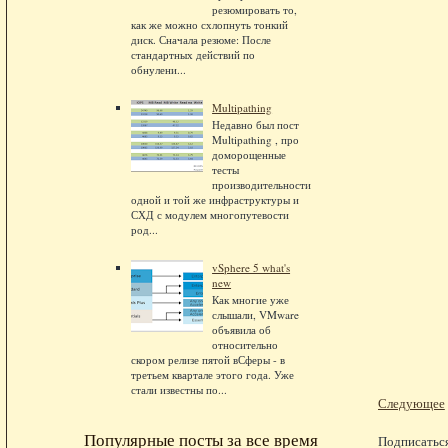
резюмировать то,
как же можно схлопнуть тонкий
диск. Сначала резюме: После
стандартных действий по
обнулени...
Multipathing
Недавно был пост
Multipathing , про
доморощенные
тесты
производительности
одной и той же инфраструктуры и
СХД с модулем многопутевости
род...
vSphere 5 what's
new
Как многие уже
слышали, VMware
объявила об
относительно
скором релизе пятой вСферы - в
третьем квартале этого года. Уже
стали известны по...
Следующее
Популярные посты за все время
Подписатьс