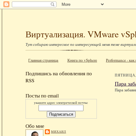
Виртуализация. VMware vSp
Тут собираю интересное по интересующей меня теме виртуал
Главная страница
Книга по vSphere
Performance - ка
Подпишись на обновления по
ПЯТНИЦА, 
RSS
Пара заб
Пара забавн
Посты по email
укажите адрес электрической почты:
Обо мне
МИХАИЛ