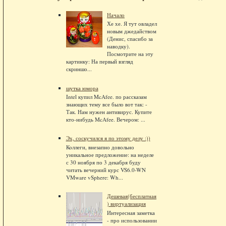
Начало
Хе хе. Я тут овладел
новым джедайством
(Денис, спасибо за
наводку).
Посмотрите на эту
картинку: На первый взгляд
скриншо...
шутка юмора
Intel купил McAfee. по рассказам
знающих тему все было вот так: -
Так. Нам нужен антивирус. Купите
кто-нибудь McAfee. Вечером: ...
Эх, соскучился я по этому делу :))
Коллеги, внезапно довольно
уникальное предложение: на неделе
с 30 ноября по 3 декабря буду
читать вечерний курс VS6.0-WN
VMware vSphere: Wh...
Дешевая(бесплатная
) виртуализация
Интересная заметка
- про использовании