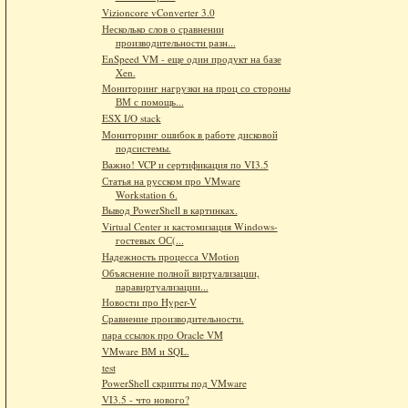
Vizioncore vConverter 3.0
Несколько слов о сравнении
производительности разн...
EnSpeed VM - еще один продукт на базе
Xen.
Мониторинг нагрузки на проц со стороны
ВМ с помощь...
ESX I/O stack
Мониторинг ошибок в работе дисковой
подсистемы.
Важно! VCP и сертификация по VI3.5
Статья на русском про VMware
Workstation 6.
Вывод PowerShell в картинках.
Virtual Center и кастомизация Windows-
гостевых ОС(...
Надежность процесса VMotion
Объяснение полной виртуализации,
паравиртуализации...
Новости про Hyper-V
Сравнение производительности.
пара ссылок про Oracle VM
VMware ВМ и SQL.
test
PowerShell скрипты под VMware
VI3.5 - что нового?