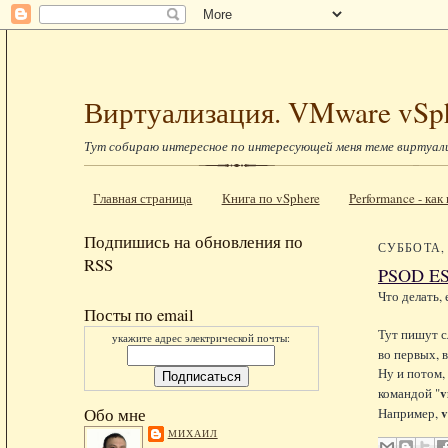
Виртуализация. VMware vSp
Тут собираю интересное по интересующей меня теме виртуал
Главная страница
Книга по vSphere
Performance - ка
Подпишись на обновления по
СУББОТА, 
RSS
PSOD E
Что делать,
Посты по email
Тут пишут с
укажите адрес электрической почты:
во первых, в
Ну и потом,
v
командой "
v
Обо мне
Например,
МИХАИЛ