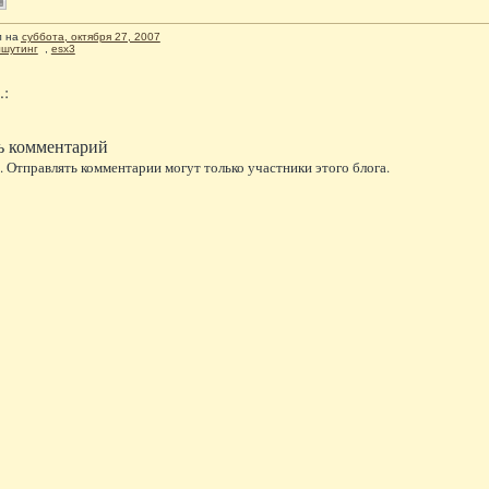
л
на
суббота, октября 27, 2007
лшутинг
,
esx3
.:
ь комментарий
 Отправлять комментарии могут только участники этого блога.