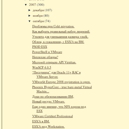
2007
(300)
▼
декабря
(107)
►
ноября
(80)
►
октября
(74)
▼
Проблемы при Cold migration.
Как выбрать правильный набор лицензий.
Утилита для уменьшения размера vmdk.
Облом, к сожалению, с ESX3i на ВМ.
PSOD ESX
PowerShell и VMware
Неплохие обзоры?
Microsoft открыло API Viridian.
WinSCP 4.0.5
“Песочница” для Oracle 11g RAC в
VMware Server.
VMworld Europe 2008 registration is open.
Phoenix HyperCore - true bare-metal Virtual
Machin...
Доки по обезопасиванию ВМ,
Новый ресурс VMware.
Еще одно мнение, что NFS хорош под
ESX
VMware Certified Professional
ESX3i в ВМ.
ESX3i под Workstation.