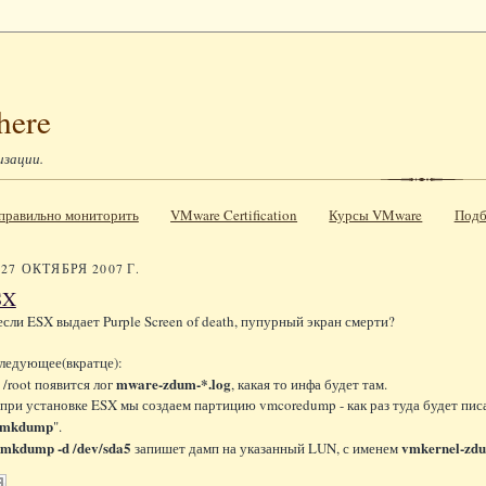
here
изации.
к правильно мониторить
VMware Certification
Курсы VMware
Подб
27 ОКТЯБРЯ 2007 Г.
SX
 если ESX выдает Purple Screen of death, пупурный экран смерти?
ледующее(вкратце):
mware-zdum-*.log
 /root появится лог
, какая то инфа будет там.
 при установке ESX мы создаем партицию vmcoredump - как раз туда будет писа
mkdump
".
mkdump -d /dev/sda5
vmkernel-zd
запишет дамп на указанный LUN, с именем