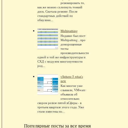
резюмировать то,
как же можно схлопнуть тонкий
диск. Сначала резюме: После
стандартных действий по
обнулени...
Multipathing
Недавно был пост
Multipathing , про
доморощенные
тесты
производительности
одной и той же инфраструктуры и
СХД с модулем многопутевости
род...
vSphere 5 what's
new
Как многие уже
слышали, VMware
объявила об
относительно
скором релизе пятой вСферы - в
третьем квартале этого года. Уже
стали известны по...
Популярные посты за все время