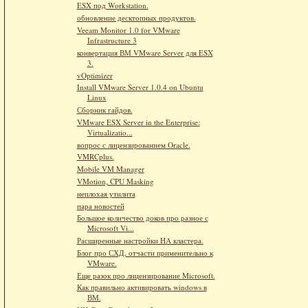
ESX под Workstation.
обновление десктопных продуктов.
Veeam Monitor 1.0 for VMware
Infrastructure 3
конвертация ВМ VMware Server для ESX
3.
vOptimizer
Install VMware Server 1.0.4 on Ubuntu
Linux
Сборник гайдов.
VMware ESX Server in the Enterprise:
Virtualizatio...
вопрос с лицензированием Oracle.
VMRCplus.
Mobile VM Manager
VMotion, CPU Masking
неплохая утилита
пара новостей
Большое количество доков про разное с
Microsoft Vi...
Расширенные настройки HA кластера.
Блог про СХД, отчасти применительно к
VMware.
Еще разок про лицензирование Microsoft.
Как правильно активировать windows в
ВМ.