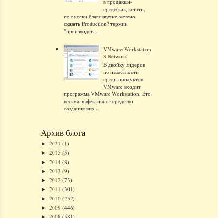
в продакшн-
среде(как, кстати,
по русски благозвучно можно
сказать Production? термин
"производст...
VMware Workstation
8 Network
В двойку лидеров
по известности
среди продуктов
VMware входит
программа VMware Workstation. Это
весьма эффективное средство
создания вир...
Архив блога
2021
(1)
►
2015
(5)
►
2014
(8)
►
2013
(9)
►
2012
(73)
►
2011
(301)
►
2010
(252)
►
2009
(446)
►
2008
(581)
►