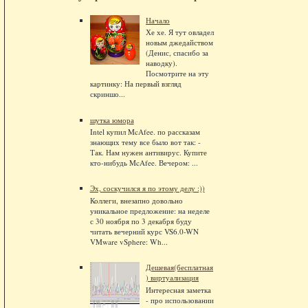
Начало
Хе хе. Я тут овладел
новым джедайством
(Денис, спасибо за
наводку).
Посмотрите на эту
картинку: На первый взгляд
скриншо...
шутка юмора
Intel купил McAfee. по рассказам
знающих тему все было вот так: -
Так. Нам нужен антивирус. Купите
кто-нибудь McAfee. Вечером: ...
Эх, соскучился я по этому делу :))
Коллеги, внезапно довольно
уникальное предложение: на неделе
с 30 ноября по 3 декабря буду
читать вечерний курс VS6.0-WN
VMware vSphere: Wh...
Дешевая(бесплатная
) виртуализация
Интересная заметка
- про использовании