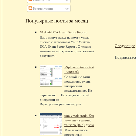
Комментарии
Популярные посты за месяц
VCAP4-DCA Exam Score Report
Пару минут назад на почту упало
письмо с заголовком Your VCAP4-
Следующее
DCA Exam Score Report . С легким
волнением я открываю приложенный
документ,...
Подписатьс
vSphere network test
- vmxnet3
Со мной и с вами
поделились очень
интересным
исследованием. Из
переписки: По следам вот этой
дискуссии на
Вареруссишгруппенфоруме ...
thin vmdk shrik. Как
уменьшить размер
тонкого (thin) диска
Мне захотелось
проверить и