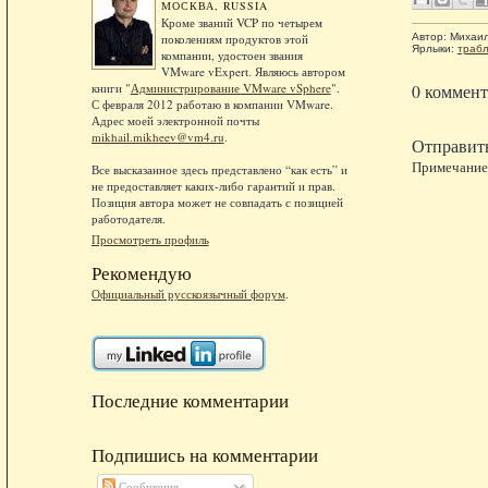
МОСКВА, RUSSIA
Кроме званий VCP по четырем
Автор:
Михаи
поколениям продуктов этой
Ярлыки:
траб
компании, удостоен звания
VMware vExpert. Являюсь автором
книги "
Администрирование VMware vSphere
".
0 коммент
С февраля 2012 работаю в компании VMware.
Адрес моей электронной почты
mikhail.mikheev@vm4.ru
.
Отправит
Примечание.
Все высказанное здесь представлено “как есть” и
не предоставляет каких-либо гарантий и прав.
Позиция автора может не совпадать с позицией
работодателя.
Просмотреть профиль
Рекомендую
Официальный русскоязычный форум
.
Последние комментарии
Подпишись на комментарии
Сообщения