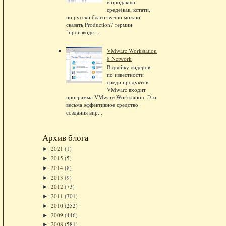
в продакшн-
среде(как, кстати,
по русски благозвучно можно
сказать Production? термин
"производст...
VMware Workstation
8 Network
В двойку лидеров
по известности
среди продуктов
VMware входит
программа VMware Workstation. Это
весьма эффективное средство
создания вир...
Архив блога
2021
(1)
►
2015
(5)
►
2014
(8)
►
2013
(9)
►
2012
(73)
►
2011
(301)
►
2010
(252)
►
2009
(446)
►
2008
(581)
►