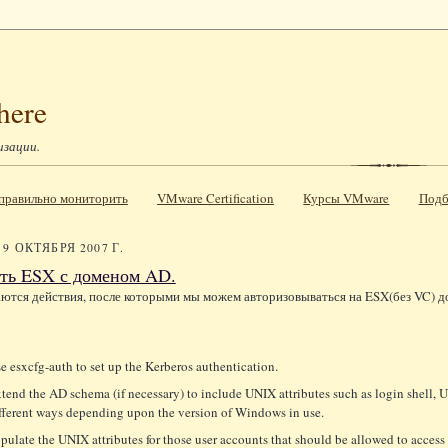
here
изации.
к правильно мониторить
VMware Certification
Курсы VMware
Подб
9 ОКТЯБРЯ 2007 Г.
ть ESX с доменом AD.
ются действия, после которыми мы можем авторизовываться на ESX(без VC) 
e esxcfg-auth to set up the Kerberos authentication.
tend the AD schema (if necessary) to include UNIX attributes such as login shell, 
fferent ways depending upon the version of Windows in use.
pulate the UNIX attributes for those user accounts that should be allowed to access