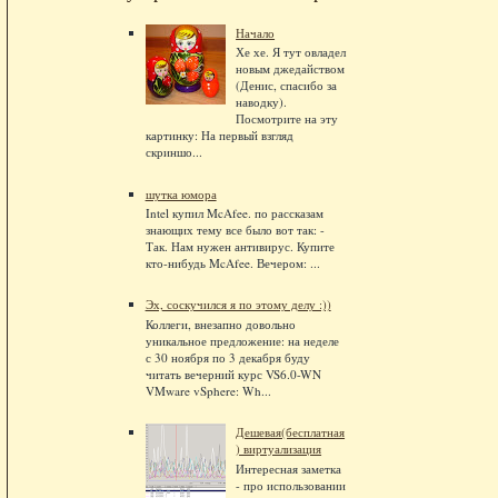
Начало
Хе хе. Я тут овладел
новым джедайством
(Денис, спасибо за
наводку).
Посмотрите на эту
картинку: На первый взгляд
скриншо...
шутка юмора
Intel купил McAfee. по рассказам
знающих тему все было вот так: -
Так. Нам нужен антивирус. Купите
кто-нибудь McAfee. Вечером: ...
Эх, соскучился я по этому делу :))
Коллеги, внезапно довольно
уникальное предложение: на неделе
с 30 ноября по 3 декабря буду
читать вечерний курс VS6.0-WN
VMware vSphere: Wh...
Дешевая(бесплатная
) виртуализация
Интересная заметка
- про использовании