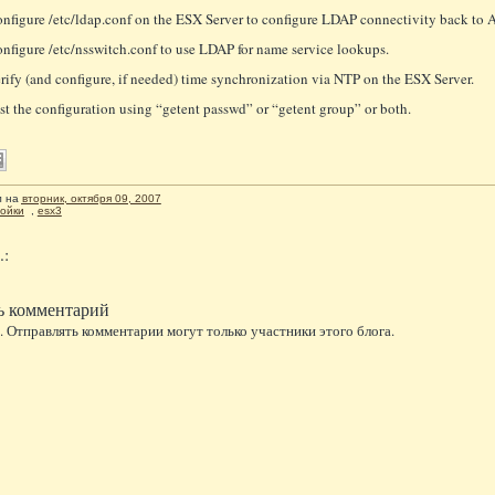
nfigure /etc/ldap.conf on the ESX Server to configure LDAP connectivity back to A
nfigure /etc/nsswitch.conf to use LDAP for name service lookups.
rify (and configure, if needed) time synchronization via NTP on the ESX Server.
st the configuration using “getent passwd” or “getent group” or both.
л
на
вторник, октября 09, 2007
ойки
,
esx3
.:
ь комментарий
 Отправлять комментарии могут только участники этого блога.