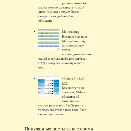
резюмировать то,
как же можно схлопнуть тонкий
диск. Сначала резюме: После
стандартных действий по
обнулени...
Multipathing
Недавно был пост
Multipathing , про
доморощенные
тесты
производительности
одной и той же инфраструктуры и
СХД с модулем многопутевости
род...
vSphere 5 what's
new
Как многие уже
слышали, VMware
объявила об
относительно
скором релизе пятой вСферы - в
третьем квартале этого года. Уже
стали известны по...
Популярные посты за все время