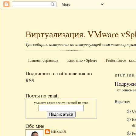
Виртуализация. VMware vSp
Тут собираю интересное по интересующей меня теме виртуал
Главная страница
Книга по vSphere
Performance - ка
Подпишись на обновления по
ВТОРНИК, 
RSS
Подружи
Тут
описыва
Посты по email
Вкратце:
укажите адрес электрической почты:
Us
Ex
di
Обо мне
МИХАИЛ
Po