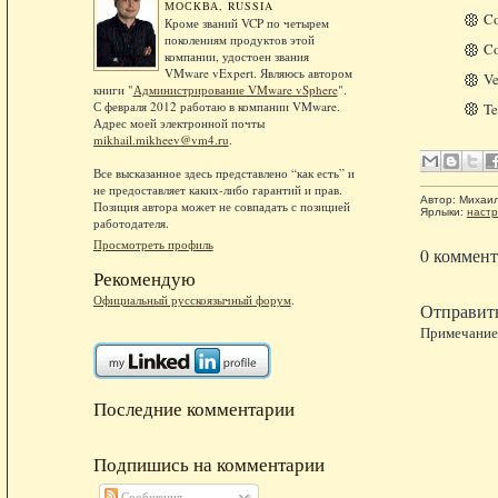
МОСКВА, RUSSIA
Co
Кроме званий VCP по четырем
поколениям продуктов этой
Co
компании, удостоен звания
VMware vExpert. Являюсь автором
Ve
книги "
Администрирование VMware vSphere
".
С февраля 2012 работаю в компании VMware.
Te
Адрес моей электронной почты
mikhail.mikheev@vm4.ru
.
Все высказанное здесь представлено “как есть” и
не предоставляет каких-либо гарантий и прав.
Автор:
Михаи
Позиция автора может не совпадать с позицией
Ярлыки:
настр
работодателя.
Просмотреть профиль
0 коммент
Рекомендую
Официальный русскоязычный форум
.
Отправит
Примечание.
Последние комментарии
Подпишись на комментарии
Сообщения