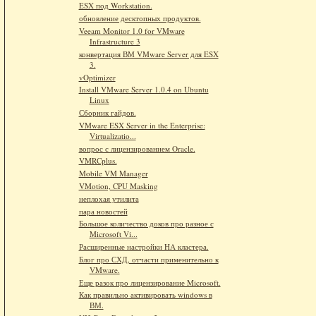
ESX под Workstation.
обновление десктопных продуктов.
Veeam Monitor 1.0 for VMware
Infrastructure 3
конвертация ВМ VMware Server для ESX
3.
vOptimizer
Install VMware Server 1.0.4 on Ubuntu
Linux
Сборник гайдов.
VMware ESX Server in the Enterprise:
Virtualizatio...
вопрос с лицензированием Oracle.
VMRCplus.
Mobile VM Manager
VMotion, CPU Masking
неплохая утилита
пара новостей
Большое количество доков про разное с
Microsoft Vi...
Расширенные настройки HA кластера.
Блог про СХД, отчасти применительно к
VMware.
Еще разок про лицензирование Microsoft.
Как правильно активировать windows в
ВМ.