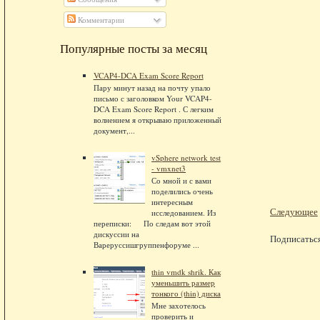
Комментарии
Популярные посты за месяц
VCAP4-DCA Exam Score Report
Пару минут назад на почту упало
письмо с заголовком Your VCAP4-
DCA Exam Score Report . С легким
волнением я открываю приложенный
документ,...
vSphere network test
- vmxnet3
Со мной и с вами
поделились очень
интересным
Следующее
исследованием. Из
переписки: По следам вот этой
дискуссии на
Подписатьс
Вареруссишгруппенфоруме ...
thin vmdk shrik. Как
уменьшить размер
тонкого (thin) диска
Мне захотелось
проверить и