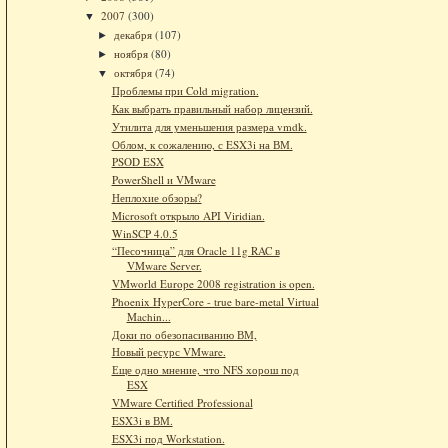
2007
(300)
▼
декабря
(107)
►
ноября
(80)
►
октября
(74)
▼
Проблемы при Cold migration.
Как выбрать правильный набор лицензий.
Утилита для уменьшения размера vmdk.
Облом, к сожалению, с ESX3i на ВМ.
PSOD ESX
PowerShell и VMware
Неплохие обзоры?
Microsoft открыло API Viridian.
WinSCP 4.0.5
“Песочница” для Oracle 11g RAC в
VMware Server.
VMworld Europe 2008 registration is open.
Phoenix HyperCore - true bare-metal Virtual
Machin...
Доки по обезопасиванию ВМ,
Новый ресурс VMware.
Еще одно мнение, что NFS хорош под
ESX
VMware Certified Professional
ESX3i в ВМ.
ESX3i под Workstation.