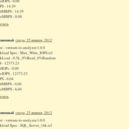
teIOPS - 0.00
S - 14.39
dMBPS - 14.39
teMBPS - 0.00
етить
онимный
среда, 25 января, 2012
st - vmware-io-analyzer-1.0.0
kload Spec - Max_Write_IOPS.icf
kLoad - 0.5k_0%Read_0%Random
S - 12373.23
dIOPs - 0.00
teIOPS - 12373.23
S - 6,04
dMBPS - 0,00
teMBPS - 6,04
етить
онимный
среда, 25 января, 2012
st - vmware-io-analyzer-1.0.0
kload Spec - SQL_Server_16k.icf