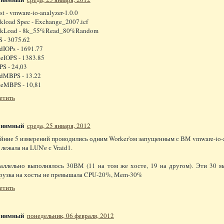
st - vmware-io-analyzer-1.0.0
kload Spec - Exchange_2007.icf
kLoad - 8k_55%Read_80%Random
S - 3075.62
dIOPs - 1691.77
teIOPS - 1383.85
S - 24,03
dMBPS - 13.22
teMBPS - 10,81
етить
онимный
среда, 25 января, 2012
йние 5 измерений проводились одним Worker'ом запущенным с ВМ vmware-io-an
лежала на LUN'е с Vraid1.
аллельно выполнялось 30ВМ (11 на том же хосте, 19 на другом). Эти 30 м
рузка на хосты не превышала CPU-20%, Mem-30%
етить
онимный
понедельник, 06 февраля, 2012