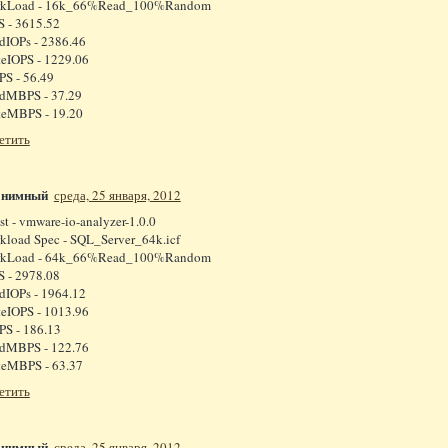
kLoad - 16k_66%Read_100%Random
S - 3615.52
dIOPs - 2386.46
teIOPS - 1229.06
S - 56.49
dMBPS - 37.29
teMBPS - 19.20
етить
онимный
среда, 25 января, 2012
st - vmware-io-analyzer-1.0.0
kload Spec - SQL_Server_64k.icf
kLoad - 64k_66%Read_100%Random
S - 2978.08
dIOPs - 1964.12
teIOPS - 1013.96
S - 186.13
dMBPS - 122.76
teMBPS - 63.37
етить
онимный
среда, 25 января, 2012