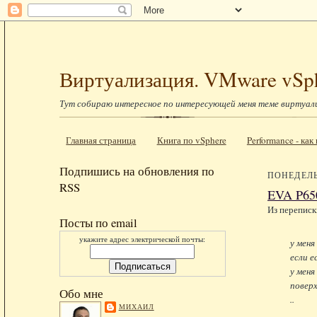
Виртуализация. VMware vSp
Тут собираю интересное по интересующей меня теме виртуал
Главная страница
Книга по vSphere
Performance - ка
Подпишись на обновления по
ПОНЕДЕЛЬН
RSS
EVA P65
Из переписк
Посты по email
укажите адрес электрической почты:
у меня
если е
у меня
поверх
Обо мне
..
МИХАИЛ