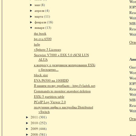
Wor
мая
(8)
►
IOP
апреля
(4)
►
Rea
марта
(11)
►
Wri
февраля
(18)
►
MBP
января
(13)
▼
Rea
the book
Wri
hp eva 6500
Отв
help
vSphere 5 Licenses
Storwize V7000 + ESX 5.0 iSCSI LUN
Ан
ALUA
к вопросу о резервном копировании ESXi
Gue
с бесплатно...
Wor
block size
Wor
EVA P6500 на 100HDD
IOP
В нашем полку прибыло - http://vladek.net
Rea
Commands to monitor snapshot deletion
Wri
ESXi 5 partition table
MBP
PCoIP Log Viewer 2.0
Rea
получение инфы о настройка Distributed
Wri
vSwitch
2011
(301)
►
Отв
2010
(252)
►
2009
(446)
►
2008
(581)
►
Ан