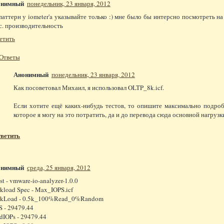
онимный
понедельник, 23 января, 2012
паттерн у iometer'a указывайте только :) мне было бы интерсно посмотреть на
с. производительность
етить
Ответы
Анонимный
понедельник, 23 января, 2012
Как посоветовал Михаил, я использовал OLTP_8k.icf.
Если хотите ещё каких-нибудь тестов, то опишите максимально подробн
которое я могу на это потратить, да и до перевода сюда основной нагрузк
ветить
онимный
среда, 25 января, 2012
st - vmware-io-analyzer-1.0.0
kload Spec - Max_IOPS.icf
kLoad - 0.5k_100%Read_0%Random
S - 29479.44
dIOPs - 29479.44