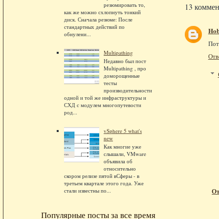
резюмировать то,
13 коммен
как же можно схлопнуть тонкий
диск. Сначала резюме: После
стандартных действий по
Hob
обнулени...
Пот
Multipathing
Отв
Недавно был пост
Multipathing , про
доморощенные
тесты
производительности
одной и той же инфраструктуры и
СХД с модулем многопутевости
род...
vSphere 5 what's
new
Как многие уже
слышали, VMware
объявила об
относительно
скором релизе пятой вСферы - в
третьем квартале этого года. Уже
От
стали известны по...
Популярные посты за все время