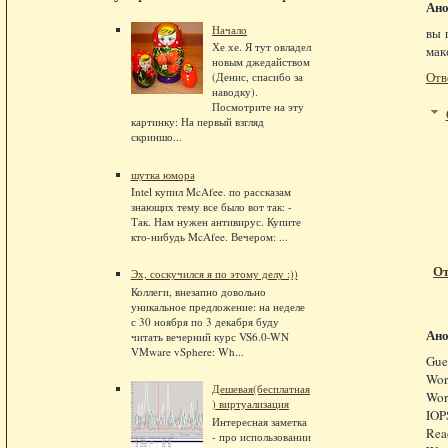
Ан
Начало
вы 
Хе хе. Я тут овладел
мак
новым джедайством
Отв
(Денис, спасибо за
наводку).
Посмотрите на эту
картинку: На первый взгляд
скриншо...
шутка юмора
Intel купил McAfee. по рассказам
знающих тему все было вот так: -
Так. Нам нужен антивирус. Купите
кто-нибудь McAfee. Вечером: ...
От
Эх, соскучился я по этому делу :))
Коллеги, внезапно довольно
уникальное предложение: на неделе
с 30 ноября по 3 декабря буду
Ан
читать вечерний курс VS6.0-WN
VMware vSphere: Wh...
Gue
Wor
Дешевая(бесплатная
Wor
) виртуализация
IOP
Интересная заметка
Rea
- про использовании