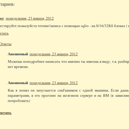
тариев:
er
понедельник, 23 января, 2012
естируйте пожалуйста чтение/запись с помощью sqlio - на 8/16/32Кб блоках ( в
етить
Ответы
Анонимный
понедельник, 23 января, 2012
Можешь поподробнее написать что именно ты имеешь в виду, т.к. разбира
нет времени.
Анонимный
понедельник, 23 января, 2012
Как я понял он запускается cmd'шником с одной машины. Если даш
параметрами, я его прогоню на железном сервере и на ВМ (в зависим
попробовать)
ветить