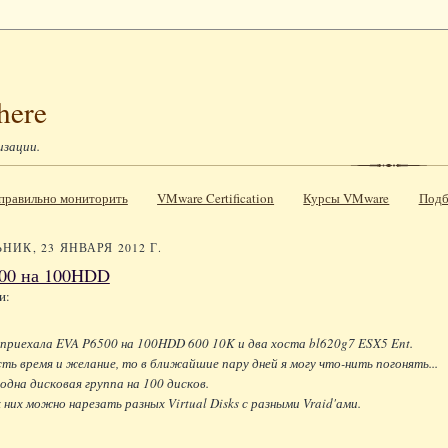
here
изации.
к правильно мониторить
VMware Certification
Курсы VMware
Подб
ИК, 23 ЯНВАРЯ 2012 Г.
00 на 100HDD
и:
 приехала EVA P6500 на 100HDD 600 10K и два хоста bl620g7 ESX5 Ent.
сть время и желание, то в ближайшие пару дней я могу что-нить погонять...
 одна дисковая группа на 100 дисков.
 них можно нарезать разных Virtual Disks с разными Vraid'ами.