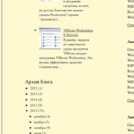
Wri
в продакшн-
среде(как, кстати,
MBP
по русски благозвучно можно
Rea
сказать Production? термин
Wri
"производст...
Отв
VMware Workstation
8 Network
В двойку лидеров
Ан
по известности
среди продуктов
Gue
VMware входит
Wor
программа VMware Workstation. Это
Wor
весьма эффективное средство
IOP
создания вир...
Rea
Wri
Архив блога
MBP
Rea
2021
(1)
►
Wri
2015
(5)
►
2014
(8)
Отв
►
2013
(9)
►
2012
(73)
▼
Ан
декабря
(4)
►
ноября
(5)
►
Gue
октября
(9)
►
Wor
июля
(1)
►