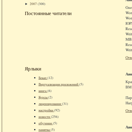
2007
(300)
►
Gue
Постоянные читатели
Wor
Wor
IOP
Rea
Wri
MBP
Rea
Wri
Отв
Ярлыки
Ан
Бекап
(12)
Кра
Виртуализация приложений
(5)
ВМ 
книга
(6)
Курсы
(2)
Пар
Наг
лицензирование
(31)
настройки
(92)
Отв
новости
(256)
обучение
(5)
Ан
памятка
(5)