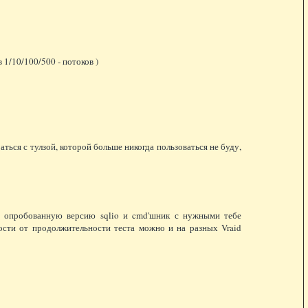
 1/10/100/500 - потоков )
ться с тулзой, которой больше никогда пользоваться не буду,
ь опробованную версию sqlio и cmd'шник с нужными тебе
ости от продолжительности теста можно и на разных Vraid