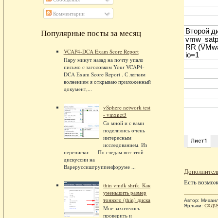
Комментарии
Популярные посты за месяц
VCAP4-DCA Exam Score Report
Пару минут назад на почту упало
письмо с заголовком Your VCAP4-
DCA Exam Score Report . С легким
волнением я открываю приложенный
документ,...
vSphere network test
- vmxnet3
Со мной и с вами
поделились очень
интересным
исследованием. Из
переписки: По следам вот этой
дискуссии на
Вареруссишгруппенфоруме ...
Дополнител
Есть возмож
thin vmdk shrik. Как
уменьшить размер
тонкого (thin) диска
Автор:
Михаи
Ярлыки:
СХД\S
Мне захотелось
проверить и