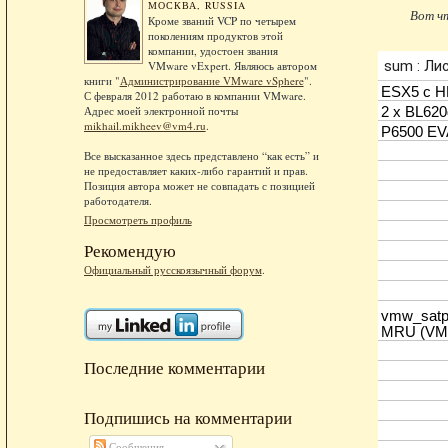
МОСКВА, RUSSIA
Вот чт
Кроме званий VCP по четырем
поколениям продуктов этой
компании, удостоен звания
VMware vExpert. Являюсь автором
книги "
Администрирование VMware vSphere
".
С февраля 2012 работаю в компании VMware.
Адрес моей электронной почты
mikhail.mikheev@vm4.ru
.
Все высказанное здесь представлено “как есть” и
не предоставляет каких-либо гарантий и прав.
Позиция автора может не совпадать с позицией
работодателя.
Просмотреть профиль
Рекомендую
Официальный русскоязычный форум
.
Последние комментарии
Подпишись на комментарии
Сообщения