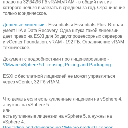
право на 32\64\96 Гб vRAM.vRAM - в общий пул, из
которого нельзя вылезать в среднем за год. Ограничение
только юридическое.
Дешевые лицензии
- Essentials и Essentials Plus. Вторая
умеет HA и Data Recovery. Одна штука такой лицензии
дает право на ESXi для 3х двухпроцеесорных серверов
и vCenter Foundation. vRAM - 192 ГБ. Ограничение vRAM
техническое.
Документ с подробностями про лицензирование -
VMware vSphere 5 Licensing, Pricing and Packaging
.
ESXi c бесплатной лицензией не может управляться
через vCenter, 32 Гб vRAM.
Что делать если есть купленные лицензии на vSphere 4,
а нужны на vSphere 5
или
есть купленные лицензии на vSphere 5, а нужны на
vSphere 4.
Upgrading and downgrading VMware product licenses
.