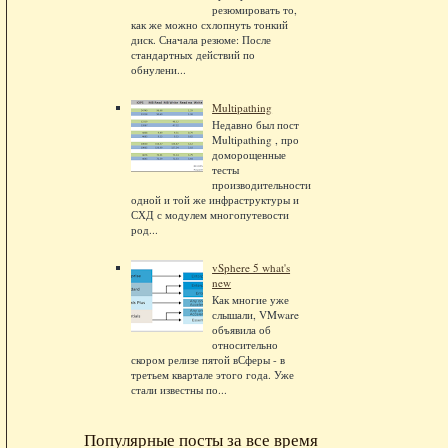
резюмировать то,
как же можно схлопнуть тонкий
диск. Сначала резюме: После
стандартных действий по
обнулени...
Multipathing
Недавно был пост
Multipathing , про
доморощенные
тесты
производительности
одной и той же инфраструктуры и
СХД с модулем многопутевости
род...
vSphere 5 what's
new
Как многие уже
слышали, VMware
объявила об
относительно
скором релизе пятой вСферы - в
третьем квартале этого года. Уже
стали известны по...
Популярные посты за все время