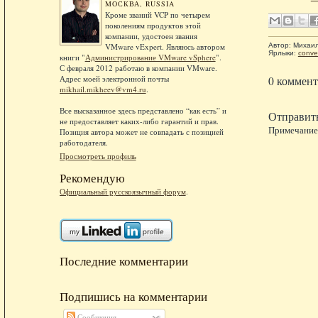
МОСКВА, RUSSIA
Кроме званий VCP по четырем
поколениям продуктов этой
компании, удостоен звания
Автор:
Михаи
VMware vExpert. Являюсь автором
Ярлыки:
conve
книги "
Администрирование VMware vSphere
".
С февраля 2012 работаю в компании VMware.
Адрес моей электронной почты
0 коммент
mikhail.mikheev@vm4.ru
.
Все высказанное здесь представлено “как есть” и
Отправит
не предоставляет каких-либо гарантий и прав.
Примечание.
Позиция автора может не совпадать с позицией
работодателя.
Просмотреть профиль
Рекомендую
Официальный русскоязычный форум
.
Последние комментарии
Подпишись на комментарии
Сообщения