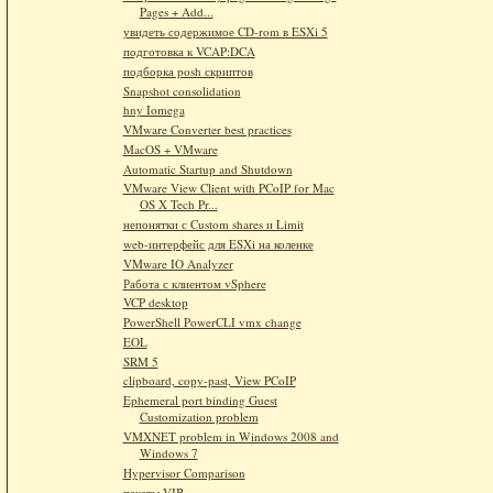
Pages + Add...
увидеть содержимое CD-rom в ESXi 5
подготовка к VCAP:DCA
подборка posh скриптов
Snapshot consolidation
hny Iomega
VMware Converter best practices
MacOS + VMware
Automatic Startup and Shutdown
VMware View Client with PCoIP for Mac
OS X Tech Pr...
непонятки с Custom shares и Limit
web-интерфейс для ESXi на коленке
VMware IO Analyzer
Работа с клиентом vSphere
VCP desktop
PowerShell PowerCLI vmx change
EOL
SRM 5
clipboard, copy-past, View PCoIP
Ephemeral port binding Guest
Customization problem
VMXNET problem in Windows 2008 and
Windows 7
Hypervisor Comparison
пакеты VIB