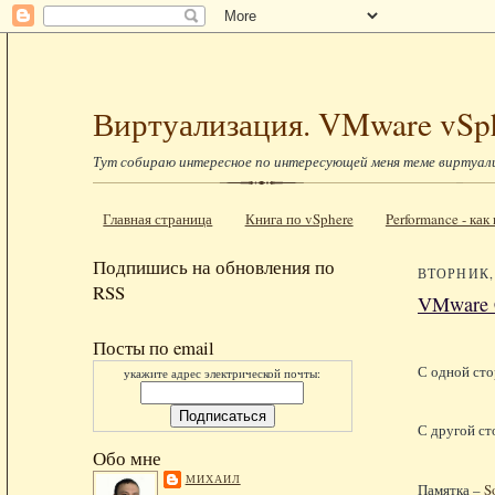
Виртуализация. VMware vSp
Тут собираю интересное по интересующей меня теме виртуал
Главная страница
Книга по vSphere
Performance - ка
Подпишись на обновления по
ВТОРНИК, 
RSS
VMware C
Посты по email
С одной сто
укажите адрес электрической почты:
С другой ст
Обо мне
МИХАИЛ
Памятка –
S