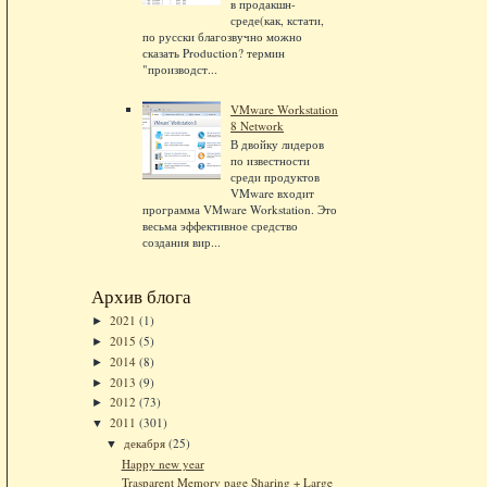
в продакшн-
среде(как, кстати,
по русски благозвучно можно
сказать Production? термин
"производст...
VMware Workstation
8 Network
В двойку лидеров
по известности
среди продуктов
VMware входит
программа VMware Workstation. Это
весьма эффективное средство
создания вир...
Архив блога
2021
(1)
►
2015
(5)
►
2014
(8)
►
2013
(9)
►
2012
(73)
►
2011
(301)
▼
декабря
(25)
▼
Happy new year
Trasparent Memory page Sharing + Large