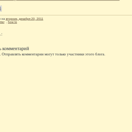
л
на
вторник, декабря 20, 2011
rter
,
how to
.:
ь комментарий
 Отправлять комментарии могут только участники этого блога.