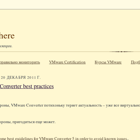
here
изации.
к правильно мониторить
VMware Certification
Курсы VMware
Подб
20 ДЕКАБРЯ 2011 Г.
onverter best practices
роны, VMware Converter потихоньку теряет актуальность – уже все виртуальн
ороны, пригодиться еще может.
ome best guidelines for VMware Converter 5 in order to avoid known issues
..