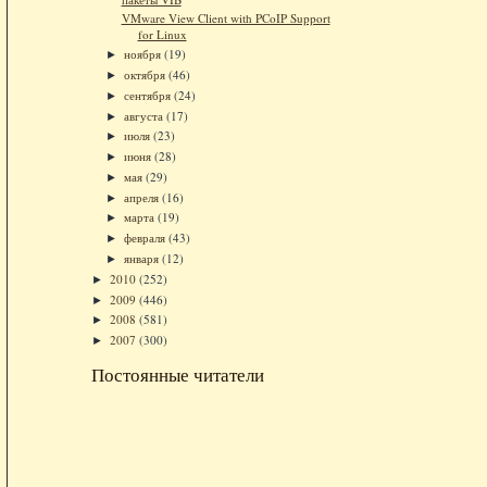
VMware View Client with PCoIP Support
for Linux
ноября
(19)
►
октября
(46)
►
сентября
(24)
►
августа
(17)
►
июля
(23)
►
июня
(28)
►
мая
(29)
►
апреля
(16)
►
марта
(19)
►
февраля
(43)
►
января
(12)
►
2010
(252)
►
2009
(446)
►
2008
(581)
►
2007
(300)
►
Постоянные читатели