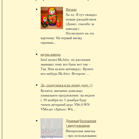
Начало
Хе хе. Я тут овладел
новым джедайством
(Денис, спасибо за
наводку).
Посмотрите на эту
картинку: На первый взгляд
скриншо...
шутка юмора
Intel купил McAfee. по рассказам
знающих тему все было вот так: -
Так. Нам нужен антивирус. Купите
кто-нибудь McAfee. Вечером: ...
Эх, соскучился я по этому делу :))
Коллеги, внезапно довольно
уникальное предложение: на неделе
с 30 ноября по 3 декабря буду
читать вечерний курс VS6.0-WN
VMware vSphere: Wh...
Дешевая(бесплатная
) виртуализация
Интересная заметка
- про использовании