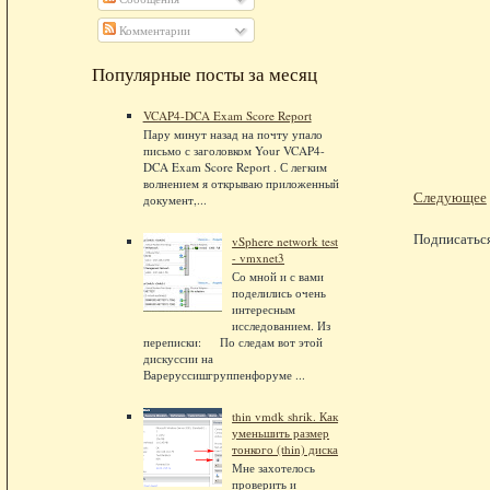
Комментарии
Популярные посты за месяц
VCAP4-DCA Exam Score Report
Пару минут назад на почту упало
письмо с заголовком Your VCAP4-
DCA Exam Score Report . С легким
волнением я открываю приложенный
Следующее
документ,...
Подписатьс
vSphere network test
- vmxnet3
Со мной и с вами
поделились очень
интересным
исследованием. Из
переписки: По следам вот этой
дискуссии на
Вареруссишгруппенфоруме ...
thin vmdk shrik. Как
уменьшить размер
тонкого (thin) диска
Мне захотелось
проверить и