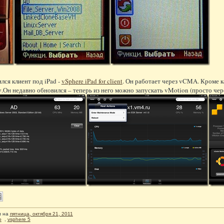
лся клиент под iPad -
vSphere iPad for client
. Он работает через vCMA. Кроме к
у.Он недавно обновился – теперь из него можно запускать vMotion (просто че
л
на
пятница, октября 21, 2011
o
,
vsphere 5