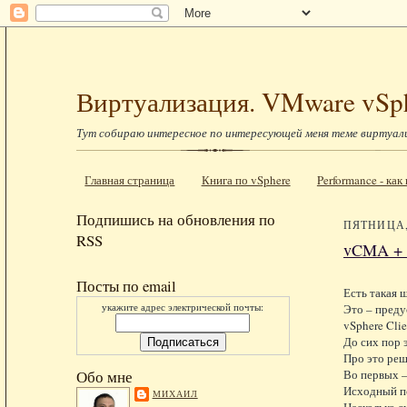
Виртуализация. VMware vSp
Тут собираю интересное по интересующей меня теме виртуал
Главная страница
Книга по vSphere
Performance - ка
Подпишись на обновления по
ПЯТНИЦА, 
RSS
vCMA + 
Посты по email
Есть такая 
укажите адрес электрической почты:
Это – преду
vSphere Clie
До сих пор 
Про это реш
Во первых –
Обо мне
Исходный п
МИХАИЛ
Несколько с