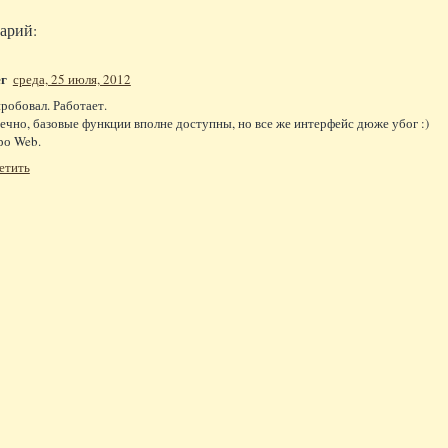
арий:
г
среда, 25 июля, 2012
робовал. Работает.
ечно, базовые функции вполне доступны, но все же интерфейс дюже убог :)
ро Web.
етить