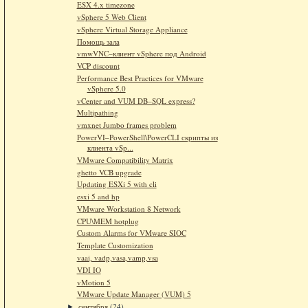
ESX 4.x timezone
vSphere 5 Web Client
vSphere Virtual Storage Appliance
Помощь зала
vmwVNC–клиент vSphere под Android
VCP discount
Performance Best Practices for VMware
vSphere 5.0
vCenter and VUM DB–SQL express?
Multipathing
vmxnet Jumbo frames problem
PowerVI–PowerShell\PowerCLI скрипты из
клиента vSp...
VMware Compatibility Matrix
ghetto VCB upgrade
Updating ESXi 5 with cli
esxi 5 and hp
VMware Workstation 8 Network
CPU\MEM hotplug
Custom Alarms for VMware SIOC
Template Customization
vaai, vadp,vasa,vamp,vsa
VDI IO
vMotion 5
VMware Update Manager (VUM) 5
сентября
(24)
►