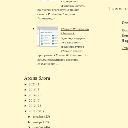
в продакшн-
среде(как, кстати,
1 коммент
по русски благозвучно можно
сказать Production? термин
"производст...
Оле
VMware Workstation
Поп
8 Network
Кон
В двойку лидеров
Я п
по известности
среди продуктов
Отв
VMware входит
программа VMware Workstation. Это
весьма эффективное средство
создания вир...
Архив блога
2021
(1)
►
2015
(5)
►
2014
(8)
►
2013
(9)
►
2012
(73)
►
2011
(301)
▼
декабря
(25)
►
ноября
(19)
►
октября
(46)
▼