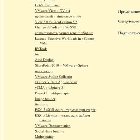
Get-VICommand
VMware View + NVidia
Примечание.
правильный maintenance mode
Следующее
View 5.0 vs. XenDesktop 5.5
Change default port for SSH
Подписатьс
совместимость разных версий vSphere
Latency-Sensitive Workloads in vSphere
VMs
RVTools
быт
Auto Deploy
SharePoint 2010 + VMware vSphere
памятка ntp
VMware Syslog Collector
vCenter Virtual Appliance ssl
vCMA + vSphere 5
PowerCLI add-pssnapin
Image builder
timezone
ESXi 5 iSCSI delay - тормоза при старте
ESXi 5 kickstart–установка с файлом
ответов
VMware Documentation
Social share buttons
Multipathing