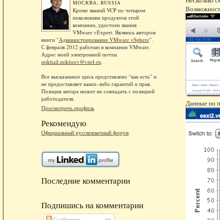
МОСКВА, RUSSIA
Возможност
Кроме званий VCP по четырем
поколениям продуктов этой
компании, удостоен звания
VMware vExpert. Являюсь автором
книги "
Администрирование VMware vSphere
".
С февраля 2012 работаю в компании VMware.
Адрес моей электронной почты
mikhail.mikheev@vm4.ru
.
Все высказанное здесь представлено “как есть” и
не предоставляет каких-либо гарантий и прав.
Позиция автора может не совпадать с позицией
работодателя.
Данные по п
Просмотреть профиль
Рекомендую
Официальный русскоязычный форум
.
Последние комментарии
Подпишись на комментарии
Сообщения