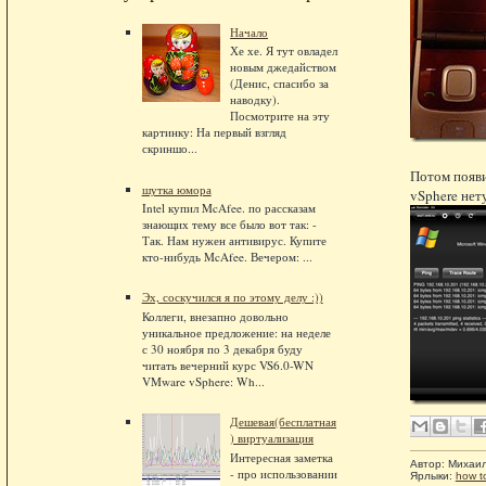
Начало
Хе хе. Я тут овладел
новым джедайством
(Денис, спасибо за
наводку).
Посмотрите на эту
картинку: На первый взгляд
скриншо...
Потом появи
шутка юмора
vSphere нет
Intel купил McAfee. по рассказам
знающих тему все было вот так: -
Так. Нам нужен антивирус. Купите
кто-нибудь McAfee. Вечером: ...
Эх, соскучился я по этому делу :))
Коллеги, внезапно довольно
уникальное предложение: на неделе
с 30 ноября по 3 декабря буду
читать вечерний курс VS6.0-WN
VMware vSphere: Wh...
Дешевая(бесплатная
) виртуализация
Интересная заметка
Автор:
Михаи
- про использовании
Ярлыки:
how t