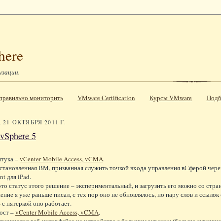
here
изации.
к правильно мониторить
VMware Certification
Курсы VMware
Подб
21 ОКТЯБРЯ 2011 Г.
vSphere 5
штука –
vCenter Mobile Access, vCMA
.
становленная ВМ, призванная служить точкой входа управления вСферой через
nt для iPad.
это статус этого решение – экспериментальный, и загрузить его можно со с
ение я уже раньше писал, с тех пор оно не обновлялось, но пару слов и ссылок 
 с пятеркой оно работает.
ост –
vCenter Mobile Access, vCMA
.
криншотов веб-интерфейса на устройстве с большим экраном (больше скриншо