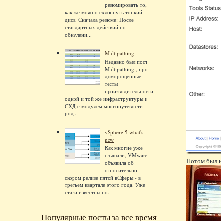
резюмировать то,
как же можно схлопнуть тонкий
диск. Сначала резюме: После
стандартных действий по
обнулени...
Multipathing
Недавно был пост
Multipathing , про
доморощенные
тесты
производительности
одной и той же инфраструктуры и
СХД с модулем многопутевости
род...
vSphere 5 what's
new
Как многие уже
слышали, VMware
Потом был н
объявила об
относительно
скором релизе пятой вСферы - в
третьем квартале этого года. Уже
стали известны по...
Популярные посты за все время