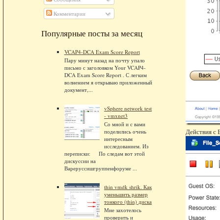
Комментарии
Популярные посты за месяц
VCAP4-DCA Exam Score Report
Пару минут назад на почту упало
письмо с заголовком Your VCAP4-
DCA Exam Score Report . С легким
волнением я открываю приложенный
документ,...
vSphere network test
- vmxnet3
Со мной и с вами
Действия с
поделились очень
интересным
исследованием. Из
переписки: По следам вот этой
дискуссии на
Вареруссишгруппенфоруме ...
thin vmdk shrik. Как
уменьшить размер
тонкого (thin) диска
Мне захотелось
проверить и