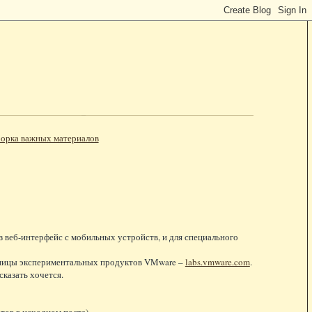
орка важных материалов
 веб-интерфейс с мобильных устройств, и для специального
траницы экспериментальных продуктов VMware –
labs.vmware.com
.
сказать хочется.
тов в исходном посте)